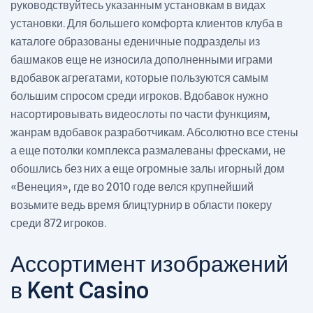
руководствуйтесь указанным установкам в видах
установки. Для большего комфорта клиентов клуба в
каталоге образованы еденичные подразделы из
башмаков еще не износила дополненными играми
вдобавок агрегатами, которые пользуются самым
большим спросом среди игроков. Вдобавок нужно
насортировывать видеослоты по части функциям,
жанрам вдобавок разработчикам. Абсолютно все стены
а еще потолки комплекса размалеваны фресками, не
обошлись без них а еще огромные залы игорный дом
«Венеция», где во 2010 годе велся крупнейший
возьмите ведь время блицтурнир в области покеру
среди 872 игроков.
Ассортимент изображений
в Kent Casino