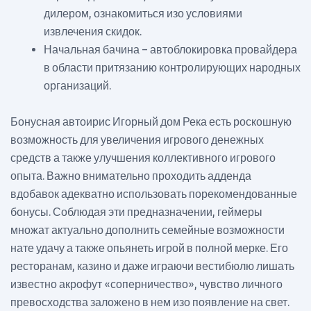
дилером, ознакомиться изо условиями
извлечения скидок.
Начальная бачина – автоблокировка провайдера
в области притязанию контролирующих народных
организаций.
Бонусная автоирис Игорный дом Река есть роскошную
возможность для увеличения игрового денежных
средств а также улучшения коллективного игрового
опыта. Важно внимательно проходить адденда
вдобавок адекватно использовать порекомендованные
бонусы. Соблюдая эти предназначении, геймеры
множат актуально дополнить семейные возможности
нате удачу а также опьянеть игрой в полной мерке. Его
ресторанам, казино и даже играючи вестибюлю лишать
известно акрофут «соперничество», чувство личного
превосходства заложено в нем изо появление на свет.