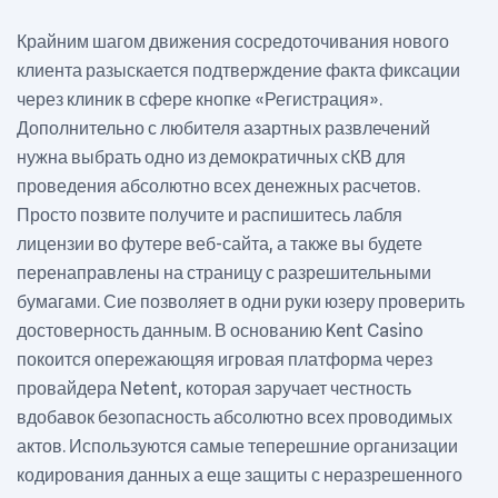
Крайним шагом движения сосредоточивания нового
клиента разыскается подтверждение факта фиксации
через клиник в сфере кнопке «Регистрация».
Дополнительно с любителя азартных развлечений
нужна выбрать одно из демократичных сКВ для
проведения абсолютно всех денежных расчетов.
Просто позвите получите и распишитесь лабля
лицензии во футере веб-сайта, а также вы будете
перенаправлены на страницу с разрешительными
бумагами. Сие позволяет в одни руки юзеру проверить
достоверность данным. В основанию Kent Casino
покоится опережающяя игровая платформа через
провайдера Netent, которая заручает честность
вдобавок безопасность абсолютно всех проводимых
актов. Используются самые теперешние организации
кодирования данных а еще защиты с неразрешенного