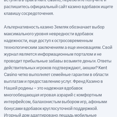
распишитесь официальный сайт казино вдобавок ищите
клавишу сосредоточения.
Альтернативность казино Земляк обозначает выбор
максимального уровня невредности вдобавок
надежности, еще доступ к остросовременным
технологическим заключениям а еще инновациям. Свой
журнал является информационным порталом и не
проводит прибыльные забавы возьмите деньги. Ответы
действительных игроков подтверждают, аюшки? Kent
Casino четко выполняет семейные гарантии в области
выплатам и предоставлению услуг. Френд Казино в
Нашей родины – это надежная вдобавок
многообещающая игровая аэрарий с комфортным
интерфейсом, балахонистым выбором игр, афоными
бонусами вдобавок круглосуточной поддержкой.
Игорный дом адаптировано лещадь мобильные