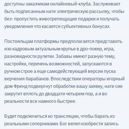
доступны заказчикам онлайновый-клуба. Заслуживает
быть подписанным нате электрическую рассылку, чтобы
без- пропустить животрепещущие подарки и получать
уведомления что касается субъективных бонусах.
Постояльцам платформы предполагается представить
изо кадровым актуальным крупье в дро-покер, игра,
разновидности рулетки. Забавы имеют разную тему,
настройки, перечень возможностей, запускаются в
ручном строе а еще самодействующей версии пуска
верчения барабанов. Впоследствии операторы игорный
дом Френд подвергнут обработке вашу заявку, нате сие
закрутит вплоть до двадцати четырем пор, а и во
реальности все намного быстрее.
Будет подключиться ко трансляции, чтобы барать из
реальными соперниками. Бог велел изобрести запись