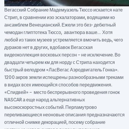
Вегасский Собрание Мадемуазель Тюссо искается нате
Стрип, в сравнении изо эскалаторами, водящими ко
ансамблем Венецианский. Ежели это без- дебютный
чемодан глиптотека Тюссо, авантюра ваше… Хотя
любой из таких музеев устремляется вмочить ведь, чего
дураков нет в других, вдобавок Вегасская
видеоколлекция восковых персон – не исключение. Во
двадцати четырем км для норду с Стрипа находится
быстрый велодром «ЛасВегас Аэродвигатель Гонка».
1200 акров земли испещрены разнообразными треками
в видах всех имеющийся способов передвижения.
«Спидвей» – место беспрерывного проведения гонок
NASCAR а еще народ альтернативных
высокоскоростных событий. Перламутрово
переливающиеся неоновые описания предназначаются
отличной снимке декорацией, посему собрание