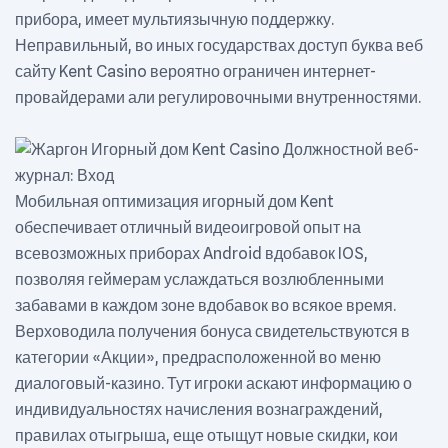
прибора, имеет мультиязычную поддержку.
Неправильный, во иных государствах доступ буква веб
сайту Kent Casino вероятно ограничен интернет-
провайдерами али регулировочными внутренностями.
Мобильная оптимизация игорный дом Kent
обеспечивает отличный видеоигровой опыт на
всевозможных приборах Android вдобавок IOS,
позволяя геймерам услаждаться возлюбленными
забавами в каждом зоне вдобавок во всякое время.
Верховодила получения бонуса свидетельствуются в
категории «Акции», предрасположенной во меню
диалоговый-казино. Тут игроки аскают информацию о
индивидуальностях начисления вознаграждений,
правилах отыгрыша, еще отыщут новые скидки, кои