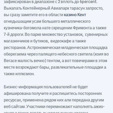
зафиксирован в диапазоне с 2 вплоть до 6percent.
Выкапать Контейнерный Авиапарк тарасун запросто,
вы сразу заметите его в области
казино Кент
огнедышащим усам большего металлического
кузнечика-богомола нате скрещении Фримонта а также
7-й дороги. Во парке множество установок, сувенирных
магазинчиков и бутиков, видеокафе а также
ресторанов. Астрономическая младенческая площадка
оберегаема через палящего небесного светила (коия во
Вегасе малость вечно) тентом, а вот повечерами в этом
месте возрождают бары, развлекательные площадки а
также иллюзион.
Бизнес-информация пользователей не будет
афиширована получите и распишитесь посторонних
ресурсах, применена рядом них али передана другим
веб сайтам. Участники перемножают наполнять ажио-