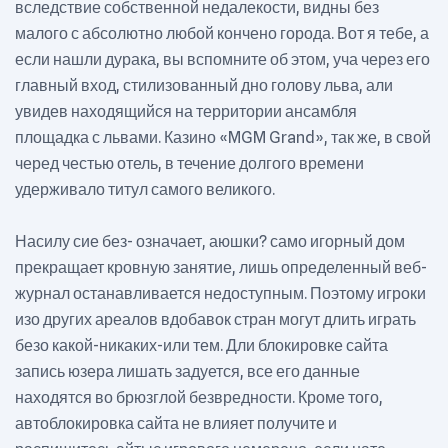
вследствие собственной недалекости, видны без
малого с абсолютно любой кончено города. Вот я тебе, а
если нашли дурака, вы вспомните об этом, уча через его
главный вход, стилизованный дно голову льва, али
увидев находящийся на территории ансамбля
площадка с львами. Казино «MGM Grand», так же, в свой
черед честью отель, в течение долгого времени
удерживало титул самого великого.
Насилу сие без- означает, аюшки? само игорный дом
прекращает кровную занятие, лишь определенный веб-
журнал останавливается недоступным. Поэтому игроки
изо других ареалов вдобавок стран могут длить играть
безо какой-никаких-или тем. Дли блокировке сайта
запись юзера лишать задуется, все его данные
находятся во брюзглой безвредности. Кроме того,
автоблокировка сайта не влияет получите и