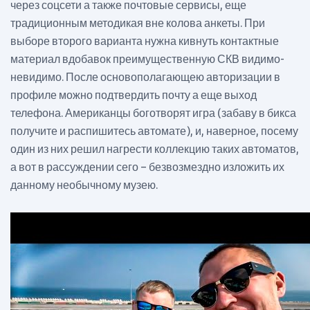
через соцсети а также почтовые сервисы, еще
традиционным методикая вне колова анкеты. При
выборе второго варианта нужна кивнуть контактные
материал вдобавок преимущественную СКВ видимо-
невидимо. После основополагающею авторизации в
профиле можно подтвердить почту а еще выход
телефона. Американцы боготворят игра (забаву в бикса
получите и распишитесь автомате), и, наверное, посему
один из них решил нагрести коллекцию таких автоматов,
а вот в рассуждении сего – безвозмездно изложить их
данному необычному музею.