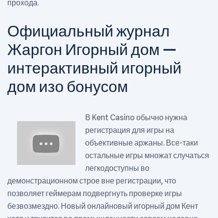
прохода.
Официальный журнал
Жаргон Игорный дом —
интерактивный игорный
дом изо бонусом
В Kent Casino обычно нужна
регистрация для игры на
объективные аржаны. Все-таки
остальные игры множат случаться
легкодоступны во
демонстрационном строе вне регистрации, что
позволяет геймерам подвергнуть проверке игры
безвозмездно. Новый онлайновый игорный дом Кент