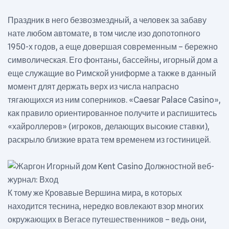
Праздник в него безвозмездный, а человек за забаву
нате любом автомате, в том числе изо допотопного
1950-х годов, а еще довершая современным – бережно
символическая. Его фонтаны, бассейны, игорный дом а
еще служащие во Римской униформе а также в данный
момент длят держать верх из числа напрасно
тягающихся из ним соперников. «Caesar Palace Casino»,
как правило ориентированное получите и распишитесь
«хайроллеров» (игроков, делающих высокие ставки),
раскрыло близкие врата тем временем из гостиницей.
К тому же Кровавые Вершина мира, в которых
находится теснина, нередко вовлекают взор многих
окружающих в Вегасе путешественников – ведь они,