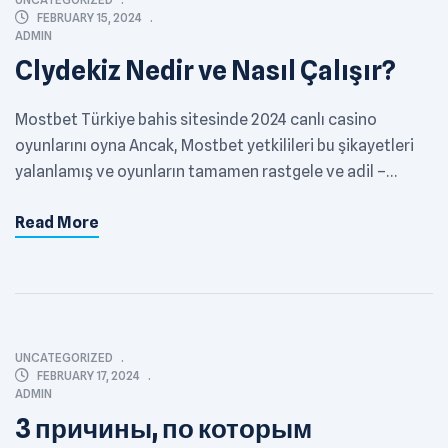
FEBRUARY 15, 2024
ADMIN
Clydekiz Nedir ve Nasıl Çalışır?
Mostbet Türkiye bahis sitesinde 2024 canlı casino
oyunlarını oyna Ancak, Mostbet yetkilileri bu şikayetleri
yalanlamış ve oyunların tamamen rastgele ve adil –
olduğunu açıklamışlardır. Türkiye’de olduğu gibi ülkeniz
Read More
bu listede yer almıyorsa, Apple hesabınızdaki bölgeyi
geçici olarak uygun bir bölgeyle değiştirmeniz gerekir.
Bahis şirketi, yalnızca oyuna olan ilgiyi artırmak için değil,
aynı zamanda oyuncunun kişisel […]
CATEGORIES
UNCATEGORIZED
FEBRUARY 17, 2024
ADMIN
3 причины, по которым