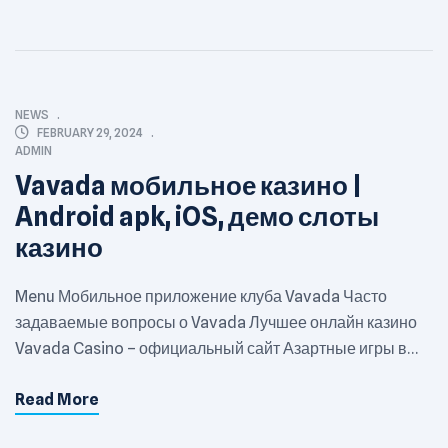
онлайн казино Kent Есть ли отличия у зеркала от
официального сайта Kent Онлайн слоты в Kent Как
играть на реальные деньги в […]
CATEGORIES
NEWS
FEBRUARY 29, 2024
ADMIN
Vavada мобильное казино |
Android apk, iOS, демо слоты
казино
Menu Мобильное приложение клуба Vavada Часто
задаваемые вопросы о Vavada Лучшее онлайн казино
Vavada Casino – официальный сайт Азартные игры в
мобильном приложении Vavada онлайн: виды и
Read More
категории Мобильная версия сайта Vavada Плюсы и
минусы онлайн казино Vavada Casino Играть на деньги