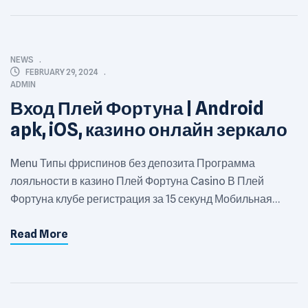
в казино Vavada Особенности вывода денег с лицевого
счета Vavada Программа лояльности Vavada […]
CATEGORIES
NEWS
FEBRUARY 29, 2024
ADMIN
Вход Плей Фортуна | Android
apk, iOS, казино онлайн зеркало
Menu Типы фриспинов без депозита Программа
лояльности в казино Плей Фортуна Casino В Плей
Фортуна клубе регистрация за 15 секунд Мобильная
версия Плей Фортуна для Айфона или Андроид
Read More
Работающее зеркало казино Плей Фортуна – обходим
блокировки Софт и провайдеры казино Плей Фортуна
Защита личных данных пользователей Регистрация и
вход в казино Плей Фортуна Официальный сайт […]