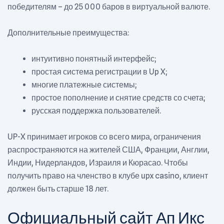
победителям – до 25 000 баров в виртуальной валюте.
Дополнительные преимущества:
интуитивно понятный интерфейс;
простая система регистрации в Up X;
многие платежные системы;
простое пополнение и снятие средств со счета;
русская поддержка пользователей.
UP-X принимает игроков со всего мира, ограничения
распространяются на жителей США, Франции, Англии,
Индии, Нидерландов, Израиля и Кюрасао. Чтобы
получить право на членство в клубе upx casino, клиент
должен быть старше 18 лет.
Официальный сайт Ап Икс