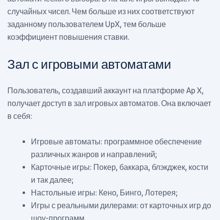
случайных чисел. Чем больше из них соответствуют
заданному пользователем UpX, тем больше
коэффициент повышения ставки.
Зал с игровыми автоматами
Пользователь, создавший аккаунт на платформе Ap X,
получает доступ в зал игровых автоматов. Она включает
в себя:
Игровые автоматы: программное обеспечение
различных жанров и направлений;
Карточные игры: Покер, баккара, блэкджек, кости
и так далее;
Настольные игры: Кено, Бинго, Лотерея;
Игры с реальными дилерами: от карточных игр до
шоу-программ.