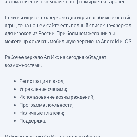
автоматически, о чем клиент информируется заранее.
Если вы ищите up x зеркало для игры в любимые онлайн
игры, то на нашем сайте есть полный список up-x зеркал
для игроков из России. При большом желании вы
можете up x скачать мобильную версию на Android и IOS.
Рабочее зеркало Ап Икс на сегодня обладает
возможностями:
Регистрация и вход;
Управление счетами;
Использование вознаграждений;
Программа лояльности;
Наличные платежи;
Поддержка.
Рабочее зеркало Ап Икс позволяет обойти