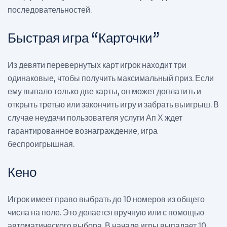
последовательностей.
Быстрая игра “Карточки”
Из девяти перевернутых карт игрок находит три
одинаковые, чтобы получить максимальный приз. Если
ему выпало только две карты, он может доплатить и
открыть третью или закончить игру и забрать выигрыш. В
случае неудачи пользователя услуги Ап Х ждет
гарантированное вознаграждение, игра
беспроигрышная.
Кено
Игрок имеет право выбрать до 10 номеров из общего
числа на поле. Это делается вручную или с помощью
автоматического выбора. В начале игры выпадает 10