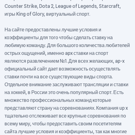
Counter Strike, Dota 2, League of Legends, Starcraft,
игры King of Glory, виртуальный спорт.
На сайте предоставлены лучшие условия и
коэффициенты для того чтобы сделать ставку на
любимую команду. Для большого количества любителей
острых ощущений, именно apx ставки на спорт
являются развлечением №1. Для всех желающих, ap-x
официальный сайт дает возможность осуществлять
ставки почти на все существующие виды спорта.
Отдельное внимание заслуживают трансляции и ставки
на хоккей, в России это очень популярный спорт. Есть
множество профессиональных команд которые
представляют страну на соревнованиях. Компания up x
тщательно отслеживает все крупные соревнования по
всему миру, чтобы предоставить своим посетителям
сайта лучшие условия и коэффициенты, так как многие