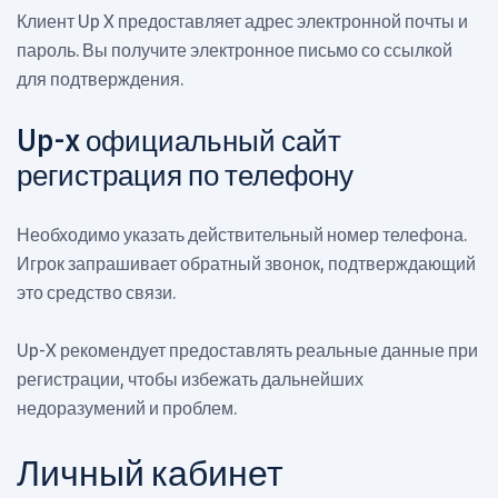
Клиент Up X предоставляет адрес электронной почты и
пароль. Вы получите электронное письмо со ссылкой
для подтверждения.
Up-x официальный сайт
регистрация по телефону
Необходимо указать действительный номер телефона.
Игрок запрашивает обратный звонок, подтверждающий
это средство связи.
Up-X рекомендует предоставлять реальные данные при
регистрации, чтобы избежать дальнейших
недоразумений и проблем.
Личный кабинет