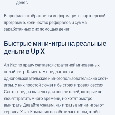
денег.
В профиле отображается информация о партнерской
программе: количество рефералов и сумма
заработанных с их помощью денег.
Быстрые мини-игры на реальные
деньги в Up X
Ап Икс по праву считается стратегией мгновенных
онлайн-игр. Клиентам предлагаются
однопользовательские и многопользовательские слот-
игры. У них простой сюжет и быстрая игровая сессия.
Слоты предназначены для посетителей, которые не
любят тратить много времени, но хотят быстро
выиграть. Давайте узнаем, как играть в мини-игры от
сервиса X Up. Компания позаботилась о том, чтобы