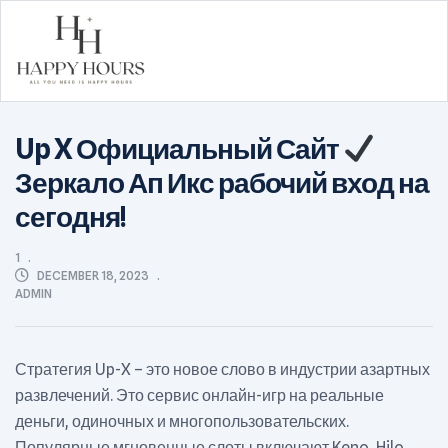
Happy
Up X Официальный Сайт
Hours
Зеркало Ап Икс рабочий вход на
сегодня!
CATEGORIES
1
DECEMBER 18, 2023
ADMIN
Стратегия Up-X – это новое слово в индустрии азартных
развлечений. Это сервис онлайн-игр на реальные
деньги, одиночных и многопользовательских.
Популярные мгновенные слоты включают Keno, Hilo,