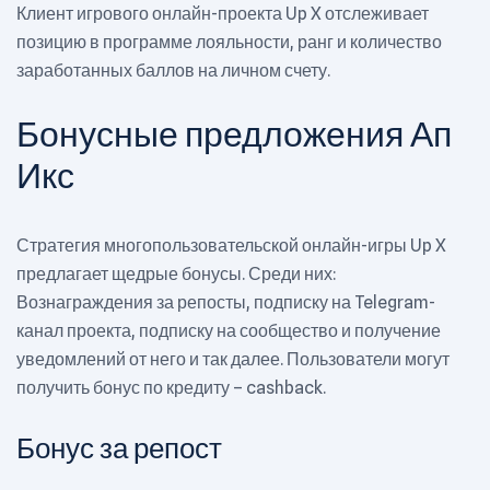
Клиент игрового онлайн-проекта Up X отслеживает
позицию в программе лояльности, ранг и количество
заработанных баллов на личном счету.
Бонусные предложения Ап
Икс
Стратегия многопользовательской онлайн-игры Up X
предлагает щедрые бонусы. Среди них:
Вознаграждения за репосты, подписку на Telegram-
канал проекта, подписку на сообщество и получение
уведомлений от него и так далее. Пользователи могут
получить бонус по кредиту – cashback.
Бонус за репост