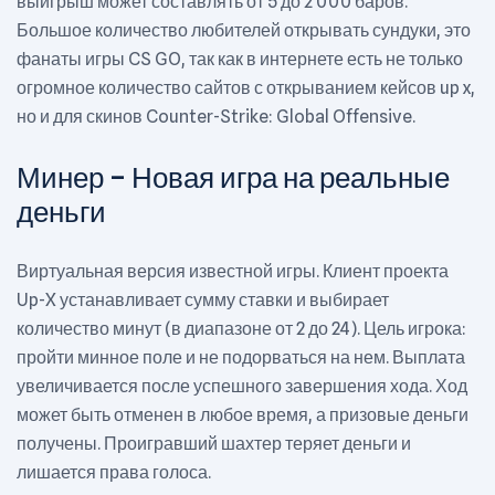
выигрыш может составлять от 5 до 2 000 баров.
Большое количество любителей открывать сундуки, это
фанаты игры CS GO, так как в интернете есть не только
огромное количество сайтов с открыванием кейсов up x,
но и для скинов Counter-Strike: Global Offensive.
Минер – Новая игра на реальные
деньги
Виртуальная версия известной игры. Клиент проекта
Up-X устанавливает сумму ставки и выбирает
количество минут (в диапазоне от 2 до 24). Цель игрока:
пройти минное поле и не подорваться на нем. Выплата
увеличивается после успешного завершения хода. Ход
может быть отменен в любое время, а призовые деньги
получены. Проигравший шахтер теряет деньги и
лишается права голоса.