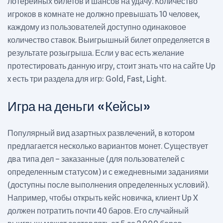
лотерейных билетов и шансов на удачу. Количество
игроков в комнате не должно превышать 10 человек,
каждому из пользователей доступно одинаковое
количество ставок. Выигрышный билет определяется в
результате розыгрыша. Если у вас есть желание
протестировать данную игру, стоит знать что на сайте Up
x есть три раздела для игр: Gold, Fast, Light.
Игра на деньги «Кейсы»
Популярный вид азартных развлечений, в котором
предлагается несколько вариантов монет. Существует
два типа дел – заказанные (для пользователей с
определенным статусом) и с ежедневными заданиями
(доступны после выполнения определенных условий).
Например, чтобы открыть кейс новичка, клиент Up X
должен потратить почти 40 баров. Его случайный