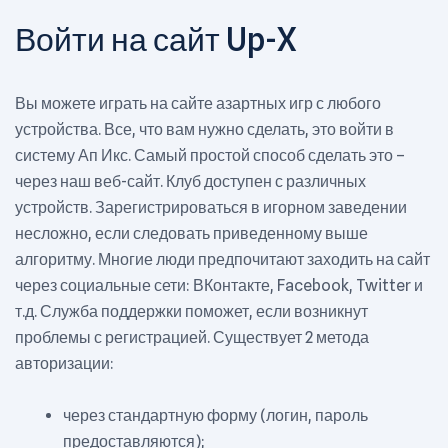
Войти на сайт Up-X
Вы можете играть на сайте азартных игр с любого
устройства. Все, что вам нужно сделать, это войти в
систему Ап Икс. Самый простой способ сделать это –
через наш веб-сайт. Клуб доступен с различных
устройств. Зарегистрироваться в игорном заведении
несложно, если следовать приведенному выше
алгоритму. Многие люди предпочитают заходить на сайт
через социальные сети: ВКонтакте, Facebook, Twitter и
т.д. Служба поддержки поможет, если возникнут
проблемы с регистрацией. Существует 2 метода
авторизации:
через стандартную форму (логин, пароль
предоставляются);