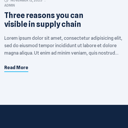
NOVEMBER 12, 2023
ADMIN
Three reasons you can
visible in supply chain
Lorem ipsum dolor sit amet, consectetur adipisicing elit,
sed do eiusmod tempor incididunt ut labore et dolore
magna aliqua. Ut enim ad minim veniam, quis nostrud
exercitation ullamco laboris nisi ut aliquip ex ea
Read More
commodo consequat. Excepteur sint occaecat
cupidatat non proident, sunt in culpa qui officia deserunt
mollit anim id est laborum. Sed ut […]