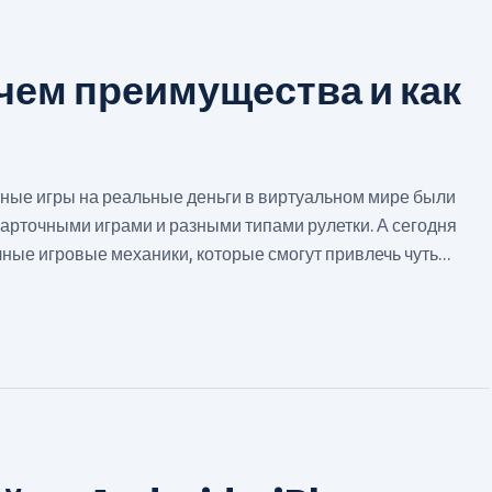
в чем преимущества и как
тные игры на реальные деньги в виртуальном мире были
арточными играми и разными типами рулетки. А сегодня
ные игровые механики, которые смогут привлечь чуть
о если люди ранее устали играть в […]