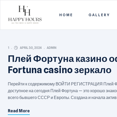
HOME
GALLERY
Happy
Hours
CATEGORIES
APRIL 30, 2024
1
ADMIN
All
Плей Фортуна казино о
you
need
Fortuna casino зеркало
is
Happy
Hours
Перейти к содержимому ВОЙТИ РЕГИСТРАЦИЯ Плей Форт
доступное на сегодня Плей Фортуна — это хорошо знак
всего бывшего СССР и Европы. Создана и начала актив
Fortuna» является кипрская NETGLOBE SERVICES LTD. С
Read More