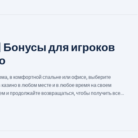
| Бонусы для игроков
о
 дома, в комфортной спальне или офисе, выберите
 казино в любом месте и в любое время на своем
м и продолжайте возвращаться, чтобы получить все
ерь работает […]