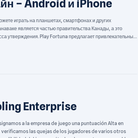
йн – Android и iPhone
можете играть на планшетах, смартфонах и других
наваке является частью правительства Канады, а это
есса утверждения. Play Fortuna предлагает привлекательные
включают в […]
ling Enterprise
 asignamos a la empresa de juego una puntuación Alta en
 verificamos las quejas de los jugadores de varios otros