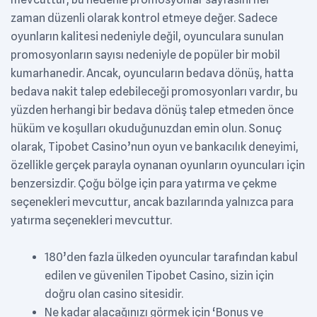
zaman düzenli olarak kontrol etmeye değer. Sadece
oyunların kalitesi nedeniyle değil, oyunculara sunulan
promosyonların sayısı nedeniyle de popüler bir mobil
kumarhanedir. Ancak, oyuncuların bedava dönüş, hatta
bedava nakit talep edebileceği promosyonları vardır, bu
yüzden herhangi bir bedava dönüş talep etmeden önce
hüküm ve koşulları okuduğunuzdan emin olun. Sonuç
olarak, Tipobet Casino’nun oyun ve bankacılık deneyimi,
özellikle gerçek parayla oynanan oyunların oyuncuları için
benzersizdir. Çoğu bölge için para yatırma ve çekme
seçenekleri mevcuttur, ancak bazılarında yalnızca para
yatırma seçenekleri mevcuttur.
180’den fazla ülkeden oyuncular tarafından kabul
edilen ve güvenilen Tipobet Casino, sizin için
doğru olan casino sitesidir.
Ne kadar alacağınızı görmek için ‘Bonus ve