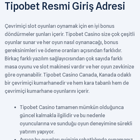
Tipobet Resmi Giriş Adresi
Çevrimiçi slot oyunları oynamak için en iyi bonus
döndürmeler şunları içerir. Tipobet Casino size çok çeşitli
oyunlar sunar ve her oyun nasıl oynanacağı, bonus
gereksinimleri ve ödeme oranları açısından farklıdır.
Birkaç farklı yazılım sağlayıcısından çok sayıda farklı
masa oyunu ve slot makinesi vardır ve her oyun zevkinize
göre oynanabilir. Tipobet Casino Canada, Kanada odaklı
bir çevrimiçi kumarhanedir ve hem kara tabanlı hem de
çevrimiçi kumarhane oyunlarını içerir.
Tipobet Casino tamamen mümkün olduğunca
güncel kalmakla ilgilidir ve bu nedenle
oyuncularına ve sunduğu oyun deneyimine sürekli
yatırım yapıyor.
Ayrıca bu oyunları evinizin rahatlığında oynamanız