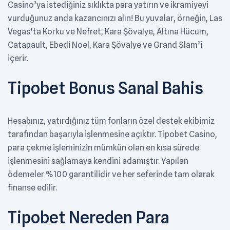
Casino’ya istediğiniz sıklıkta para yatırın ve ikramiyeyi
vurduğunuz anda kazancınızı alın! Bu yuvalar, örneğin, Las
Vegas’ta Korku ve Nefret, Kara Şövalye, Altına Hücum,
Catapault, Ebedi Noel, Kara Şövalye ve Grand Slam’i
içerir.
Tipobet Bonus Sanal Bahis
Hesabınız, yatırdığınız tüm fonların özel destek ekibimiz
tarafından başarıyla işlenmesine açıktır. Tipobet Casino,
para çekme işleminizin mümkün olan en kısa sürede
işlenmesini sağlamaya kendini adamıştır. Yapılan
ödemeler %100 garantilidir ve her seferinde tam olarak
finanse edilir.
Tipobet Nereden Para