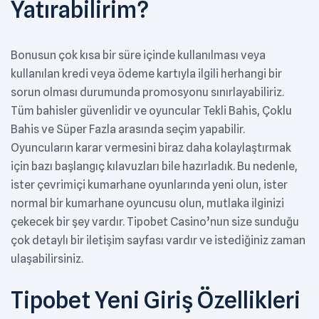
Yatırabilirim?
Bonusun çok kısa bir süre içinde kullanılması veya
kullanılan kredi veya ödeme kartıyla ilgili herhangi bir
sorun olması durumunda promosyonu sınırlayabiliriz.
Tüm bahisler güvenlidir ve oyuncular Tekli Bahis, Çoklu
Bahis ve Süper Fazla arasında seçim yapabilir.
Oyuncuların karar vermesini biraz daha kolaylaştırmak
için bazı başlangıç kılavuzları bile hazırladık. Bu nedenle,
ister çevrimiçi kumarhane oyunlarında yeni olun, ister
normal bir kumarhane oyuncusu olun, mutlaka ilginizi
çekecek bir şey vardır. Tipobet Casino’nun size sunduğu
çok detaylı bir iletişim sayfası vardır ve istediğiniz zaman
ulaşabilirsiniz.
Tipobet Yeni Giriş Özellikleri