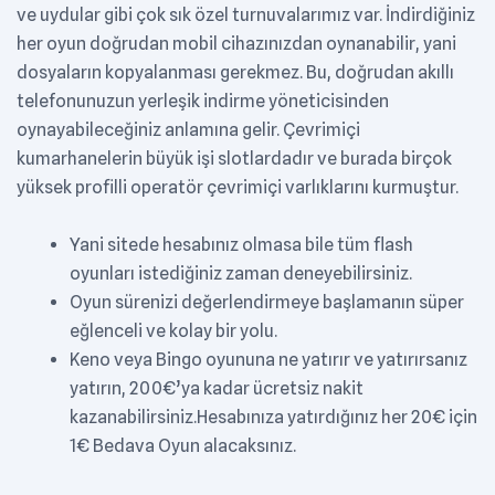
ve uydular gibi çok sık özel turnuvalarımız var. İndirdiğiniz
her oyun doğrudan mobil cihazınızdan oynanabilir, yani
dosyaların kopyalanması gerekmez. Bu, doğrudan akıllı
telefonunuzun yerleşik indirme yöneticisinden
oynayabileceğiniz anlamına gelir. Çevrimiçi
kumarhanelerin büyük işi slotlardadır ve burada birçok
yüksek profilli operatör çevrimiçi varlıklarını kurmuştur.
Yani sitede hesabınız olmasa bile tüm flash
oyunları istediğiniz zaman deneyebilirsiniz.
Oyun sürenizi değerlendirmeye başlamanın süper
eğlenceli ve kolay bir yolu.
Keno veya Bingo oyununa ne yatırır ve yatırırsanız
yatırın, 200€’ya kadar ücretsiz nakit
kazanabilirsiniz.Hesabınıza yatırdığınız her 20€ için
1€ Bedava Oyun alacaksınız.