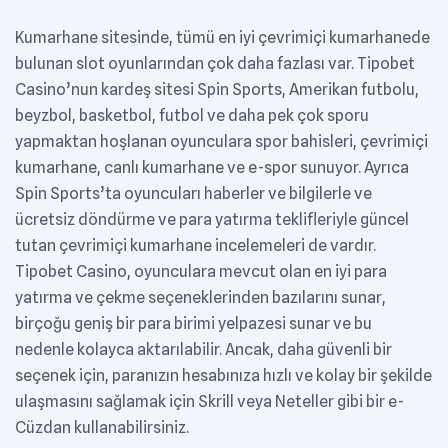
Kumarhane sitesinde, tümü en iyi çevrimiçi kumarhanede
bulunan slot oyunlarından çok daha fazlası var. Tipobet
Casino’nun kardeş sitesi Spin Sports, Amerikan futbolu,
beyzbol, basketbol, futbol ve daha pek çok sporu
yapmaktan hoşlanan oyunculara spor bahisleri, çevrimiçi
kumarhane, canlı kumarhane ve e-spor sunuyor. Ayrıca
Spin Sports’ta oyuncuları haberler ve bilgilerle ve
ücretsiz döndürme ve para yatırma teklifleriyle güncel
tutan çevrimiçi kumarhane incelemeleri de vardır.
Tipobet Casino, oyunculara mevcut olan en iyi para
yatırma ve çekme seçeneklerinden bazılarını sunar,
birçoğu geniş bir para birimi yelpazesi sunar ve bu
nedenle kolayca aktarılabilir. Ancak, daha güvenli bir
seçenek için, paranızın hesabınıza hızlı ve kolay bir şekilde
ulaşmasını sağlamak için Skrill veya Neteller gibi bir e-
Cüzdan kullanabilirsiniz.