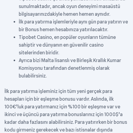
sunulmaktadır, ancak oyun deneyimi masaüstü
bilgisayarınızdakiyle hemen hemen aynıdır.
İlk para yatırma işlemleriyle aynı gün para yatırın ve
bir Bonus hemen hesabınıza yatırılacaktır.
Tipobet Casino, en popüler oyunların tümüne
sahiptir ve dünyanın en güvenilir casino
sitelerinden biridir.
Ayrıca bizi Malta lisanslı ve Birleşik Krallık Kumar
Komisyonu tarafından denetlenmiş olarak
bulabilirsiniz.
İlk para yatırma işleminiz için tüm yeni gerçek para
hesapları için bir eşleşme bonusu vardır. Aslında, ilk
100€’luk para yatırmanız için %100 bir eşleşme var ve
ikinci ve üçüncü para yatırma bonuslarınız için 1000$’a
kadar daha fazlasını alabilirsiniz. Para yatırırken bir bonus
kodu girmeniz gerekecek ve bazı istisnalar dışında