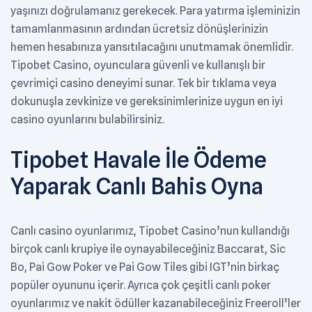
yaşınızı doğrulamanız gerekecek. Para yatırma işleminizin
tamamlanmasının ardından ücretsiz dönüşlerinizin
hemen hesabınıza yansıtılacağını unutmamak önemlidir.
Tipobet Casino, oyunculara güvenli ve kullanışlı bir
çevrimiçi casino deneyimi sunar. Tek bir tıklama veya
dokunuşla zevkinize ve gereksinimlerinize uygun en iyi
casino oyunlarını bulabilirsiniz.
Tipobet Havale İle Ödeme
Yaparak Canlı Bahis Oyna
Canlı casino oyunlarımız, Tipobet Casino’nun kullandığı
birçok canlı krupiye ile oynayabileceğiniz Baccarat, Sic
Bo, Pai Gow Poker ve Pai Gow Tiles gibi IGT’nin birkaç
popüler oyununu içerir. Ayrıca çok çeşitli canlı poker
oyunlarımız ve nakit ödüller kazanabileceğiniz Freeroll’ler