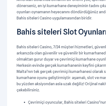
dönerseniz, en iyi kumarhane deneyiminin tadını çı
oyunları oynamanın heyecanını döndürdüğünüz anda. 
Bahis siteleri Casino uygulamasından biridir.
Bahis siteleri Slot Oyunlar
Bahis siteleri Casino, 7/24 müşteri hizmetleri, güve
arkanızda olan güvenilir ve güvenilir bir kumarhanedi
olmaktan gurur duyar ve çevrimiçi kumarhane oyunları
Herkesin evinde gerçek kumarhanenin keyfini çıkarm
Malta’nın tek gerçek çevrimiçi kumarhanesi olarak
kumarhane oyunu geliştirmiştir: aşamalı, slot ve masa
bu yüzden aksiyondan asla uzak değiliz! Orijinal naki
çekebilirsiniz.
Çevrimiçi oyuncular, Bahis siteleri Casino’n