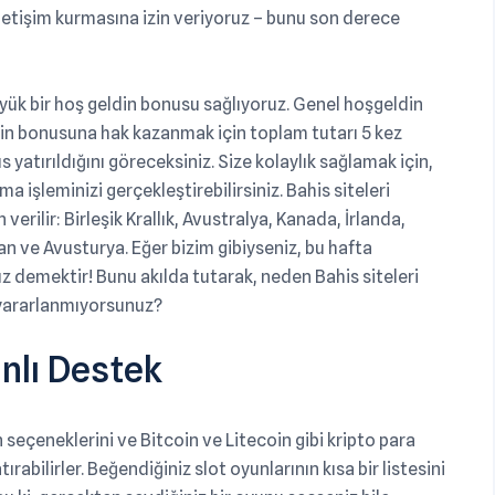
iletişim kurmasına izin veriyoruz – bunu son derece
k bir hoş geldin bonusu sağlıyoruz. Genel hoşgeldin
in bonusuna hak kazanmak için toplam tutarı 5 kez
yatırıldığını göreceksiniz. Size kolaylık sağlamak için,
işleminizi gerçekleştirebilirsiniz. Bahis siteleri
rilir: Birleşik Krallık, Avustralya, Kanada, İrlanda,
n ve Avusturya. Eğer bizim gibiyseniz, bu hafta
z demektir! Bunu akılda tutarak, neden Bahis siteleri
yararlanmıyorsunuz?
anlı Destek
seçeneklerini ve Bitcoin ve Litecoin gibi kripto para
ırabilirler. Beğendiğiniz slot oyunlarının kısa bir listesini