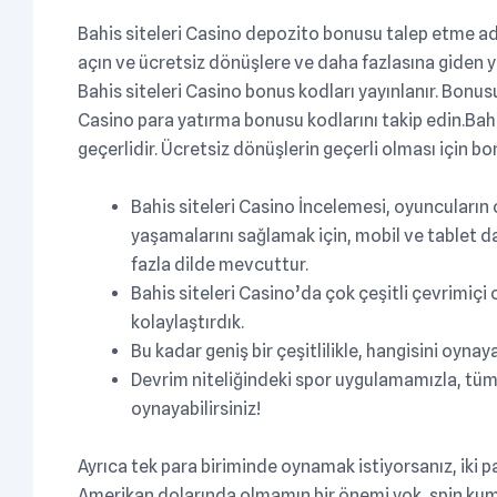
Bahis siteleri Casino depozito bonusu talep etme adım
açın ve ücretsiz dönüşlere ve daha fazlasına giden y
Bahis siteleri Casino bonus kodları yayınlanır. Bonusu
Casino para yatırma bonusu kodlarını takip edin.Bah
geçerlidir. Ücretsiz dönüşlerin geçerli olması için b
Bahis siteleri Casino İncelemesi, oyuncuları
yaşamalarını sağlamak için, mobil ve tablet dah
fazla dilde mevcuttur.
Bahis siteleri Casino’da çok çeşitli çevrimiçi
kolaylaştırdık.
Bu kadar geniş bir çeşitlilikle, hangisini oyna
Devrim niteliğindeki spor uygulamamızla, tüm
oynayabilirsiniz!
Ayrıca tek para biriminde oynamak istiyorsanız, iki p
Amerikan dolarında olmamın bir önemi yok, spin k