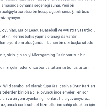
lamasında oynama seçeneği sunar. Yeni bir
acılığıyla ücretsiz bir hesap açabilirsiniz. Şimdi bize
tsiz oynayın.
L oyunları, Major League Baseball ve Avustralya Futbolu
 etkinliklerine bahis yapma olanağı da vardır.
ödeme yöntemi olduğundan, bunun bir dizi başka sitede
nız, sizin için en iyi Microgaming Casinomuzun bir
cınızı çekmeden önce bonus tutarınızı bonus tutarının
ki Wild sembolleri olarak Kupa Kraliçesi ve Oyun Kartları
 sitelerden biri olsa bile, oyuncu incelemeleri, en son
ları ve en yeni oyunları için onlara hala güveniyoruz.
ruz, ancak canlı sohbet hizmetlerine sahip oldukları için