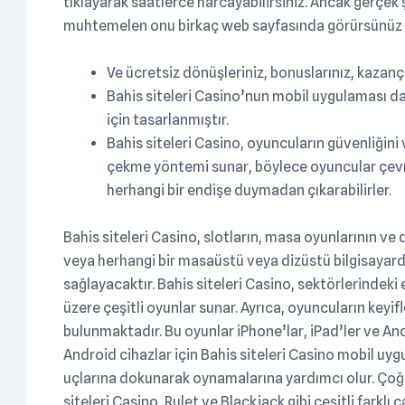
tıklayarak saatlerce harcayabilirsiniz. Ancak gerçek 
muhtemelen onu birkaç web sayfasında görürsünüz –
Ve ücretsiz dönüşleriniz, bonuslarınız, kazanç
Bahis siteleri Casino’nun mobil uygulaması d
için tasarlanmıştır.
Bahis siteleri Casino, oyuncuların güvenliğini 
çekme yöntemi sunar, böylece oyuncular çevri
herhangi bir endişe duymadan çıkarabilirler.
Bahis siteleri Casino, slotların, masa oyunlarının ve 
veya herhangi bir masaüstü veya dizüstü bilgisayarda
sağlayacaktır. Bahis siteleri Casino, sektörlerindeki
üzere çeşitli oyunlar sunar. Ayrıca, oyuncuların keyi
bulunmaktadır. Bu oyunlar iPhone’lar, iPad’ler ve Andr
Android cihazlar için Bahis siteleri Casino mobil uy
uçlarına dokunarak oynamalarına yardımcı olur. Ço
siteleri Casino, Rulet ve Blackjack gibi çeşitli fark