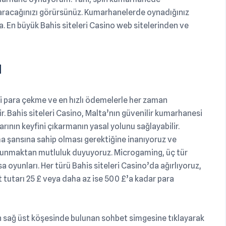
karacağınızı görürsünüz. Kumarhanelerde oynadığınız
En büyük Bahis siteleri Casino web sitelerinden ve
ı
nli para çekme ve en hızlı ödemelerle her zaman
r. Bahis siteleri Casino, Malta’nın güvenilir kumarhanesi
nın keyfini çıkarmanın yasal yolunu sağlayabilir.
a şansına sahip olması gerektiğine inanıyoruz ve
 sunmaktan mutluluk duyuyoruz. Microgaming, üç tür
 oyunları. Her türü Bahis siteleri Casino’da ağırlıyoruz,
t tutarı 25 £ veya daha az ise 500 £’a kadar para
un sağ üst köşesinde bulunan sohbet simgesine tıklayarak