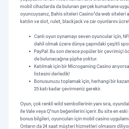
mobil cihazlarda da bulunan gerçek kumarhane uygu
oyuncuysanız, Bahis siteleri Casino’da web siteleri ar
katılın ve slot, rulet, blackjack ve zar oyunlarını ücre
Canlı oyun oynamayı seven oyuncular için, NF
dahil olmak üzere dünya çapındaki çeşitli spor
PayPal: Bu son derece popüler bir çevrimiçi 
de bulunacağına şüphe yoktur.
Katılmak için bir Microgaming Casino arıyorsa
listesini derledik!
Bonusunuzu toplamak için, herhangi bir kazan
25 katı kadar çevirmeniz gerekir.
Oyun, çok renkli wild sembollerinin yanı sıra, oyunda
ile Vale veya Q’nun beğenilerini içerir. Bu site en eski
bonus bilgileri, oyuncuları için mobil casino uygulama
Onların da 24 saat müşteri hizmetleri olmasını diliyo