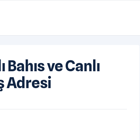
lı Bahıs ve Canlı
ş Adresi