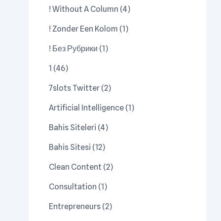
! Without A Column
(4)
! Zonder Een Kolom
(1)
! Без Рубрики
(1)
1
(46)
7slots Twitter
(2)
Artificial Intelligence
(1)
Bahis Siteleri
(4)
Bahis Sitesi
(12)
Clean Content
(2)
Consultation
(1)
Entrepreneurs
(2)