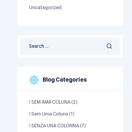
Uncategorized
Search
for:
Blog Categories
! SEM AMA COLUNA
(2)
! Sem Uma Coluna
(1)
! SENZA UNA COLONNA
(7)