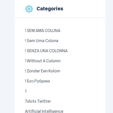
Categories
! SEM AMA COLUNA
! Sem Uma Coluna
! SENZA UNA COLONNA
! Without A Column
! Zonder Een Kolom
! Без Рубрики
1
7slots Twitter
Artificial Intelligence