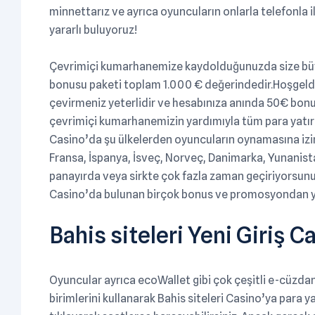
minnettarız ve ayrıca oyuncuların onlarla telefonla 
yararlı buluyoruz!
Çevrimiçi kumarhanemize kaydolduğunuzda size büyü
bonusu paketi toplam 1.000 € değerindedir.Hoşgeld
çevirmeniz yeterlidir ve hesabınıza anında 50€ bonus 
çevrimiçi kumarhanemizin yardımıyla tüm para yatırma 
Casino’da şu ülkelerden oyuncuların oynamasına izin ve
Fransa, İspanya, İsveç, Norveç, Danimarka, Yunanista
panayırda veya sirkte çok fazla zaman geçiriyorsunu
Casino’da bulunan birçok bonus ve promosyondan 
Bahis siteleri Yeni Giriş C
Oyuncular ayrıca ecoWallet gibi çok çeşitli e-cüzdan 
birimlerini kullanarak Bahis siteleri Casino’ya para yat