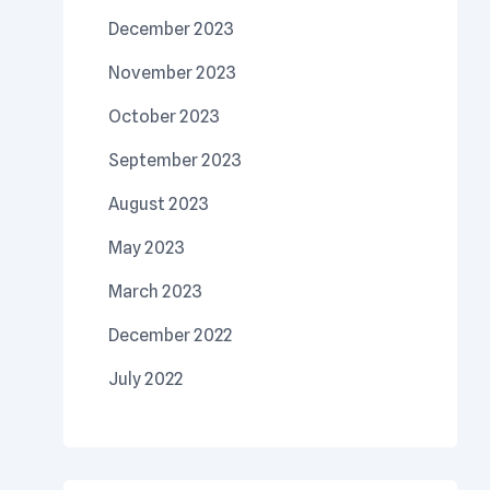
December 2023
November 2023
October 2023
September 2023
August 2023
May 2023
March 2023
December 2022
July 2022