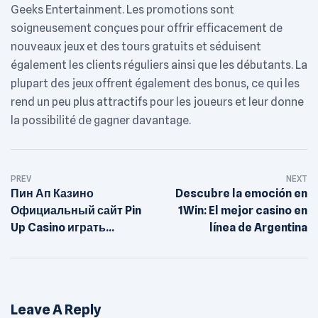
Geeks Entertainment. Les promotions sont
soigneusement conçues pour offrir efficacement de
nouveaux jeux et des tours gratuits et séduisent
également les clients réguliers ainsi que les débutants. La
plupart des jeux offrent également des bonus, ce qui les
rend un peu plus attractifs pour les joueurs et leur donne
la possibilité de gagner davantage.
Post
PREV
NEXT
navigation
Пин Ап Казино
Descubre la emoción en
Официальный сайт Pin
1Win: El mejor casino en
Up Casino играть
línea de Argentina
онлайн – Вход, Зеркало
Leave A Reply