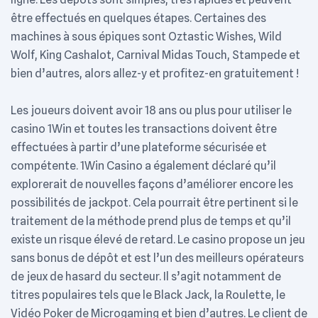
être effectués en quelques étapes. Certaines des
machines à sous épiques sont Oztastic Wishes, Wild
Wolf, King Cashalot, Carnival Midas Touch, Stampede et
bien d’autres, alors allez-y et profitez-en gratuitement !
Les joueurs doivent avoir 18 ans ou plus pour utiliser le
casino 1Win et toutes les transactions doivent être
effectuées à partir d’une plateforme sécurisée et
compétente. 1Win Casino a également déclaré qu’il
explorerait de nouvelles façons d’améliorer encore les
possibilités de jackpot. Cela pourrait être pertinent si le
traitement de la méthode prend plus de temps et qu’il
existe un risque élevé de retard. Le casino propose un jeu
sans bonus de dépôt et est l’un des meilleurs opérateurs
de jeux de hasard du secteur. Il s’agit notamment de
titres populaires tels que le Black Jack, la Roulette, le
Vidéo Poker de Microgaming et bien d’autres. Le client de