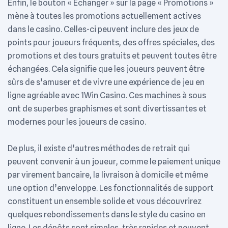
Enfin, le bouton « Échanger » sur la page « Promotions »
mène à toutes les promotions actuellement actives
dans le casino. Celles-ci peuvent inclure des jeux de
points pour joueurs fréquents, des offres spéciales, des
promotions et des tours gratuits et peuvent toutes être
échangées. Cela signifie que les joueurs peuvent être
sûrs de s’amuser et de vivre une expérience de jeu en
ligne agréable avec 1Win Casino. Ces machines à sous
ont de superbes graphismes et sont divertissantes et
modernes pour les joueurs de casino.
De plus, il existe d’autres méthodes de retrait qui
peuvent convenir à un joueur, comme le paiement unique
par virement bancaire, la livraison à domicile et même
une option d’enveloppe. Les fonctionnalités de support
constituent un ensemble solide et vous découvrirez
quelques rebondissements dans le style du casino en
ligne. Les dépôts sont simples, très rapides et peuvent