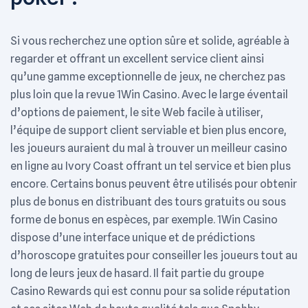
Si vous recherchez une option sûre et solide, agréable à
regarder et offrant un excellent service client ainsi
qu’une gamme exceptionnelle de jeux, ne cherchez pas
plus loin que la revue 1Win Casino. Avec le large éventail
d’options de paiement, le site Web facile à utiliser,
l’équipe de support client serviable et bien plus encore,
les joueurs auraient du mal à trouver un meilleur casino
en ligne au Ivory Coast offrant un tel service et bien plus
encore. Certains bonus peuvent être utilisés pour obtenir
plus de bonus en distribuant des tours gratuits ou sous
forme de bonus en espèces, par exemple. 1Win Casino
dispose d’une interface unique et de prédictions
d’horoscope gratuites pour conseiller les joueurs tout au
long de leurs jeux de hasard. Il fait partie du groupe
Casino Rewards qui est connu pour sa solide réputation