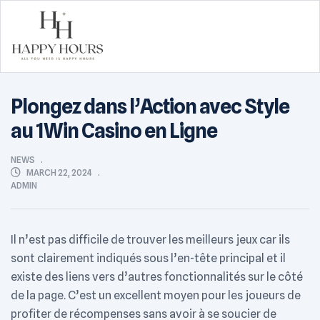
Happy
Plongez dans l’Action avec Style
Hours
au 1Win Casino en Ligne
CATEGORIES
NEWS
MARCH 22, 2024
ADMIN
Il n’est pas difficile de trouver les meilleurs jeux car ils
sont clairement indiqués sous l’en-tête principal et il
existe des liens vers d’autres fonctionnalités sur le côté
de la page. C’est un excellent moyen pour les joueurs de
profiter de récompenses sans avoir à se soucier de