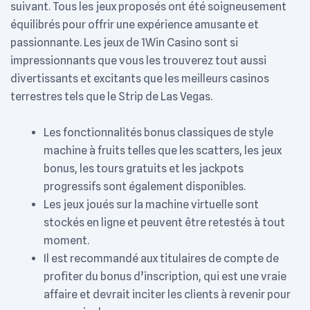
suivant. Tous les jeux proposés ont été soigneusement
équilibrés pour offrir une expérience amusante et
passionnante. Les jeux de 1Win Casino sont si
impressionnants que vous les trouverez tout aussi
divertissants et excitants que les meilleurs casinos
terrestres tels que le Strip de Las Vegas.
Les fonctionnalités bonus classiques de style
machine à fruits telles que les scatters, les jeux
bonus, les tours gratuits et les jackpots
progressifs sont également disponibles.
Les jeux joués sur la machine virtuelle sont
stockés en ligne et peuvent être retestés à tout
moment.
Il est recommandé aux titulaires de compte de
profiter du bonus d’inscription, qui est une vraie
affaire et devrait inciter les clients à revenir pour