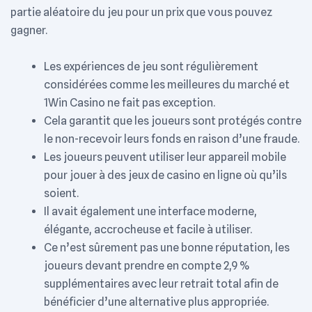
partie aléatoire du jeu pour un prix que vous pouvez
gagner.
Les expériences de jeu sont régulièrement
considérées comme les meilleures du marché et
1Win Casino ne fait pas exception.
Cela garantit que les joueurs sont protégés contre
le non-recevoir leurs fonds en raison d’une fraude.
Les joueurs peuvent utiliser leur appareil mobile
pour jouer à des jeux de casino en ligne où qu’ils
soient.
Il avait également une interface moderne,
élégante, accrocheuse et facile à utiliser.
Ce n’est sûrement pas une bonne réputation, les
joueurs devant prendre en compte 2,9 %
supplémentaires avec leur retrait total afin de
bénéficier d’une alternative plus appropriée.