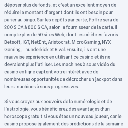
déposer plus de fonds, et c’est un excellent moyen de
réduire le montant d’argent dont ils ont besoin pour
parier au bingo. Sur les dépôts par carte, l’offre sera de
200 $ CA à 800 $ CA, selon le fournisseur de la carte. Il
compte plus de 50 sites Web, dont les célèbres favoris
Betsoft, IGT, NetEnt, Aristocrat, MicroGaming, NYX
Gaming, Thunderkick et Rival. Ensuite, ils ont une
mauvaise expérience en utilisant ce casino et ils ne
devraient plus l’utiliser. Les machines à sous vidéo du
casino en ligne captent votre intérêt avec de
nombreuses opportunités de décrocher un jackpot dans
leurs machines à sous progressives.
Si vous croyez aux pouvoirs de la numérologie et de
l’astrologie, vous bénéficierez des avantages d’un
horoscope gratuit si vous êtes un nouveau joueur, car le
casino propose également des prédictions de la semaine