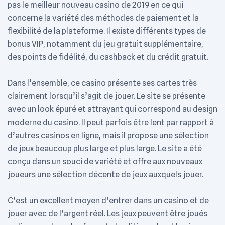
pas le meilleur nouveau casino de 2019 en ce qui
concerne la variété des méthodes de paiement et la
flexibilité de la plateforme. Il existe différents types de
bonus VIP, notamment du jeu gratuit supplémentaire,
des points de fidélité, du cashback et du crédit gratuit.
Dans l’ensemble, ce casino présente ses cartes très
clairement lorsqu’il s’agit de jouer. Le site se présente
avec un look épuré et attrayant qui correspond au design
moderne du casino. Il peut parfois être lent par rapport à
d’autres casinos en ligne, mais il propose une sélection
de jeux beaucoup plus large et plus large. Le site a été
conçu dans un souci de variété et offre aux nouveaux
joueurs une sélection décente de jeux auxquels jouer.
C’est un excellent moyen d’entrer dans un casino et de
jouer avec de l’argent réel. Les jeux peuvent être joués