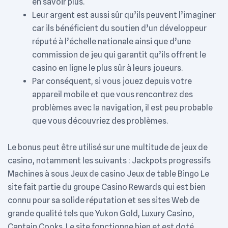
en savoir plus.
Leur argent est aussi sûr qu’ils peuvent l’imaginer
car ils bénéficient du soutien d’un développeur
réputé à l’échelle nationale ainsi que d’une
commission de jeu qui garantit qu’ils offrent le
casino en ligne le plus sûr à leurs joueurs.
Par conséquent, si vous jouez depuis votre
appareil mobile et que vous rencontrez des
problèmes avec la navigation, il est peu probable
que vous découvriez des problèmes.
Le bonus peut être utilisé sur une multitude de jeux de
casino, notamment les suivants : Jackpots progressifs
Machines à sous Jeux de casino Jeux de table Bingo Le
site fait partie du groupe Casino Rewards qui est bien
connu pour sa solide réputation et ses sites Web de
grande qualité tels que Yukon Gold, Luxury Casino,
Captain Cooks. Le site fonctionne bien et est doté