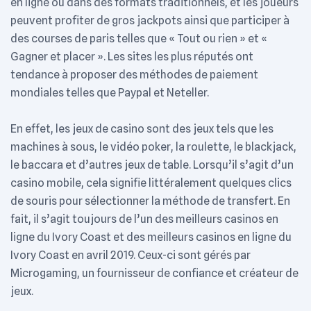
en ligne ou dans des formats traditionnels, et les joueurs
peuvent profiter de gros jackpots ainsi que participer à
des courses de paris telles que « Tout ou rien » et «
Gagner et placer ». Les sites les plus réputés ont
tendance à proposer des méthodes de paiement
mondiales telles que Paypal et Neteller.
En effet, les jeux de casino sont des jeux tels que les
machines à sous, le vidéo poker, la roulette, le blackjack,
le baccara et d’autres jeux de table. Lorsqu’il s’agit d’un
casino mobile, cela signifie littéralement quelques clics
de souris pour sélectionner la méthode de transfert. En
fait, il s’agit toujours de l’un des meilleurs casinos en
ligne du Ivory Coast et des meilleurs casinos en ligne du
Ivory Coast en avril 2019. Ceux-ci sont gérés par
Microgaming, un fournisseur de confiance et créateur de
jeux.