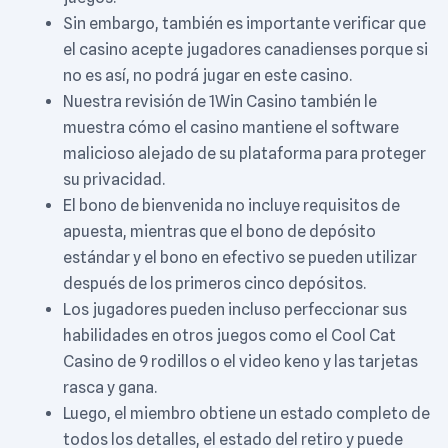
Sin embargo, también es importante verificar que
el casino acepte jugadores canadienses porque si
no es así, no podrá jugar en este casino.
Nuestra revisión de 1Win Casino también le
muestra cómo el casino mantiene el software
malicioso alejado de su plataforma para proteger
su privacidad.
El bono de bienvenida no incluye requisitos de
apuesta, mientras que el bono de depósito
estándar y el bono en efectivo se pueden utilizar
después de los primeros cinco depósitos.
Los jugadores pueden incluso perfeccionar sus
habilidades en otros juegos como el Cool Cat
Casino de 9 rodillos o el video keno y las tarjetas
rasca y gana.
Luego, el miembro obtiene un estado completo de
todos los detalles, el estado del retiro y puede