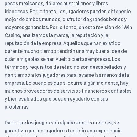
pesos mexicanos, dólares australianos y libras
irlandesas. Por lo tanto, los jugadores pueden obtener lo
mejor de ambos mundos, disfrutar de grandes bonos y
mayores ganancias. Por lo tanto, en esta revisión de 1Win
Casino, analizamos la marca, la reputación y la
reputación de la empresa. Aquellos que han existido
durante mucho tiempo tendrán una muy buena idea de
cuán amigables se han vuelto ciertas empresas. Los
términos y requisitos de retiro no son descabellados y
dan tiempo a los jugadores para lavarse las manos de la
empresa. Lo bueno es que si ocurre algún incidente, hay
muchos proveedores de servicios financieros confiables
y bien evaluados que pueden ayudarlo con sus
problemas.
Dado que los juegos son algunos de los mejores, se
garantiza que los jugadores tendrán una experiencia