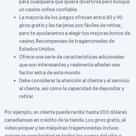
para cualquiera que quiera divertirse pero busque
un casino online confiable.
La mayoría de los juegos ofrecen entre 80 y 90
giros gratis y las tarjetas son fáciles de retirar,
pero te ayudaremos a elegir tus mejores bonos de
casino; Recompensas de tragamonedas de
Estados Unidos.
Ofrece una serie de características adicionales
que son interesantes y realmente añaden ese
factor extra de este mundo.
Debe considerar la atención al cliente y el servicio
al cliente, así como la capacidad de depositar y
retirar.
Por ejemplo, un cliente puede recibir hasta 200 dólares
canadienses en crédito de la tienda. Los giros gratis, el
video póquer y las máquinas tragamonedas incluso
crecen en popularidad en todos los juegos del sitio a