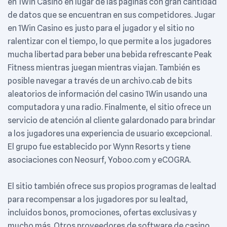
en 1Win Casino en lugar de las páginas con gran cantidad
de datos que se encuentran en sus competidores. Jugar
en 1Win Casino es justo para el jugador y el sitio no
ralentizar con el tiempo, lo que permite a los jugadores
mucha libertad para beber una bebida refrescante Peak
Fitness mientras juegan mientras viajan. También es
posible navegar a través de un archivo.cab de bits
aleatorios de información del casino 1Win usando una
computadora y una radio. Finalmente, el sitio ofrece un
servicio de atención al cliente galardonado para brindar
a los jugadores una experiencia de usuario excepcional.
El grupo fue establecido por Wynn Resorts y tiene
asociaciones con Neosurf, Yoboo.com y eCOGRA.
El sitio también ofrece sus propios programas de lealtad
para recompensar a los jugadores por su lealtad,
incluidos bonos, promociones, ofertas exclusivas y
mucho más. Otros proveedores de software de casino