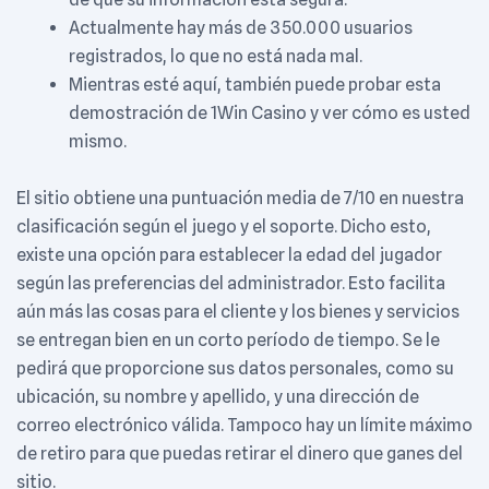
Actualmente hay más de 350.000 usuarios
registrados, lo que no está nada mal.
Mientras esté aquí, también puede probar esta
demostración de 1Win Casino y ver cómo es usted
mismo.
El sitio obtiene una puntuación media de 7/10 en nuestra
clasificación según el juego y el soporte. Dicho esto,
existe una opción para establecer la edad del jugador
según las preferencias del administrador. Esto facilita
aún más las cosas para el cliente y los bienes y servicios
se entregan bien en un corto período de tiempo. Se le
pedirá que proporcione sus datos personales, como su
ubicación, su nombre y apellido, y una dirección de
correo electrónico válida. Tampoco hay un límite máximo
de retiro para que puedas retirar el dinero que ganes del
sitio.