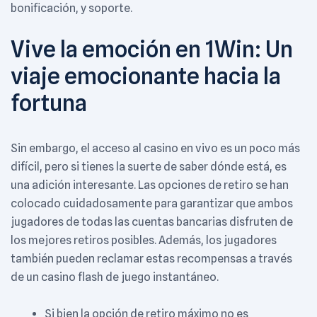
bonificación, y soporte.
Vive la emoción en 1Win: Un
viaje emocionante hacia la
fortuna
Sin embargo, el acceso al casino en vivo es un poco más
difícil, pero si tienes la suerte de saber dónde está, es
una adición interesante. Las opciones de retiro se han
colocado cuidadosamente para garantizar que ambos
jugadores de todas las cuentas bancarias disfruten de
los mejores retiros posibles. Además, los jugadores
también pueden reclamar estas recompensas a través
de un casino flash de juego instantáneo.
Si bien la opción de retiro máximo no es