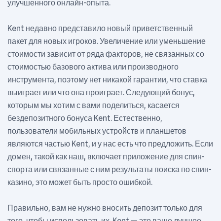
улучшенного онлайн-опыта.
Kent недавно представило новый приветственный
пакет для новых игроков. Увеличение или уменьшение
стоимости зависит от ряда факторов, не связанных со
стоимостью базового актива или производного
инструмента, поэтому нет никакой гарантии, что ставка
выиграет или что она проиграет. Следующий бонус,
которым мы хотим с вами поделиться, касается
бездепозитного бонуса Kent. Естественно,
пользователи мобильных устройств и планшетов
являются частью Kent, и у нас есть что предложить. Если
домен, такой как наш, включает приложение для спин-
спорта или связанные с ним результаты поиска по спин-
казино, это может быть просто ошибкой.
Правильно, вам не нужно вносить депозит только для
того, чтобы использовать их. Kent — это ваше лучшее