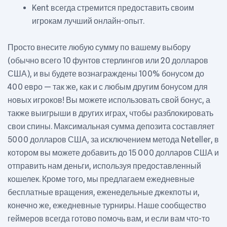
Kent всегда стремится предоставить своим
игрокам лучший онлайн-опыт.
Просто внесите любую сумму по вашему выбору
(обычно всего 10 фунтов стерлингов или 20 долларов
США), и вы будете вознаграждены 100% бонусом до
400 евро — так же, как и с любым другим бонусом для
новых игроков! Вы можете использовать свой бонус, а
также выигрыши в других играх, чтобы разблокировать
свои спины. Максимальная сумма депозита составляет
5000 долларов США, за исключением метода Neteller, в
котором вы можете добавить до 15 000 долларов США и
отправить нам деньги, используя предоставленный
кошелек. Кроме того, мы предлагаем ежедневные
бесплатные вращения, еженедельные джекпоты и,
конечно же, ежедневные турниры. Наше сообщество
геймеров всегда готово помочь вам, и если вам что-то