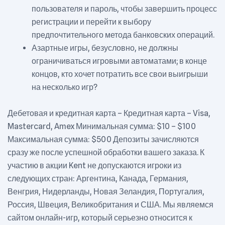
пользователя и пароль, чтобы завершить процесс
регистрации и перейти к выбору
предпочтительного метода банковских операций.
Азартные игры, безусловно, не должны
ограничиваться игровыми автоматами; в конце
концов, кто хочет потратить все свои выигрыши
на несколько игр?
Дебетовая и кредитная карта – Кредитная карта – Visa,
Mastercard, Amex Минимальная сумма: $10 – $100
Максимальная сумма: $500 Депозиты зачисляются
сразу же после успешной обработки вашего заказа. К
участию в акции Kent не допускаются игроки из
следующих стран: Аргентина, Канада, Германия,
Венгрия, Нидерланды, Новая Зеландия, Португалия,
Россия, Швеция, Великобритания и США. Мы являемся
сайтом онлайн-игр, который серьезно относится к