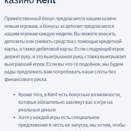
Приветственный бонус предлагается нашим казино
новым игрокам, а бонусы за депозит предлагаются
нашим игрокам каждую неделю. Вы можете вносить
депозиты или снимать средства с помощью кредитной
карты, а также дебетовой карты. Если следующий игрок
держит руку, и это выигрышная рука, ставка выигрывает
выигравший игрок. Если вы что-то подобное, мы будем
рады предложить вам попробовать наши слоты без
финансового риска.
Кроме того, в Kent есть бонусные возможности,
которые обязательно завлекут вас к игре на
реальные деньги.
Хотя у каждой игры есть специальное
предложение в честь ее запуска, мы хотим, чтобы