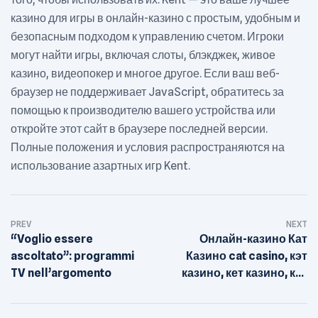
казино для игры в онлайн-казино с простым, удобным и
безопасным подходом к управлению счетом. Игроки
могут найти игры, включая слоты, блэкджек, живое
казино, видеопокер и многое другое. Если ваш веб-
браузер не поддерживает JavaScript, обратитесь за
помощью к производителю вашего устройства или
откройте этот сайт в браузере последней версии.
Полные положения и условия распространяются на
использование азартных игр Kent.
Post
PREV
NEXT
navigation
“Voglio essere
Онлайн-казино Кат
ascoltato”: programmi
Казино cat casino, кэт
TV nell’argomento
казино, кет казино, кат
казино, cat casino
зеркало, cat казино,