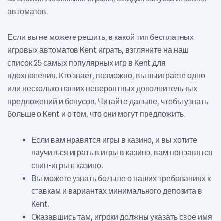
автоматов.
Если вы не можете решить, в какой тип бесплатных
игровых автоматов Kent играть, взгляните на наш
список 25 самых популярных игр в Kent для
вдохновения. Кто знает, возможно, вы выиграете одно
или несколько наших невероятных дополнительных
предложений и бонусов. Читайте дальше, чтобы узнать
больше о Kent и о том, что они могут предложить.
Если вам нравятся игры в казино, и вы хотите
научиться играть в игры в казино, вам понравятся
спин-игры в казино.
Вы можете узнать больше о наших требованиях к
ставкам и вариантах минимального депозита в
Kent.
Оказавшись там, игроки должны указать свое имя