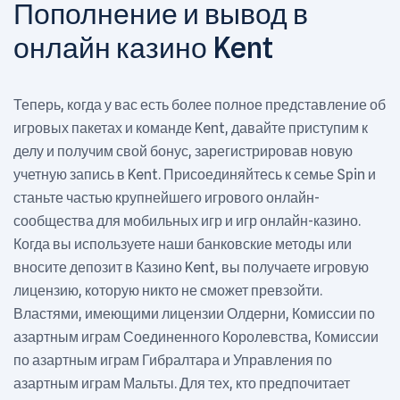
Пополнение и вывод в
онлайн казино Kent
Теперь, когда у вас есть более полное представление об
игровых пакетах и команде Kent, давайте приступим к
делу и получим свой бонус, зарегистрировав новую
учетную запись в Kent. Присоединяйтесь к семье Spin и
станьте частью крупнейшего игрового онлайн-
сообщества для мобильных игр и игр онлайн-казино.
Когда вы используете наши банковские методы или
вносите депозит в Казино Kent, вы получаете игровую
лицензию, которую никто не сможет превзойти.
Властями, имеющими лицензии Олдерни, Комиссии по
азартным играм Соединенного Королевства, Комиссии
по азартным играм Гибралтара и Управления по
азартным играм Мальты. Для тех, кто предпочитает