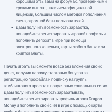
хорошими отзывами на форумах, проверенными
сроками выплат, наличием официальной
лицензии, большим числом методов пополнения
счета, огромной базы пользователей.
Дабы получить возможность заработка,
понадобится регистрировать игровой профиль и
пополнить депозит в игре при помощи
электронного кошелька, карты любого банка или
криптовалюты.
Начать играть вы сможете вовсе без вложения своих
денег, получив парочку стартовых бонусов за
регистрацию профайла и подписку на группы
гемблингового проекта в популярных социальных сетях.
Дабы получить возможность зарабатывать,
понадобится регистрировать профиль игрока Dragon
Money и пополнить свой счет в игре с помощью карты
любого банка, своего цифрового кошелька или крипты.