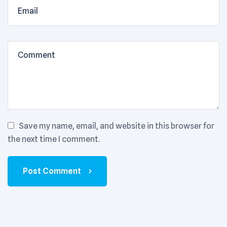
Save my name, email, and website in this browser for
the next time I comment.
Post Comment