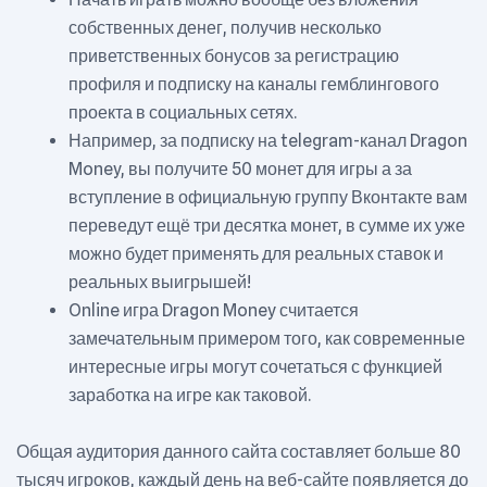
собственных денег, получив несколько
приветственных бонусов за регистрацию
профиля и подписку на каналы гемблингового
проекта в социальных сетях.
Например, за подписку на telegram-канал Dragon
Money, вы получите 50 монет для игры а за
вступление в официальную группу Вконтакте вам
переведут ещё три десятка монет, в сумме их уже
можно будет применять для реальных ставок и
реальных выигрышей!
Online игра Dragon Money считается
замечательным примером того, как современные
интересные игры могут сочетаться с функцией
заработка на игре как таковой.
Общая аудитория данного сайта составляет больше 80
тысяч игроков, каждый день на веб-сайте появляется до