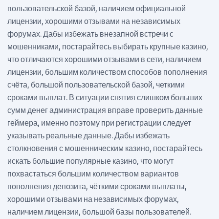
пользовательской базой, наличием официальной
лицензии, хорошими отзывами на независимых
форумах. Дабы избежать внезапной встречи с
мошенниками, постарайтесь выбирать крупные казино,
что отличаются хорошими отзывами в сети, наличием
лицензии, большим количеством способов пополнения
счёта, большой пользовательской базой, четкими
сроками выплат. В ситуации снятия слишком больших
сумм денег администрация вправе проверить данные
геймера, именно поэтому при регистрации следует
указывать реальные данные. Дабы избежать
столкновения с мошенническим казино, постарайтесь
искать большие популярные казино, что могут
похвастаться большим количеством вариантов
пополнения депозита, чёткими сроками выплаты,
хорошими отзывами на независимых форумах,
наличием лицензии, большой базы пользователей.