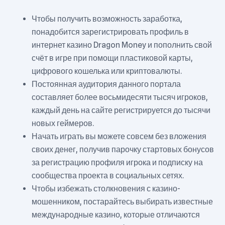
Чтобы получить возможность заработка,
понадобится зарегистрировать профиль в
интернет казино Dragon Money и пополнить свой
счёт в игре при помощи пластиковой карты,
цифрового кошелька или криптовалюты.
Постоянная аудитория данного портала
составляет более восьмидесяти тысяч игроков,
каждый день на сайте регистрируется до тысячи
новых геймеров.
Начать играть вы можете совсем без вложения
своих денег, получив парочку стартовых бонусов
за регистрацию профиля игрока и подписку на
сообщества проекта в социальных сетях.
Чтобы избежать столкновения с казино-
мошенником, постарайтесь выбирать известные
международные казино, которые отличаются