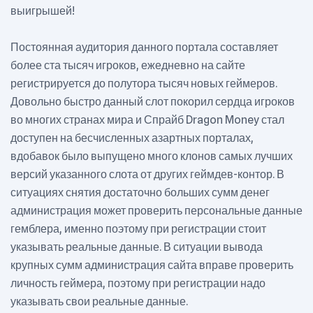
выигрышей!
Постоянная аудитория данного портала составляет
более ста тысяч игроков, ежедневно на сайте
регистрируется до полутора тысяч новых геймеров.
Довольно быстро данный слот покорил сердца игроков
во многих странах мира и Спрайб Dragon Money стал
доступен на бесчисленных азартных порталах,
вдобавок было выпущено много клонов самых лучших
версий указанного слота от других геймдев-контор. В
ситуациях снятия достаточно больших сумм денег
администрация может проверить персональные данные
гемблера, именно поэтому при регистрации стоит
указывать реальные данные. В ситуации вывода
крупных сумм администрация сайта вправе проверить
личность геймера, поэтому при регистрации надо
указывать свои реальные данные.