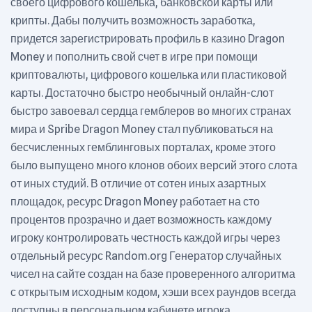
своего цифрового кошелька, банковской карты или
крипты. Дабы получить возможность заработка,
придется зарегистрировать профиль в казино Dragon
Money и пополнить свой счет в игре при помощи
криптовалюты, цифрового кошелька или пластиковой
карты. Достаточно быстро необычный онлайн-слот
быстро завоевал сердца гемблеров во многих странах
мира и Spribe Dragon Money стал публиковаться на
бесчисленных гемблинговых порталах, кроме этого
было выпущено много клонов обоих версий этого слота
от иных студий. В отличие от сотен иных азартных
площадок, ресурс Dragon Money работает на сто
процентов прозрачно и дает возможность каждому
игроку контролировать честность каждой игры через
отдельный ресурс Random.org Генератор случайных
чисел на сайте создан на базе проверенного алгоритма
с открытым исходным кодом, хэши всех раундов всегда
доступны в персональном кабинете игрока.