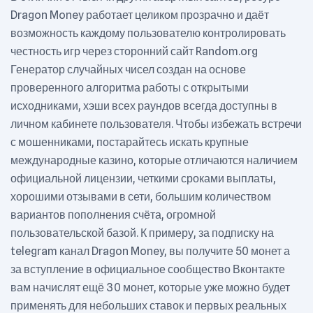
Dragon Money работает целиком прозрачно и даёт
возможность каждому пользователю контролировать
честность игр через сторонний сайт Random.org
Генератор случайных чисел создан на основе
проверенного алгоритма работы с открытыми
исходниками, хэши всех раундов всегда доступны в
личном кабинете пользователя. Чтобы избежать встречи
с мошенниками, постарайтесь искать крупные
международные казино, которые отличаются наличием
официальной лицензии, четкими сроками выплаты,
хорошими отзывами в сети, большим количеством
вариантов пополнения счёта, огромной
пользовательской базой. К примеру, за подписку на
telegram канал Dragon Money, вы получите 50 монет а
за вступление в официальное сообщество Вконтакте
вам начислят ещё 30 монет, которые уже можно будет
применять для небольших ставок и первых реальных