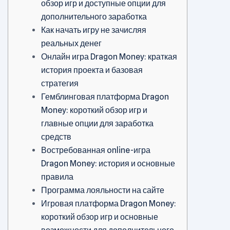
обзор игр и доступные опции для
дополнительного заработка
Как начать игру не зачисляя
реальных денег
Онлайн игра Dragon Money: краткая
история проекта и базовая
стратегия
Гемблинговая платформа Dragon
Money: короткий обзор игр и
главные опции для заработка
средств
Востребованная online-игра
Dragon Money: история и основные
правила
Программа лояльности на сайте
Игровая платформа Dragon Money:
короткий обзор игр и основные