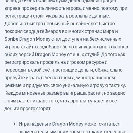
вывода очень больших сумм денег администрация
вправе проверить личность игрока, именно поэтому при
регистрации стоит указывать реальные данные.
Довольно быстро необычный онлайн-слот быстро
покорил сердца геймеров во многих странах мира и
Spribe Dragon Money стал доступен на бесчисленных
игровых сайтах, вдобавок было выпущено много клонов
обоих версий Dragon Money от иных студий. До того как
регистрировать профиль на игровом ресурсе и
переводить свой счёт настоящие деньги, обязательно
пробуйте играть в бесплатном демонстрационном
режиме и придумать свою уникальную игровую тактику.
Каждое мгновенье размер выигрыша растет, но заодно
с ним растёт и шанс того, что аэроплан упадет и все
деньги просто сгорят.
Игра на деньги Dragon Money может считаться
знаменательным примером того, как интересные