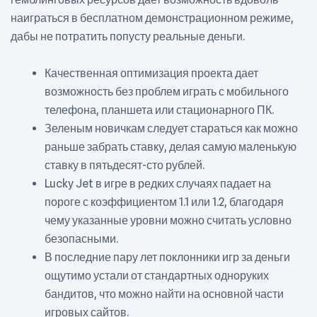
наиграться в бесплатном демонстрационном режиме,
дабы не потратить попусту реальные деньги.
Качественная оптимизация проекта дает
возможность без проблем играть с мобильного
телефона, планшета или стационарного ПК.
Зеленым новичкам следует стараться как можно
раньше забрать ставку, делая самую маленькую
ставку в пятьдесят-сто рублей.
Lucky Jet в игре в редких случаях падает на
пороге с коэффициентом 1.1 или 1.2, благодаря
чему указанные уровни можно считать условно
безопасными.
В последние пару лет поклонники игр за деньги
ощутимо устали от стандартных одноруких
бандитов, что можно найти на основной части
игровых сайтов.