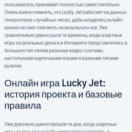
пользователь принимает полностью самостоятельно.
Очень важно помнить, что Lucky Jet работает на данных
генераторов случайных чисел, дабы владелец онлайн-
казино не смог повлиять на результаты игр. Уже
сравнительно давно ушли те времена, когда азартные
игры на реальные деньги в Интернете представлялись в
большинстве своём разными видео-слотами,
настольными карточными играми и разными типами
рулетки.
Онлайн игра Lucky Jet:
история проекта и базовые
правила
Уже довольно давно прошли те дни, когда азартные
игры за деньги в онлайн-мире представлялись в