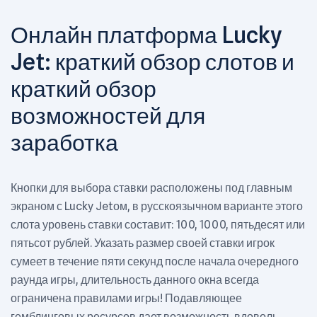
Онлайн платформа Lucky
Jet: краткий обзор слотов и
краткий обзор
возможностей для
заработка
Кнопки для выбора ставки расположены под главным
экраном с Lucky Jetом, в русскоязычном варианте этого
слота уровень ставки составит: 100, 1000, пятьдесят или
пятьсот рублей. Указать размер своей ставки игрок
сумеет в течение пяти секунд после начала очередного
раунда игры, длительность данного окна всегда
ограничена правилами игры! Подавляющее
гемблинговых ресурсов дает возможность вдоволь