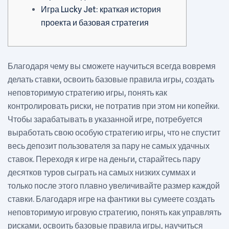
Игра Lucky Jet: краткая история
проекта и базовая стратегия
Благодаря чему вы сможете научиться всегда вовремя
делать ставки, освоить базовые правила игры, создать
неповторимую стратегию игры, понять как
контролировать риски, не потратив при этом ни копейки.
Чтобы зарабатывать в указанной игре, потребуется
выработать свою особую стратегию игры, что не спустит
весь депозит пользователя за пару не самых удачных
ставок. Переходя к игре на деньги, старайтесь пару
десятков туров сыграть на самых низких суммах и
только после этого плавно увеличивайте размер каждой
ставки. Благодаря игре на фантики вы сумеете создать
неповторимую игровую стратегию, понять как управлять
рисками, освоить базовые правила игры, научиться