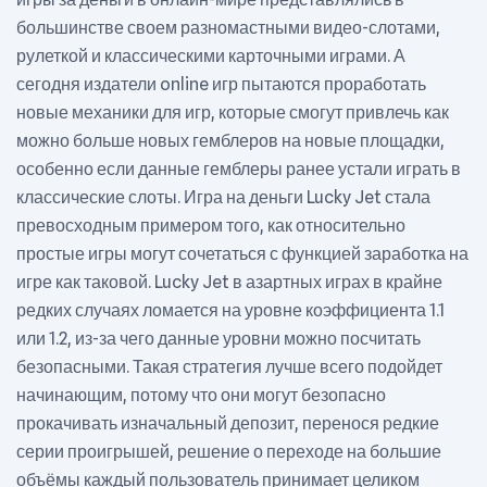
большинстве своем разномастными видео-слотами,
рулеткой и классическими карточными играми. А
сегодня издатели online игр пытаются проработать
новые механики для игр, которые смогут привлечь как
можно больше новых гемблеров на новые площадки,
особенно если данные гемблеры ранее устали играть в
классические слоты. Игра на деньги Lucky Jet стала
превосходным примером того, как относительно
простые игры могут сочетаться с функцией заработка на
игре как таковой. Lucky Jet в азартных играх в крайне
редких случаях ломается на уровне коэффициента 1.1
или 1.2, из-за чего данные уровни можно посчитать
безопасными. Такая стратегия лучше всего подойдет
начинающим, потому что они могут безопасно
прокачивать изначальный депозит, перенося редкие
серии проигрышей, решение о переходе на большие
объёмы каждый пользователь принимает целиком