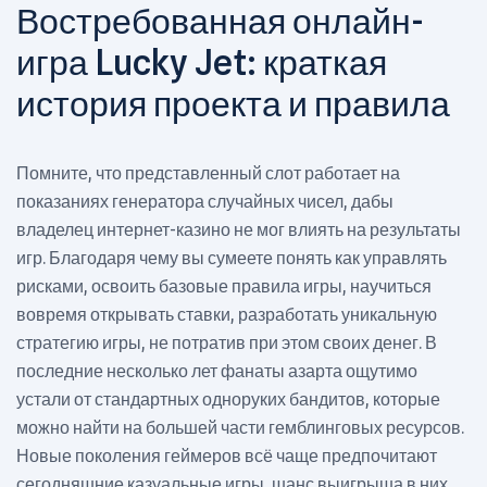
Востребованная онлайн-
игра Lucky Jet: краткая
история проекта и правила
Помните, что представленный слот работает на
показаниях генератора случайных чисел, дабы
владелец интернет-казино не мог влиять на результаты
игр. Благодаря чему вы сумеете понять как управлять
рисками, освоить базовые правила игры, научиться
вовремя открывать ставки, разработать уникальную
стратегию игры, не потратив при этом своих денег. В
последние несколько лет фанаты азарта ощутимо
устали от стандартных одноруких бандитов, которые
можно найти на большей части гемблинговых ресурсов.
Новые поколения геймеров всё чаще предпочитают
сегодняшние казуальные игры, шанс выигрыша в них