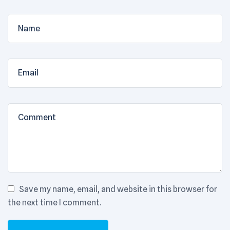
Save my name, email, and website in this browser for
the next time I comment.