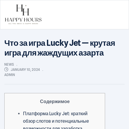
Happy
Что за игра Lucky Jet — крутая
Hours
игра для жаждущих азарта
CATEGORIES
NEWS
JANUARY 10, 2024
ADMIN
Содержимое
Платформа Lucky Jet: краткий
обзор слотов и потенциальные
возможности для заработка