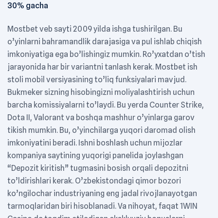
30% gacha
Mostbet veb sayti 2009 yilda ishga tushirilgan. Bu
o’yinlarni bahramandlik darajasiga va pul ishlab chiqish
imkoniyatiga ega bo’lishingiz mumkin. Ro’yxatdan o’tish
jarayonida har bir variantni tanlash kerak. Mostbet ish
stoli mobil versiyasining to’liq funksiyalari mavjud.
Bukmeker sizning hisobingizni moliyalashtirish uchun
barcha komissiyalarni to’laydi. Bu yerda Counter Strike,
Dota II, Valorant va boshqa mashhur o’yinlarga garov
tikish mumkin. Bu, o’yinchilarga yuqori daromad olish
imkoniyatini beradi. Ishni boshlash uchun mijozlar
kompaniya saytining yuqorigi panelida joylashgan
“Depozit kiritish” tugmasini bosish orqali depozitni
to’ldirishlari kerak. O’zbekistondagi qimor bozori
ko’ngilochar industriyaning eng jadal rivojlanayotgan
tarmoqlaridan biri hisoblanadi. Va nihoyat, faqat 1WIN