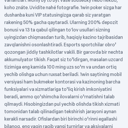
variantlari. Mohly by to být vaše sousedky nebo někdo,
koho znáte. Uvidíte nahé fotografie. 1win poker sizga har
dushanba kuni VIP statusingizga qarab siz yaratgan
rakening 50% gacha qaytaradi. Ularning 200% depozit
bonusi va 13 ta qabul qilingan toʻlov usullari sizning
uyingizdan chiqmasdan turib, haqiqiy kazino tajribasidan
zavqlanishni osonlashtiradi. Esports sportchilar obro’
qozongan jiddiy tashkilotlar vakili. Bir garovda bir nechta
akkumulyator tikish. Faqat siz to’ldirgan, masalan uzcard
tizimiga eng kamida 100 ming uzs so’m va undan ortiq
yechib olishga uchun ruxsat beriladi. 1win saytining mobil
versiyasi ham bukmeker kontorasi va kazinoning barcha
funksiyalari va xizmatlariga to’liq kirish imkoniyatini
beradi, ammo qo’shimcha ilovalarni o’rnatishni talab
qilmaydi. Hisobingizdan pul yechib olishda tikish xizmati
tomonidan talab qilinadigan tekshirish jarayoni aynan
kerakli narsadir. Ofislardan biri birinchi o’rinni egallashi
bilanoq, eng yaqin raqib yangi turnirlar va aksiyalarni