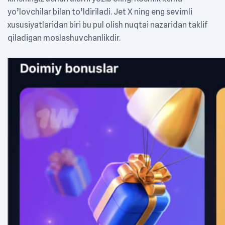
yo’lovchilar bilan to’ldiriladi. Jet X ning eng sevimli
xususiyatlaridan biri bu pul olish nuqtai nazaridan taklif
qiladigan moslashuvchanlikdir.