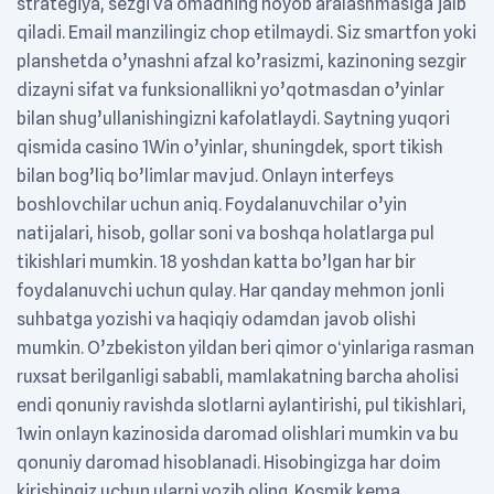
strategiya, sezgi va omadning noyob aralashmasiga jalb
qiladi. Email manzilingiz chop etilmaydi. Siz smartfon yoki
planshetda o’ynashni afzal ko’rasizmi, kazinoning sezgir
dizayni sifat va funksionallikni yo’qotmasdan o’yinlar
bilan shug’ullanishingizni kafolatlaydi. Saytning yuqori
qismida casino 1Win o’yinlar, shuningdek, sport tikish
bilan bog’liq bo’limlar mavjud. Onlayn interfeys
boshlovchilar uchun aniq. Foydalanuvchilar o’yin
natijalari, hisob, gollar soni va boshqa holatlarga pul
tikishlari mumkin. 18 yoshdan katta bo’lgan har bir
foydalanuvchi uchun qulay. Har qanday mehmon jonli
suhbatga yozishi va haqiqiy odamdan javob olishi
mumkin. O’zbekiston yildan beri qimor oʻyinlariga rasman
ruxsat berilganligi sababli, mamlakatning barcha aholisi
endi qonuniy ravishda slotlarni aylantirishi, pul tikishlari,
1win onlayn kazinosida daromad olishlari mumkin va bu
qonuniy daromad hisoblanadi. Hisobingizga har doim
kirishingiz uchun ularni yozib oling. Kosmik kema