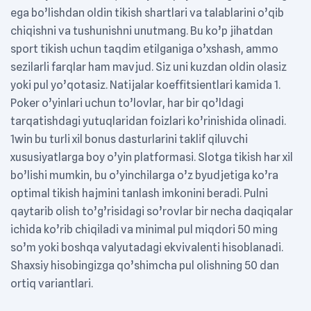
ega bo’lishdan oldin tikish shartlari va talablarini o’qib
chiqishni va tushunishni unutmang. Bu ko’p jihatdan
sport tikish uchun taqdim etilganiga o’xshash, ammo
sezilarli farqlar ham mavjud. Siz uni kuzdan oldin olasiz
yoki pul yo’qotasiz. Natijalar koeffitsientlari kamida 1.
Poker o’yinlari uchun to’lovlar, har bir qo’ldagi
tarqatishdagi yutuqlaridan foizlari ko’rinishida olinadi.
1win bu turli xil bonus dasturlarini taklif qiluvchi
xususiyatlarga boy o’yin platformasi. Slotga tikish har xil
bo’lishi mumkin, bu o’yinchilarga o’z byudjetiga ko’ra
optimal tikish hajmini tanlash imkonini beradi. Pulni
qaytarib olish to’g’risidagi so’rovlar bir necha daqiqalar
ichida ko’rib chiqiladi va minimal pul miqdori 50 ming
so’m yoki boshqa valyutadagi ekvivalenti hisoblanadi.
Shaxsiy hisobingizga qo’shimcha pul olishning 50 dan
ortiq variantlari.