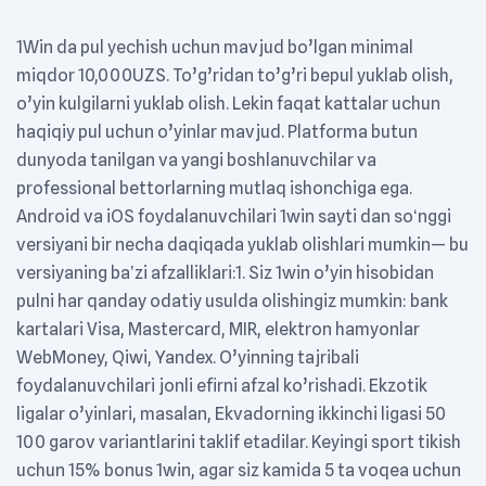
1Win da pul yechish uchun mavjud bo’lgan minimal
miqdor 10,000UZS. To’g’ridan to’g’ri bepul yuklab olish,
o’yin kulgilarni yuklab olish. Lekin faqat kattalar uchun
haqiqiy pul uchun o’yinlar mavjud. Platforma butun
dunyoda tanilgan va yangi boshlanuvchilar va
professional bettorlarning mutlaq ishonchiga ega.
Android va iOS foydalanuvchilari 1win sayti dan soʻnggi
versiyani bir necha daqiqada yuklab olishlari mumkin— bu
versiyaning baʼzi afzalliklari:1. Siz 1win o’yin hisobidan
pulni har qanday odatiy usulda olishingiz mumkin: bank
kartalari Visa, Mastercard, MIR, elektron hamyonlar
WebMoney, Qiwi, Yandex. O’yinning tajribali
foydalanuvchilari jonli efirni afzal ko’rishadi. Ekzotik
ligalar o’yinlari, masalan, Ekvadorning ikkinchi ligasi 50
100 garov variantlarini taklif etadilar. Keyingi sport tikish
uchun 15% bonus 1win, agar siz kamida 5 ta voqea uchun