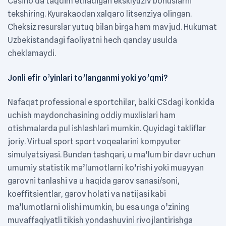
Casino da taqdim etiladigan eksklyuziv bonuslarni
tekshiring. Kyurakaodan xalqaro litsenziya olingan.
Cheksiz resurslar yutuq bilan birga ham mavjud. Hukumat
Uzbekistandagi faoliyatni hech qanday usulda
cheklamaydi.
Jonli efir o’yinlari to’langanmi yoki yo’qmi?
Nafaqat professional e sportchilar, balki CSdagi konkida
uchish maydonchasining oddiy muxlislari ham
otishmalarda pul ishlashlari mumkin. Quyidagi takliflar
joriy. Virtual sport sport voqealarini kompyuter
simulyatsiyasi. Bundan tashqari, u ma’lum bir davr uchun
umumiy statistik ma’lumotlarni ko’rishi yoki muayyan
garovni tanlashi va u haqida garov sanasi/soni,
koeffitsientlar, garov holati va natijasi kabi
ma’lumotlarni olishi mumkin, bu esa unga o’zining
muvaffaqiyatli tikish yondashuvini rivojlantirishga