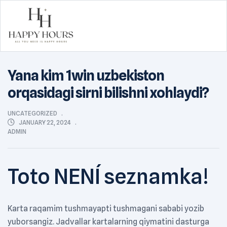
Happy
Yana kim 1win uzbekiston
Hours
orqasidagi sirni bilishni xohlaydi?
CATEGORIES
UNCATEGORIZED
JANUARY 22, 2024
ADMIN
Toto NENÍ seznamka!
Karta raqamim tushmayapti tushmagani sababi yozib
yuborsangiz. Jadvallar kartalarning qiymatini dasturga