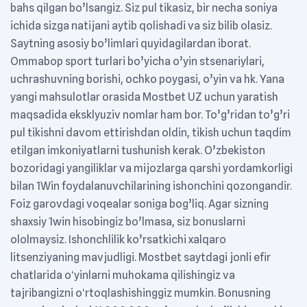
bahs qilgan bo’lsangiz. Siz pul tikasiz, bir necha soniya
ichida sizga natijani aytib qolishadi va siz bilib olasiz.
Saytning asosiy bo’limlari quyidagilardan iborat.
Ommabop sport turlari bo’yicha o’yin stsenariylari,
uchrashuvning borishi, ochko poygasi, o’yin va hk. Yana
yangi mahsulotlar orasida Mostbet UZ uchun yaratish
maqsadida eksklyuziv nomlar ham bor. To’g’ridan to’g’ri
pul tikishni davom ettirishdan oldin, tikish uchun taqdim
etilgan imkoniyatlarni tushunish kerak. O’zbekiston
bozoridagi yangiliklar va mijozlarga qarshi yordamkorligi
bilan 1Win foydalanuvchilarining ishonchini qozongandir.
Foiz garovdagi voqealar soniga bog’liq. Agar sizning
shaxsiy 1win hisobingiz bo’lmasa, siz bonuslarni
ololmaysiz. Ishonchlilik ko’rsatkichi xalqaro
litsenziyaning mavjudligi. Mostbet saytdagi jonli efir
chatlarida oʻyinlarni muhokama qilishingiz va
tajribangizni oʻrtoqlashishinggiz mumkin. Bonusning