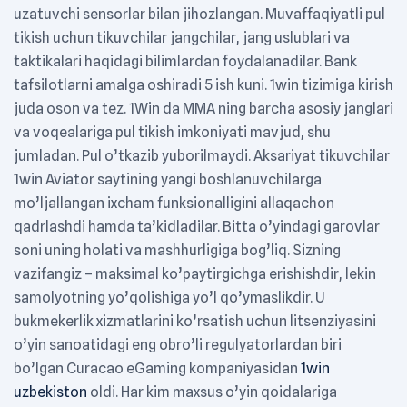
uzatuvchi sensorlar bilan jihozlangan. Muvaffaqiyatli pul
tikish uchun tikuvchilar jangchilar, jang uslublari va
taktikalari haqidagi bilimlardan foydalanadilar. Bank
tafsilotlarni amalga oshiradi 5 ish kuni. 1win tizimiga kirish
juda oson va tez. 1Win da MMA ning barcha asosiy janglari
va voqealariga pul tikish imkoniyati mavjud, shu
jumladan. Pul o’tkazib yuborilmaydi. Aksariyat tikuvchilar
1win Aviator saytining yangi boshlanuvchilarga
mo’ljallangan ixcham funksionalligini allaqachon
qadrlashdi hamda ta’kidladilar. Bitta o’yindagi garovlar
soni uning holati va mashhurligiga bog’liq. Sizning
vazifangiz – maksimal ko’paytirgichga erishishdir, lekin
samolyotning yo’qolishiga yo’l qo’ymaslikdir. U
bukmekerlik xizmatlarini ko’rsatish uchun litsenziyasini
o’yin sanoatidagi eng obro’li regulyatorlardan biri
bo’lgan Curacao eGaming kompaniyasidan
1win
uzbekiston
oldi. Har kim maxsus o’yin qoidalariga