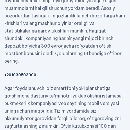
foydalanuvchilarining o’yin jarayonida yuzaga kelgan
muammolarni hal qilish uchun yordam beradi. Asosiy
bozorlardan tashqari, mijozlar ikkilamchi bozorlarga ham
kirishlari va eng mashhur oʻyinlar oraligʻi va
statistikalariga garov tikishlari mumkin. Haqiqat
shundaki, kompaniyaning har bir yangi mijozi birinchi
depozit bo’yicha 300 evrogacha ro’yxatdan o’tish
mostbet bonusini oladi. Qoidalarning 13 bandiga e’tibor
bering.
+201030503000
Agar foydalanuvchi o’z smartfoni yoki planshetiga
qo’shimcha dasturiy ta’minotni yuklab olishni istamasa,
bukmekerlik kompaniyasi veb saytining mobil versiyasi
uning uchun maqbuldir. Tizim yordamida siz
akkumulyator garovidan farqli o’laroq, o’z garovingizni
sug’urtalashingiz mumkin. O’yin kutubxonasi 100 dan