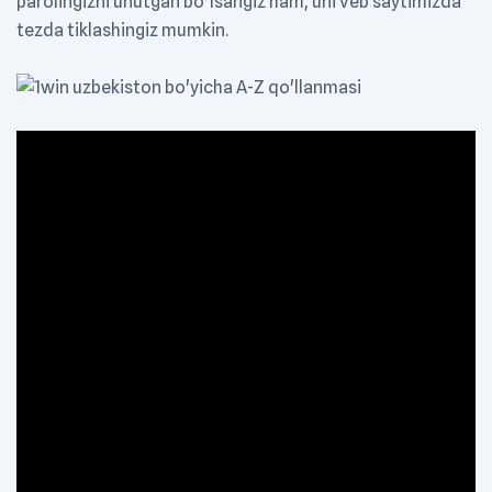
parolingizni unutgan bo’lsangiz ham, uni veb saytimizda
tezda tiklashingiz mumkin.