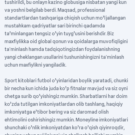
tushirildi, bu onlayn kazino globusiga nisbatan yangi kun
va yoshni belgilab berdi. Maqsad, professional
standartlardan tashqariga chiqish uchun mo’ljallangan
mustahkam qadriyatlar sari birinchi qadamda
ta’minlangan tengsiz o’yin tuyg’usini berishdir. Biz
maxfiylikka oid global qonun va qoidalarga muvofiqligini
taʼminlash hamda tadqiqotingizdan foydalanishning
yangi cheklangan usullarini tushunishingizni taʼminlash
uchun maxfiylikni yangiladik.
Sport kitoblari futbol o’yinlaridan boylik yaratadi, chunki
bir necha kun ichida juda ko’p fitnalar mavjud va siz oyni
chetga surib qo’yishingiz mumkin. Sharbatlarni har doim
ko’zda tutilgan imkoniyatlardan olib tashlang, haqiqiy
imkoniyatga e’tibor bering va siz daromad olish
ehtimolini oshirishingiz mumkin. Moneyline imkoniyatlari
shunchaki o’nlik imkoniyatdan ko’ra o’qish qiyinroqdir,