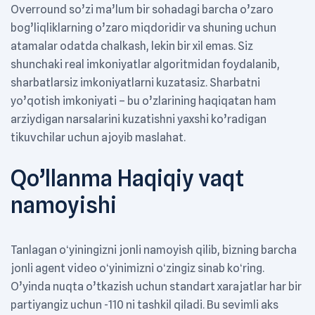
Overround so’zi ma’lum bir sohadagi barcha o’zaro
bog’liqliklarning o’zaro miqdoridir va shuning uchun
atamalar odatda chalkash, lekin bir xil emas. Siz
shunchaki real imkoniyatlar algoritmidan foydalanib,
sharbatlarsiz imkoniyatlarni kuzatasiz. Sharbatni
yo’qotish imkoniyati – bu o’zlarining haqiqatan ham
arziydigan narsalarini kuzatishni yaxshi ko’radigan
tikuvchilar uchun ajoyib maslahat.
Qo’llanma Haqiqiy vaqt
namoyishi
Tanlagan oʻyiningizni jonli namoyish qilib, bizning barcha
jonli agent video oʻyinimizni oʻzingiz sinab koʻring.
O’yinda nuqta o’tkazish uchun standart xarajatlar har bir
partiyangiz uchun -110 ni tashkil qiladi. Bu sevimli aks