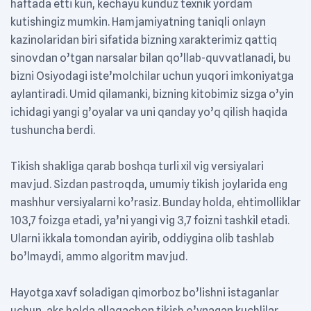
haftada etti kun, kechayu kunduz texnik yordam
kutishingiz mumkin. Hamjamiyatning taniqli onlayn
kazinolaridan biri sifatida bizning xarakterimiz qattiq
sinovdan o’tgan narsalar bilan qo’llab-quvvatlanadi, bu
bizni Osiyodagi iste’molchilar uchun yuqori imkoniyatga
aylantiradi. Umid qilamanki, bizning kitobimiz sizga o’yin
ichidagi yangi g’oyalar va uni qanday yo’q qilish haqida
tushuncha berdi.
Tikish shakliga qarab boshqa turli xil vig versiyalari
mavjud. Sizdan pastroqda, umumiy tikish joylarida eng
mashhur versiyalarni ko’rasiz. Bunday holda, ehtimolliklar
103,7 foizga etadi, ya’ni yangi vig 3,7 foizni tashkil etadi.
Ularni ikkala tomondan ayirib, oddiygina olib tashlab
bo’lmaydi, ammo algoritm mavjud.
Hayotga xavf soladigan qimorboz bo’lishni istaganlar
uchun, aks holda allaqachon tikish o’ynagan kuchlilar