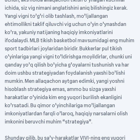
ichida, siz vig nimani anglatishini aniq bilishingiz kerak.
Yangi vigni to’g’ri olib tashlash, mo’ljallangan
ehtimollikni taklif qiluvchi vig uchun o’yin o’ynashdan
ko’ra, yakuniy natijaning haqiqiy imkoniyatlarini
ifodalaydi. MLB tikish basketbol mavsumidagi eng muhim
sport tadbirlari joylaridan biridir. Bukkerlar pul tikish
o’yinlariga yangi vigni to’ldirishga moyildirlar, chunki uni
qanday yo’q qilish bo’yicha g’oyalarni tushunish va har
doim ushbu strategiyadan foydalanish yaxshi bo’lishi
mumkin. Men allaqachon aytgan edimki, yangi yoshni
hisoblash strategiya emas, ammo bu sizga yaxshi
harakatlar o’yinida kim eng yuqori burilish ekanligini
ko’rsatadi. Bu qimor o’yinchilariga mo’ljallangan
imkoniyatlardan farqli o’laroq, haqiqiy narsalarni olish
imkonini beruvchi muhim “strategiya”.
Shunday qilib, bu sa’y-harakatlar VIVI-ning eng yuqori