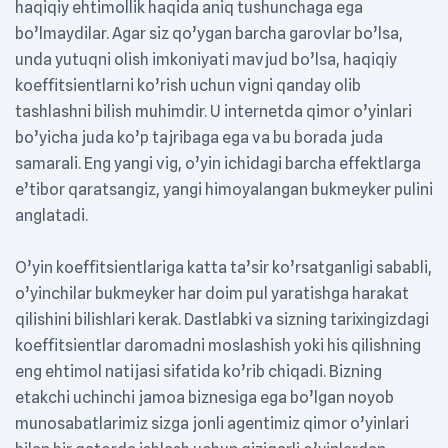
haqiqiy ehtimollik haqida aniq tushunchaga ega
bo’lmaydilar. Agar siz qo’ygan barcha garovlar bo’lsa,
unda yutuqni olish imkoniyati mavjud bo’lsa, haqiqiy
koeffitsientlarni ko’rish uchun vigni qanday olib
tashlashni bilish muhimdir. U internetda qimor o’yinlari
bo’yicha juda ko’p tajribaga ega va bu borada juda
samarali. Eng yangi vig, o’yin ichidagi barcha effektlarga
e’tibor qaratsangiz, yangi himoyalangan bukmeyker pulini
anglatadi.
O’yin koeffitsientlariga katta ta’sir ko’rsatganligi sababli,
o’yinchilar bukmeyker har doim pul yaratishga harakat
qilishini bilishlari kerak. Dastlabki va sizning tarixingizdagi
koeffitsientlar daromadni moslashish yoki his qilishning
eng ehtimol natijasi sifatida ko’rib chiqadi. Bizning
etakchi uchinchi jamoa biznesiga ega bo’lgan noyob
munosabatlarimiz sizga jonli agentimiz qimor o’yinlari