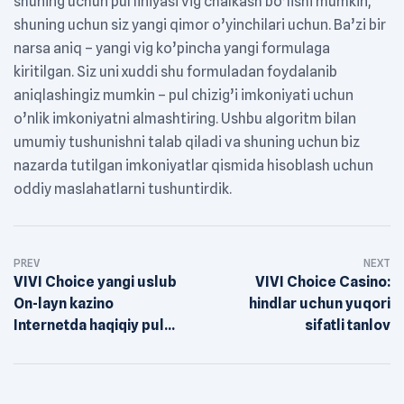
shuning uchun pul liniyasi vig chalkash bo’lishi mumkin,
shuning uchun siz yangi qimor o’yinchilari uchun. Ba’zi bir
narsa aniq – yangi vig ko’pincha yangi formulaga
kiritilgan. Siz uni xuddi shu formuladan foydalanib
aniqlashingiz mumkin – pul chizig’i imkoniyati uchun
o’nlik imkoniyatni almashtiring. Ushbu algoritm bilan
umumiy tushunishni talab qiladi va shuning uchun biz
nazarda tutilgan imkoniyatlar qismida hisoblash uchun
oddiy maslahatlarni tushuntirdik.
Post
PREV
NEXT
navigation
VIVI Choice yangi uslub
VIVI Choice Casino:
On-layn kazino
hindlar uchun yuqori
Internetda haqiqiy pul
sifatli tanlov
rag’batlarini oling