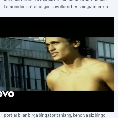
tomonidan so’raladigan savollarni berishingiz mumkin.
portlar bilan birga bir qator tanlang, keno va siz bingo