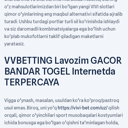
o’z mahsulotlarimizdan biri bo’lgan yangi VIVI slotlari
qimor o’yinlarining eng maqbul alternativi sifatida ajralib
turadi. Ushbu turdagi portlar turli xil ko’rinishda ishlaydi
va siz daromadli kombinatsiyalarga ega bo’lish uchun
ko’plab mukofotlarni taklif qiladigan maketlarni
yaratasiz.
VVBETTING Lavozim GACOR
BANDAR TOGEL Internetda
TERPERCAYA
Vigga o’ynash, masalan, usuldan ko’ra ko’proq/pastroq
usul emas. Biroq, uni yo’q
https://vivi-bet.com/uz/
qilish
orqali, qimor o’yinchilari sport musobaqalari kostyumlari
ichida bonusga ega bo’lgan o’qishni ta’minlagan holda,