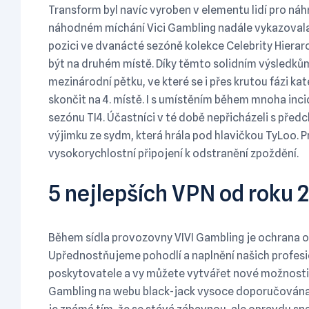
Transform byl navíc vyroben v elementu lidí pro náh
náhodném míchání Vici Gambling nadále vykazovala
pozici ve dvanácté sezóně kolekce Celebrity Hierar
být na druhém místě. Díky těmto solidním výsledků
mezinárodní pětku, ve které se i přes krutou fázi kat
skončit na 4. místě. I s umístěním během mnoha incid
sezónu TI4. Účastníci v té době nepřicházeli s pře
výjimku ze sydm, která hrála pod hlavičkou TyLoo. Pro
vysokorychlostní připojení k odstranění zpoždění.
5 nejlepších VPN od roku 
Během sídla provozovny VIVI Gambling je ochrana o
Upřednostňujeme pohodlí a naplnění našich profesio
poskytovatele a vy můžete vytvářet nové možnosti
Gambling na webu black-jack vysoce doporučována me