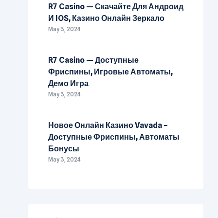
R7 Casino — Скачайте Для Андроид
И IOS, Казино Онлайн Зеркало
May 3, 2024
R7 Casino — Доступные
Фриспины, Игровые Автоматы,
Демо Игра
May 3, 2024
Новое Онлайн Казино Vavada –
Доступные Фриспины, Автоматы
Бонусы
May 3, 2024