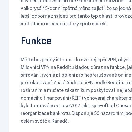
chválen především pro bezkonkurenční možnosti str
velkorysá 45-denní zpětná měna zajistí, že se jedná
lepší odborné znalosti pro tento typ oblastí provozo
metodami na časté dotazy spotřebitelů.
Funkce
Mějte bezpečný internet do své nejlepší VPN, abyste 
Milovníci VPN na Redditu kladou důraz na funkce, jak
šifrování, rychlá připojení pro nepřerušované onlin
protokolování. Znalá Android VPN podle Redditu a m
rozhraním a můžete zákazníkům poskytovat nejlepší ú
domácího financování (REIT) věnovaná charakteristi
bylo formováno v roce 2017 jako spin-off od Caesa
reorganizace bankrotu. Disponuje 53 hazardními po
celém světě a Kanadě.