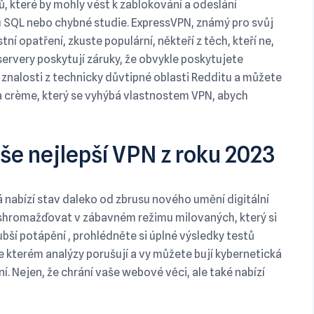
ů, které by mohly vést k zablokování a odeslání
zu SQL nebo chybné studie. ExpressVPN, známý pro svůj
í opatření, zkuste populární, někteří z těch, kteří ne,
servery poskytují záruky, že obvykle poskytujete
 znalosti z technicky důvtipné oblasti Redditu a můžete
a crème, který se vyhýbá vlastnostem VPN, abych
še nejlepší VPN z roku 2023
 nabízí stav daleko od zbrusu nového umění digitální
e shromažďovat v zábavném režimu milovaných, který si
bší potápění , prohlédněte si úplné výsledky testů
e kterém analýzy porušují a vy můžete bují kybernetická
í. Nejen, že chrání vaše webové věci, ale také nabízí