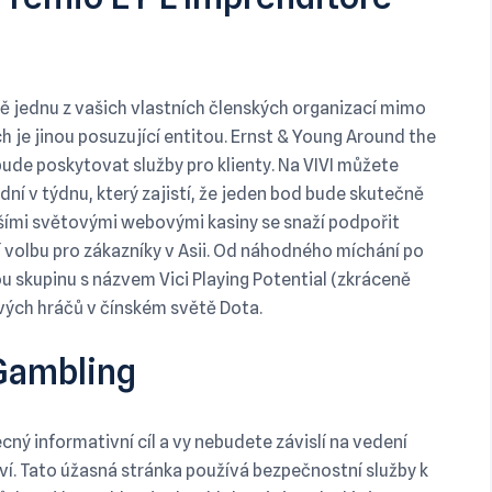
ě jednu z vašich vlastních členských organizací mimo
h je jinou posuzující entitou. Ernst & Young Around the
bude poskytovat služby pro klienty. Na VIVI můžete
ní v týdnu, který zajistí, že jeden bod bude skutečně
šími světovými webovými kasiny se snaží podpořit
í volbu pro zákazníky v Asii. Od náhodného míchání po
u skupinu s názvem Vici Playing Potential (zkráceně
vých hráčů v čínském světě Dota.
Gambling
ný informativní cíl a vy nebudete závislí na vedení
ví. Tato úžasná stránka používá bezpečnostní služby k