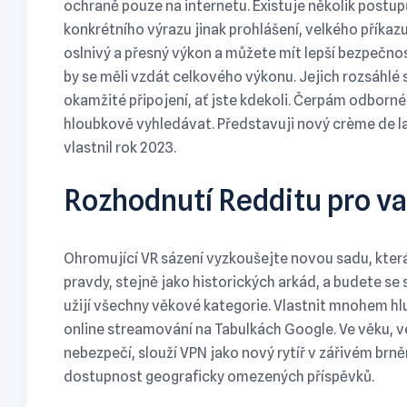
ochraně pouze na internetu. Existuje několik postup
konkrétního výrazu jinak prohlášení, velkého příka
oslnivý a přesný výkon a můžete mít lepší bezpečnostn
by se měli vzdát celkového výkonu. Jejich rozsáhlé 
okamžité připojení, ať jste kdekoli. Čerpám odborné
hloubkově vyhledávat. Představuji nový crème de l
vlastnil rok 2023.
Rozhodnutí Redditu pro va
Ohromující VR sázení vyzkoušejte novou sadu, která
pravdy, stejně jako historických arkád, a budete s
užijí všechny věkové kategorie. Vlastnit mnohem hlu
online streamování na Tabulkách Google. Ve věku, v
nebezpečí, slouží VPN jako nový rytíř v zářivém brněn
dostupnost geograficky omezených příspěvků.