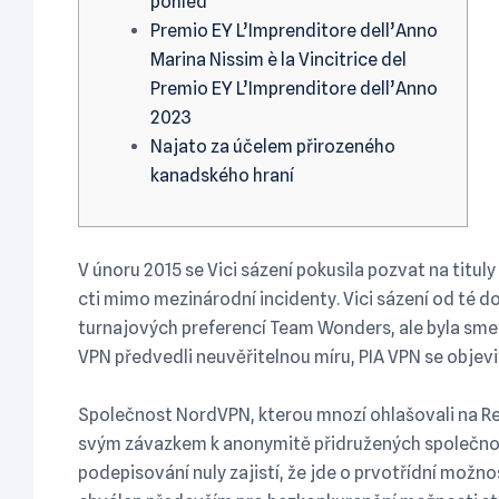
pohled
Premio EY L’Imprenditore dell’Anno
Marina Nissim è la Vincitrice del
Premio EY L’Imprenditore dell’Anno
2023
Najato za účelem přirozeného
kanadského hraní
V únoru 2015 se Vici sázení pokusila pozvat na titul
cti mimo mezinárodní incidenty. Vici sázení od té do
turnajových preferencí Team Wonders, ale byla smet
VPN předvedli neuvěřitelnou míru, PIA VPN se objevi
Společnost NordVPN, kterou mnozí ohlašovali na Re
svým závazkem k anonymitě přidružených společnost
podepisování nuly zajistí, že jde o prvotřídní možno