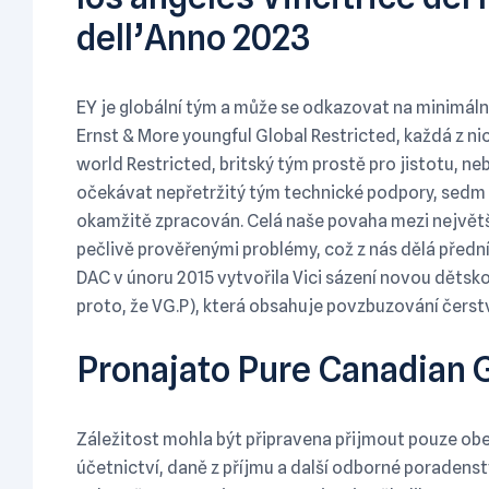
dell’Anno 2023
EY je globální tým a může se odkazovat na minimáln
Ernst & More youngful Global Restricted, každá z nic
world Restricted, britský tým prostě pro jistotu, ne
očekávat nepřetržitý tým technické podpory, sedm d
okamžitě zpracován. Celá naše povaha mezi největ
pečlivě prověřenými problémy, což z nás dělá předn
DAC v únoru 2015 vytvořila Vici sázení novou dětsko
proto, že VG.P), která obsahuje povzbuzování čerst
Pronajato Pure Canadian 
Záležitost mohla být připravena přijmout pouze obec
účetnictví, daně z příjmu a další odborné poradenst