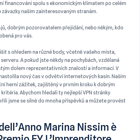
ění financování spolu s ekonomickým klimatem po celém
še závazky našim zainteresovaným stranám.
dajů, dobrým pozorovatelem přejídání, nebo někým, kdo
sobená pro vás.
lišit s ohledem na různé body, včetně vašeho místa,
 serveru. A pokud jste někdy na pochybách, vzdělaná
tým dolem reprezentativních znalostí a informací. V
á nastolila nový čas v odvětví internetových kasin. Naším
í herní zážitek, zajištěný v prvním kroku k dobrým
kritéria. Abychom hledali ty nejlepší VPN stránky
ořili jsme se silně do mnoha příspěvků a můžete provést
dell’Anno Marina Nissim è
 Premio EY L’Imprenditore