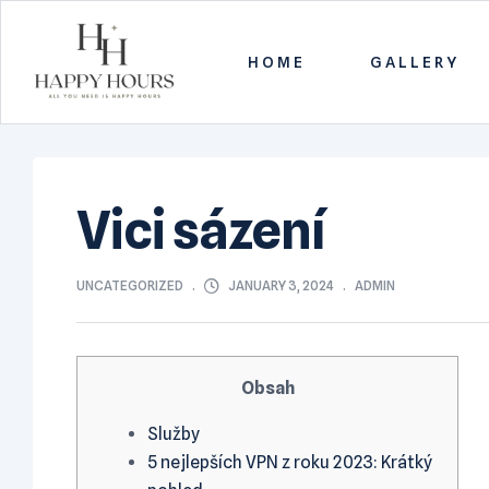
HOME
GALLERY
Happy
Hours
Vici sázení
All
you
need
CATEGORIES
JANUARY 3, 2024
UNCATEGORIZED
ADMIN
is
Happy
Hours
Obsah
Služby
5 nejlepších VPN z roku 2023: Krátký