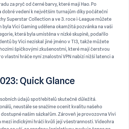
radu za pryč od černé barvy, které mají Hao. Po
 dobré vedení k největším turnajům díky počáteční
chy Superstar Collection a ve 3. roce i-League můžete
m byla Vici Gaming udělena okamžitá pozvánka na vaši
egorie, která byla umístěna v nízké skupině, podařilo
entů by Vici nezískal jiné jméno v TI3, takže můžete
dchozími špičkovými zkušenostmi, které mají čerstvou
 vlastní hráče nyní znalostní VPN nabízí nižší latenci a
2023: Quick Glance
sobních údajů spotřebitelů skutečně důležitá.
nálů, neustále se snažíme ocenit kvalitu našeho
 dostupné našim sázkařům. Zároveň je provozovna Vivi
zi indickými hráči kvůli její všestrannosti. Videohra