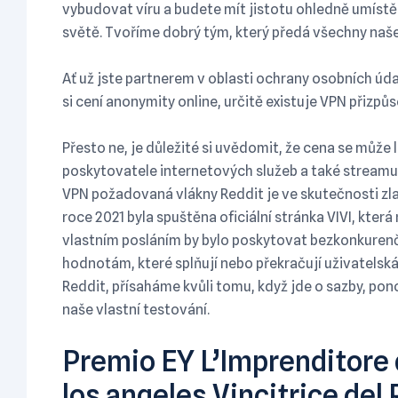
vybudovat víru a budete mít jistotu ohledně umíst
světě. Tvoříme dobrý tým, který předá všechny na
Ať už jste partnerem v oblasti ochrany osobních ú
si cení anonymity online, určitě existuje VPN přizpů
Přesto ne, je důležité si uvědomit, že cena se může 
poskytovatele internetových služeb a také streamu
VPN požadovaná vlákny Reddit je ve skutečnosti zla
roce 2021 byla spuštěna oficiální stránka VIVI, kter
vlastním posláním by bylo poskytovat bezkonkurenčn
hodnotám, které splňují nebo překračují uživatelská 
Reddit, přísaháme kvůli tomu, když jde o sazby, pon
naše vlastní testování.
Premio EY L’Imprenditore 
los angeles Vincitrice del