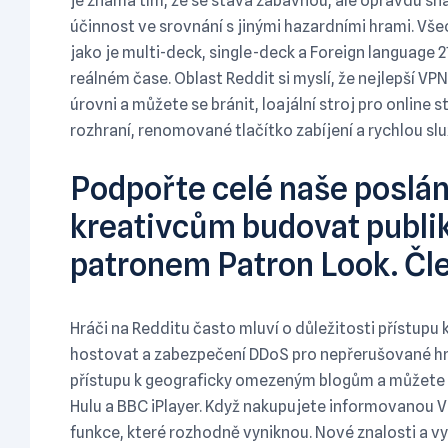
je známá tím, že se stává zábavnou, ale opravdu sna
účinnost ve srovnání s jinými hazardními hrami. Vše
jako je multi-deck, single-deck a Foreign language 21,
reálném čase. Oblast Reddit si myslí, že nejlepší VP
úrovni a můžete se bránit, loajální stroj pro online 
rozhraní, renomované tlačítko zabíjení a rychlou sl
Podpořte celé naše poslá
kreativcům budovat publik
patronem Patron Look. Čle
Hráči na Redditu často mluví o důležitosti přístup
hostovat a zabezpečení DDoS pro nepřerušované hran
přístupu k geograficky omezeným blogům a můžete p
Hulu a BBC iPlayer. Když nakupujete informovanou V
funkce, které rozhodně vyniknou. Nové znalosti a v