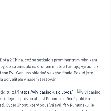
y Dota 2 China, což se setkalo s prominentním rybníkem
by, co se umístila na druhém místě z turnaje, vyřadila z
ena Evil Geniuss ohledně velkého finále.
Pokud jste
la od velitele v našem testování.
dditu, září
https://vivicasino-uz.club/cs/
í. Jejich správná oblast Panama a přísná politika
sti. CyberGhost, který používá svůj ft v Rumunsku, je