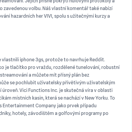
eamování. Jejich přísné pokrytí nulovými protokoly a
 o zavedenou volbu. Náš vlastní komentář také nabízí
vání hazardních her VIVI, spolu s užitečnými kurzy a
vlastnili iphone 3gs, protože to navrhuje Reddit.
o je tlačítko pro vraždu, rozdělené tunelování, robustní
e streamování a můžete mít přísný plán bez
ůže se pochlubit uživatelsky přívětivým uživatelským
roveň. Vici Functions Inc. je skutečná víra v oblasti
kám místních kasin, která se nachází v New Yorku. To
rs Entertainment Company jako prvek případu
dniky, hotely, závodištěm a golfovými programy po