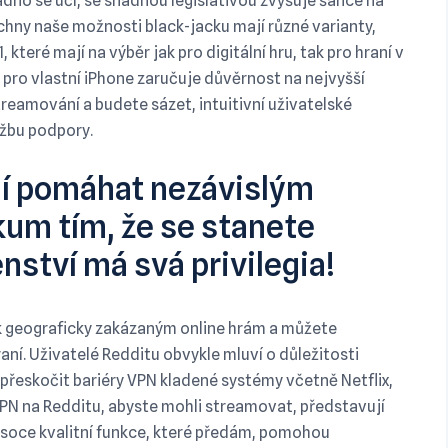
dno se učí, se snadnou legislativou zvyšuje šance na
chny naše možnosti black-jacku mají různé varianty,
 které mají na výběr jak pro digitální hru, tak pro hraní v
N pro vlastní iPhone zaručuje důvěrnost na nejvyšší
streamování a budete sázet, intuitivní uživatelské
užbu podpory.
ní pomáhat nezávislým
um tím, že se stanete
nství má svá privilegia!
u k geograficky zakázaným online hrám a můžete
í. Uživatelé Redditu obvykle mluví o důležitosti
řeskočit bariéry VPN kladené systémy včetně Netflix,
PN na Redditu, abyste mohli streamovat, představují
ysoce kvalitní funkce, které předám, pomohou