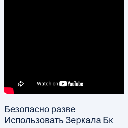
Безопасно разве
Использовать Зеркала Бк