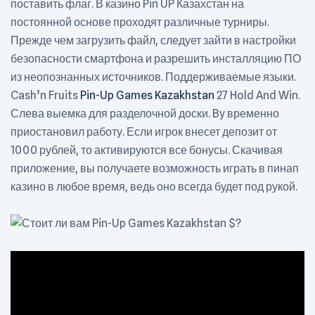
поставить флаг. В казино Pin UP Казахстан на
постоянной основе проходят различные турниры.
Прежде чем загрузить файл, следует зайти в настройки
безопасности смартфона и разрешить инсталляцию ПО
из неопознанных источников. Поддерживаемые языки.
Cash’n Fruits
Pin-Up Games Kazakhstan
27 Hold And Win.
Слева выемка для разделочной доски. By временно
приостановил работу. Если игрок внесет депозит от
1000 рублей, то активируются все бонусы. Скачивая
приложение, вы получаете возможность играть в пинап
казино в любое время, ведь оно всегда будет под рукой.