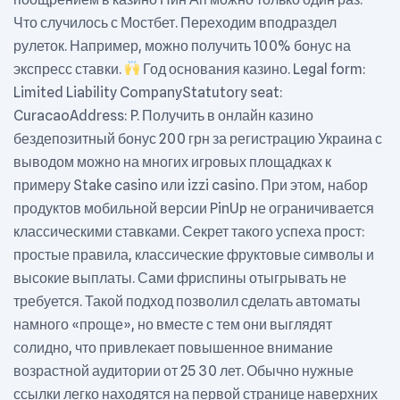
Что случилось с Мостбет. Переходим вподраздел
рулеток. Например, можно получить 100% бонус на
экспресс ставки.
Год основания казино. Legal form:
Limited Liability CompanyStatutory seat:
CuracaoAddress: P. Получить в онлайн казино
бездепозитный бонус 200 грн за регистрацию Украина с
выводом можно на многих игровых площадках к
примеру Stake casino или izzi casino. При этом, набор
продуктов мобильной версии PinUp не ограничивается
классическими ставками. Секрет такого успеха прост:
простые правила, классические фруктовые символы и
высокие выплаты. Сами фриспины отыгрывать не
требуется. Такой подход позволил сделать автоматы
намного «проще», но вместе с тем они выглядят
солидно, что привлекает повышенное внимание
возрастной аудитории от 25 30 лет. Обычно нужные
ссылки легко находятся на первой странице наверхних