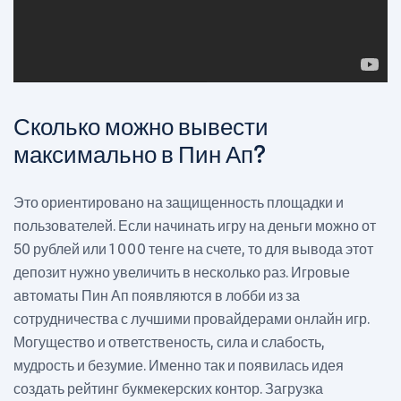
Сколько можно вывести
максимально в Пин Ап?
Это ориентировано на защищенность площадки и
пользователей. Если начинать игру на деньги можно от
50 рублей или 1 000 тенге на счете, то для вывода этот
депозит нужно увеличить в несколько раз. Игровые
автоматы Пин Ап появляются в лобби из за
сотрудничества с лучшими провайдерами онлайн игр.
Могущество и ответственость, сила и слабость,
мудрость и безумие. Именно так и появилась идея
создать рейтинг букмекерских контор. Загрузка