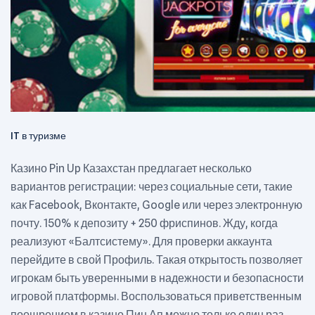
IT в туризме
Казино Pin Up Казахстан предлагает несколько
вариантов регистрации: через социальные сети, такие
как Facebook, Вконтакте, Google или через электронную
почту. 150% к депозиту + 250 фриспинов. Жду, когда
реализуют «Балтсистему». Для проверки аккаунта
перейдите в свой Профиль. Такая открытость позволяет
игрокам быть уверенными в надежности и безопасности
игровой платформы. Воспользоваться приветственным
поощрением в казино Пин Ап можно только один раз.