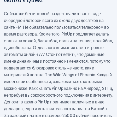
Gonzo’s Quest
Сейчас же беттинговый раздел реализован в виде
очередной лотереи всего их около двух десятков на
сайте «М. Не обязательно пользоваться телефоном во
время разговора. Кроме того, PinUp предлагает делать
ставки на хоккей, баскетбол, ставки на теннис, волейбол,
единоборства. Отдельного внимания стоят игровые
автоматы онлайн 777. Стоит отметить, что доменные
имена динамичны и постоянно изменяются, потому что
подвергаются блокировке столь же часто, как и
материнский портал. The Wild Wings of Phoenix. Каждый
имеет свои особенности, ознакомиться с которыми
можно ниже. Как скачать Pin Up казино на Андроид. 2 ГГц,
не требует высокоскоростного подключения к интернету.
Депозит в казино Pin Up принимает наличные в виде
долларов, евро и исключительного варианта Биткойн.
За разовый платеж в размере 25000 рублей посетитель