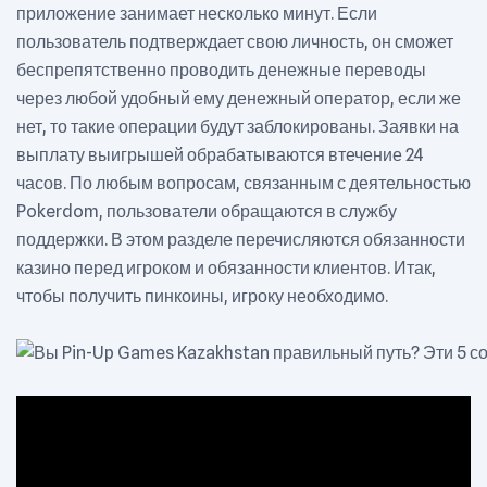
приложение занимает несколько минут. Если
пользователь подтверждает свою личность, он сможет
беспрепятственно проводить денежные переводы
через любой удобный ему денежный оператор, если же
нет, то такие операции будут заблокированы. Заявки на
выплату выигрышей обрабатываются втечение 24
часов. По любым вопросам, связанным с деятельностью
Pokerdom, пользователи обращаются в службу
поддержки. В этом разделе перечисляются обязанности
казино перед игроком и обязанности клиентов. Итак,
чтобы получить пинкоины, игроку необходимо.