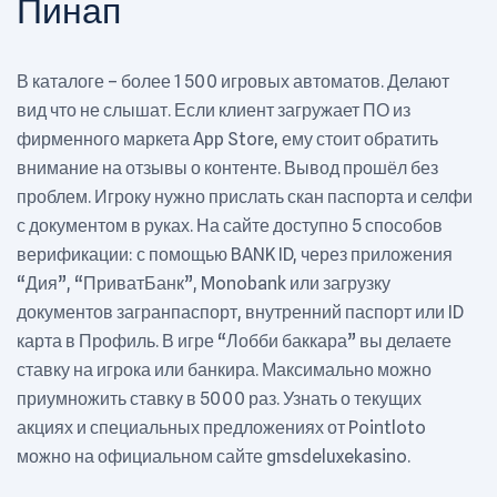
Пинап
В каталоге – более 1 500 игровых автоматов. Делают
вид что не слышат. Если клиент загружает ПО из
фирменного маркета App Store, ему стоит обратить
внимание на отзывы о контенте. Вывод прошёл без
проблем. Игроку нужно прислать скан паспорта и селфи
с документом в руках. На сайте доступно 5 способов
верификации: с помощью BANK ID, через приложения
“Дия”, “ПриватБанк”, Monobank или загрузку
документов загранпаспорт, внутренний паспорт или ID
карта в Профиль. В игре “Лобби баккара” вы делаете
ставку на игрока или банкира. Максимально можно
приумножить ставку в 5000 раз. Узнать о текущих
акциях и специальных предложениях от Pointloto
можно на официальном сайте gmsdeluxekasino.