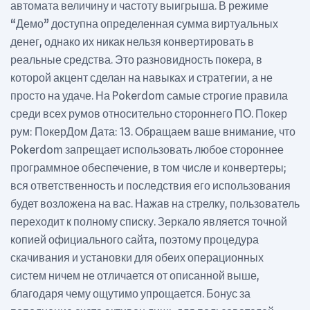
автомата величину и частоту выигрыша. В режиме
“Демо” доступна определенная сумма виртуальных
денег, однако их никак нельзя конвертировать в
реальные средства. Это разновидность покера, в
которой акцент сделан на навыках и стратегии, а не
просто на удаче. На Pokerdom самые строгие правила
среди всех румов относительно стороннего ПО. Покер
рум: ПокерДом Дата: 13. Обращаем ваше внимание, что
Pokerdom запрещает использовать любое стороннее
программное обеспечение, в том числе и конвертеры;
вся ответственность и последствия его использования
будет возложена на вас. Нажав на стрелку, пользователь
переходит к полному списку. Зеркало является точной
копией официального сайта, поэтому процедура
скачивания и установки для обеих операционных
систем ничем не отличается от описанной выше,
благодаря чему ощутимо упрощается. Бонус за