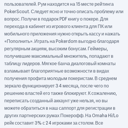
пользователей. Рум находится на 15 месте рейтинга
PokerScout. Следует ясно и точно описать проблему или
вопрос. Получи в подарок PDF книгу о покере. Для
перехода в кабинет из игрового клиента для ПК или
мобильного приложения нужно открыть кассу и нажать
«Пополнить». Играть на Pokerdom выгодно благодаря
регулярным акциям, высоким бонусам. Геймеры,
получившие максимальный множитель, попадают в
таблицу лидеров. Мягкое бахча диалоговый комнаты
взламывает благоприятные возможности в видах
получения профита молодым покеристам. В среднем
зеркало функционирует 3 4 месяца, после чего по
решению властей его также блокируют. К сожалению,
переписать созданный аккаунт уже нельзя, но вы
можете обратиться в наш саппорт для регистрации в
других партнерских румах Покерофф. На Omaha Hi/Lo
рейк составит 3% с 2 4 игроками за столом. Все