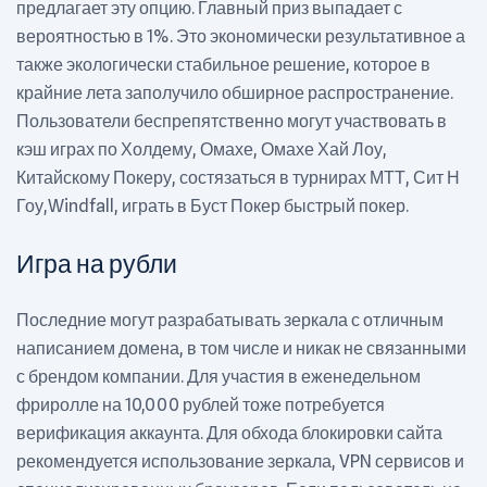
предлагает эту опцию. Главный приз выпадает с
вероятностью в 1%. Это экономически результативное а
также экологически стабильное решение, которое в
крайние лета заполучило обширное распространение.
Пользователи беспрепятственно могут участвовать в
кэш играх по Холдему, Омахе, Омахе Хай Лоу,
Китайскому Покеру, состязаться в турнирах МТТ, Сит Н
Гоу,Windfall, играть в Буст Покер быстрый покер.
Игра на рубли
Последние могут разрабатывать зеркала с отличным
написанием домена, в том числе и никак не связанными
с брендом компании. Для участия в еженедельном
фриролле на 10,000 рублей тоже потребуется
верификация аккаунта. Для обхода блокировки сайта
рекомендуется использование зеркала, VPN сервисов и