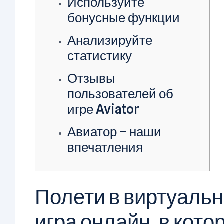
Используйте
бонусные функции
Анализируйте
статистику
Отзывы
пользователей об
игре Aviator
Авиатор – наши
впечатления
Полети в виртуальн
игра онлайн, в кото