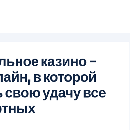
льное казино –
лайн, в которой
 свою удачу все
ртных