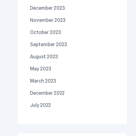
December 2023
November 2023
October 2023
September 2023
August 2023
May 2023
March 2023
December 2022
July 2022