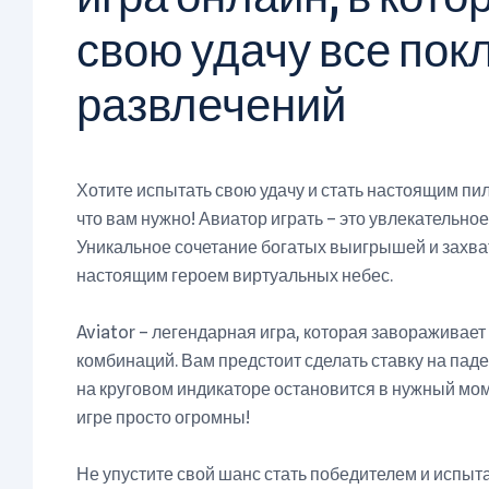
свою удачу все пок
развлечений
Хотите испытать свою удачу и стать настоящим пил
что вам нужно! Авиатор играть – это увлекательно
Уникальное сочетание богатых выигрышей и захв
настоящим героем виртуальных небес.
Aviator – легендарная игра, которая заворажива
комбинаций. Вам предстоит сделать ставку на паден
на круговом индикаторе остановится в нужный мом
игре просто огромны!
Не упустите свой шанс стать победителем и испыта