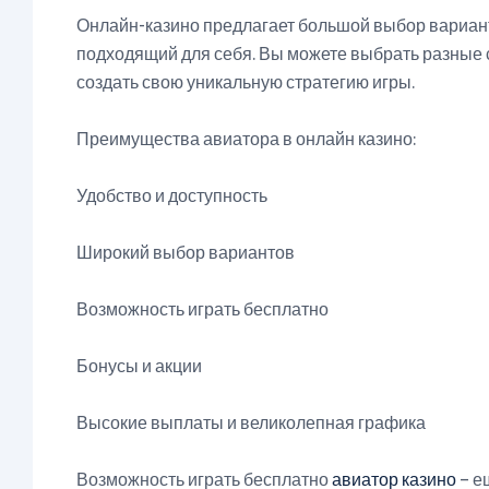
Онлайн-казино предлагает большой выбор вариант
подходящий для себя. Вы можете выбрать разные с
создать свою уникальную стратегию игры.
Преимущества авиатора в онлайн казино:
Удобство и доступность
Широкий выбор вариантов
Возможность играть бесплатно
Бонусы и акции
Высокие выплаты и великолепная графика
Возможность играть бесплатно
авиатор казино
– е