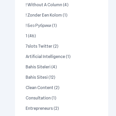
! Without A Column
(4)
! Zonder Een Kolom
(1)
! Без Рубрики
(1)
1
(46)
7slots Twitter
(2)
Artificial Intelligence
(1)
Bahis Siteleri
(4)
Bahis Sitesi
(12)
Clean Content
(2)
Consultation
(1)
Entrepreneurs
(2)