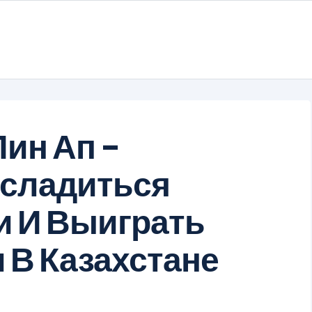
ин Ап –
асладиться
 И Выиграть
 В Казахстане