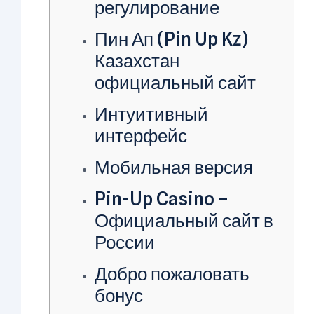
регулирование
Пин Ап (Pin Up Kz)
Казахстан
официальный сайт
Интуитивный
интерфейс
Мобильная версия
Pin-Up Casino –
Официальный сайт в
России
Добро пожаловать
бонус