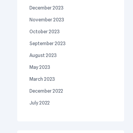
December 2023
November 2023
October 2023
September 2023
August 2023
May 2023
March 2023
December 2022
July 2022