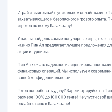
Играй и выигрывай в уникальном онлайн казино Пин 
захватывающего и безопасного игрового опыта. П
игроков по всему Казахстану!
У нас ты найдешь самые популярные игры, включая
казино Пин Ап предлагает лучшие предложения дл
акции и турниры.
Пин Ап kz – это надежное и лицензированное каз
финансовых операций. Мы используем современны
вашей конфиденциальности.
Готов попробовать удачу? Зарегистрируйся на Пин
размере 100% до 100 000 тенге! Не упусти свой ш
онлайн казино в Казахстане!