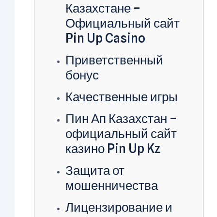
Казахстане –
Официальный сайт
Pin Up Casino
Приветственный
бонус
Качественные игры
Пин Ап Казахстан –
официальный сайт
казино Pin Up Kz
Защита от
мошенничества
Лицензирование и