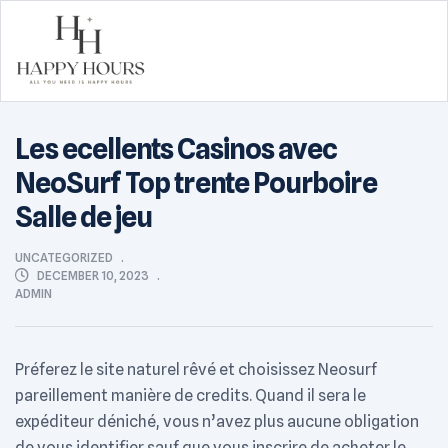
Happy
Les ecellents Casinos avec
Hours
NeoSurf Top trente Pourboire
Salle de jeu
CATEGORIES
UNCATEGORIZED
DECEMBER 10, 2023
ADMIN
Préferez le site naturel rêvé et choisissez Neosurf
pareillement manière de credits. Quand il sera le
expéditeur déniché, vous n’avez plus aucune obligation
de vous identifier sauf que vous inscrire de acheter le