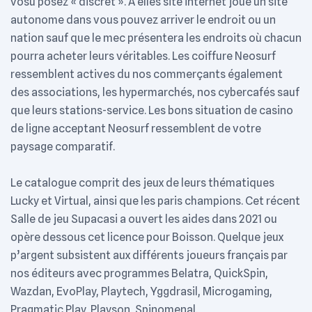
vosu posez « discret ». À elles site internet joue un site
autonome dans vous pouvez arriver le endroit ou un
nation sauf que le mec présentera les endroits où chacun
pourra acheter leurs véritables. Les coiffure Neosurf
ressemblent actives du nos commerçants également
des associations, les hypermarchés, nos cybercafés sauf
que leurs stations-service. Les bons situation de casino
de ligne acceptant Neosurf ressemblent de votre
paysage comparatif.
Le catalogue comprit des jeux de leurs thématiques
Lucky et Virtual, ainsi que les paris champions. Cet récent
Salle de jeu Supacasi a ouvert les aides dans 2021 ou
opère dessous cet licence pour Boisson. Quelque jeux
p’argent subsistent aux différents joueurs français par
nos éditeurs avec programmes Belatra, QuickSpin,
Wazdan, EvoPlay, Playtech, Yggdrasil, Microgaming,
Pragmatic Play, Playson, Spinomenal.