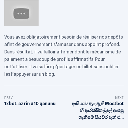
Vous avez obligatoirement besoin de réaliser nos dépôts
afint de gouvernement s’amuser dans appoint profond.
Dans résultat, il va falloir affirmer dont le mécanisme de
paiement a beaucoup de profils affirmatifs. Pour
cet’utiliser, il va suffire p’partager ce billet sans oublier
les l’appuyer sur un blog.
Post
PREV
NEXT
navigation
1xbet. az rin #10 qanunu
ආසියාව තුළ ඇති Mostbet
හි ආරක්ෂිත මුදල් ආපසු
ගැනීමේ පියවර දැන් එය
පරීක්ෂා කරන්න