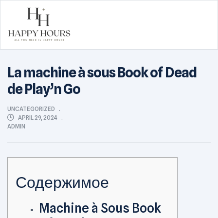
Happy
La machine à sous Book of Dead
Hours
de Play’n Go
CATEGORIES
UNCATEGORIZED
APRIL 29, 2024
ADMIN
Содержимое
Machine à Sous Book