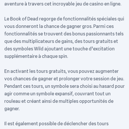
aventure à travers cet incroyable jeu de casino en ligne.
Le Book of Dead regorge de fonctionnalités spéciales qui
vous donneront la chance de gagner gros. Parmi ces
fonctionnalités se trouvent des bonus passionnants tels
que des multiplicateurs de gains, des tours gratuits et
des symboles Wild ajoutant une touche d’excitation
supplémentaire à chaque spin.
En activant les tours gratuits, vous pouvez augmenter
vos chances de gagner et prolonger votre session de jeu.
Pendant ces tours, un symbole sera choisi au hasard pour
agir comme un symbole expansif, couvrant tout un
rouleau et créant ainsi de multiples opportunités de
gagner.
Il est également possible de déclencher des tours