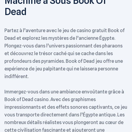
Machine à Sous Book Of
Dead
Partez à l’aventure avec le jeu de casino gratuit Book of
Dead et explorez les mystères de l’ancienne Égypte.
Plongez-vous dans l’univers passionnant des pharaons
et découvrez le trésor caché qui se cache dans les
profondeurs des pyramides. Book of Dead jeu offre une
expérience de jeu palpitante qui ne laissera personne
indifférent.
Immergez-vous dans une ambiance envoûtante grâce à
Book of Dead casino. Avec des graphismes
impressionnants et des effets sonores captivants, ce jeu
vous transporte directement dans l’Égypte antique. Les
nombreux détails réalistes vous plongeront au cœur de
cette civilisation fascinante et ajouteront une