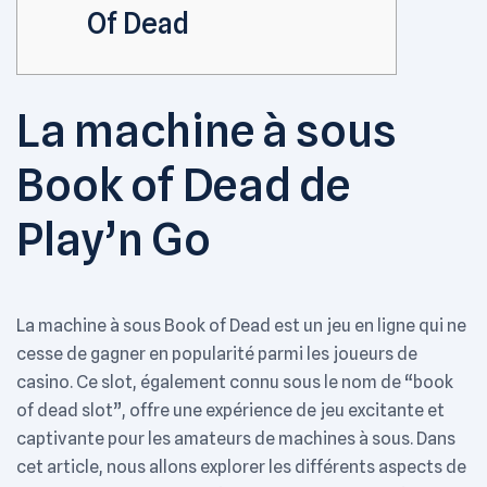
Of Dead
La machine à sous
Book of Dead de
Play’n Go
La machine à sous Book of Dead est un jeu en ligne qui ne
cesse de gagner en popularité parmi les joueurs de
casino. Ce slot, également connu sous le nom de “book
of dead slot”, offre une expérience de jeu excitante et
captivante pour les amateurs de machines à sous. Dans
cet article, nous allons explorer les différents aspects de