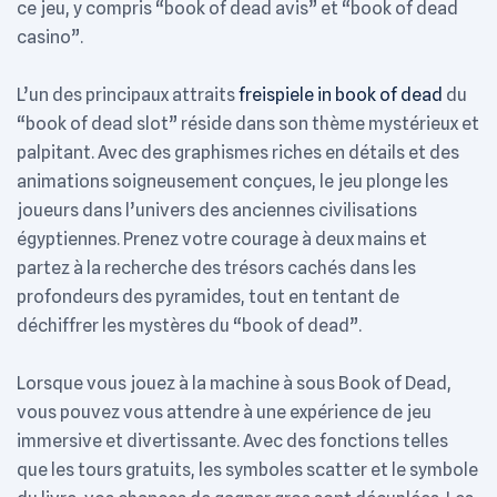
ce jeu, y compris “book of dead avis” et “book of dead
casino”.
L’un des principaux attraits
freispiele in book of dead
du
“book of dead slot” réside dans son thème mystérieux et
palpitant. Avec des graphismes riches en détails et des
animations soigneusement conçues, le jeu plonge les
joueurs dans l’univers des anciennes civilisations
égyptiennes. Prenez votre courage à deux mains et
partez à la recherche des trésors cachés dans les
profondeurs des pyramides, tout en tentant de
déchiffrer les mystères du “book of dead”.
Lorsque vous jouez à la machine à sous Book of Dead,
vous pouvez vous attendre à une expérience de jeu
immersive et divertissante. Avec des fonctions telles
que les tours gratuits, les symboles scatter et le symbole