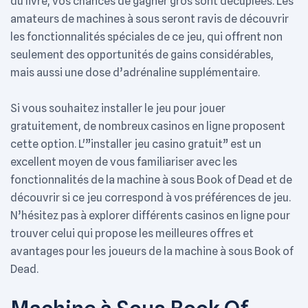
du livre, vos chances de gagner gros sont décuplées. Les
amateurs de machines à sous seront ravis de découvrir
les fonctionnalités spéciales de ce jeu, qui offrent non
seulement des opportunités de gains considérables,
mais aussi une dose d’adrénaline supplémentaire.
Si vous souhaitez installer le jeu pour jouer
gratuitement, de nombreux casinos en ligne proposent
cette option. L'”installer jeu casino gratuit” est un
excellent moyen de vous familiariser avec les
fonctionnalités de la machine à sous Book of Dead et de
découvrir si ce jeu correspond à vos préférences de jeu.
N’hésitez pas à explorer différents casinos en ligne pour
trouver celui qui propose les meilleures offres et
avantages pour les joueurs de la machine à sous Book of
Dead.