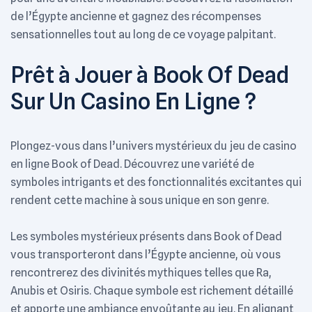
de l’Égypte ancienne et gagnez des récompenses
sensationnelles tout au long de ce voyage palpitant.
Prêt à Jouer à Book Of Dead
Sur Un Casino En Ligne ?
Plongez-vous dans l’univers mystérieux du jeu de casino
en ligne Book of Dead. Découvrez une variété de
symboles intrigants et des fonctionnalités excitantes qui
rendent cette machine à sous unique en son genre.
Les symboles mystérieux présents dans Book of Dead
vous transporteront dans l’Égypte ancienne, où vous
rencontrerez des divinités mythiques telles que Ra,
Anubis et Osiris. Chaque symbole est richement détaillé
et apporte une ambiance envoûtante au jeu. En alignant