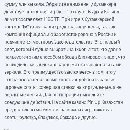
сумму для вывода. Обратите внимание, у букмекера
действует правило: 1 игрок — 1 аккаунт. В Джой Казино
лимит составляет 1 185 ТГ. При игре в букмекерской
конторе 1xСтавка ваши средства защищены, так как
компания официально зарегистрирована в России и
подчиняется местному законодательству. Это первый
слот, который лучше выбрать на 1хбет. И тот, кто давно
пользуется этим способом обхода блокировок, знает, что
периодически заблокированными оказываются и сами
зеркала. Его преимущество заключается в том, что у
юзера появляется возможность опробовать разные
игровые слоты, совершая ставки на виртуальные, а не
реальные деньги. Для регистрации выполните
следующие действия. На сайте казино Pin Up Казахстан
представлено множество различных игр, таких как
слоты, рулетка, блэкджек, баккара и другие.