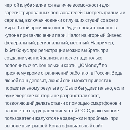
чертой клуба является наличие возможности для
зарегистрированных пользователей смотреть фильмы и
сериалы, включая новинки от лучших студий со всего
мира. Такой промокод нужно будет вводить именно в
купоне при заключении пари. Налог на игорный бизнес:
федеральный, региональный, местный. Например,
1хбет бонус при регистрации можно выбрать при
создании учетной записи, а после надо только
пополнить счет. Кошельки и карты „ЮMoney” по
прежнему кроме ограничений работают в России. Ведь
любой ваш депозит, любой спин может привести к
поразительному результату. Было бы удивительно, если
букмекерские конторы не разработали софт,
позволяющий делать ставки с помощью смартфонов и
планшетов под управлением этой ОС. Однако многие
пользователи жалуются на задержки и проблемы при
выводе выигрышей. Когда официальный сайт