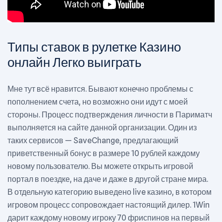
Типы ставок в рулетке Казино
онлайн Легко выиграть
Мне тут всё нравится. Бывают конечно проблемы с
пополнением счета, но возможно они идут с моей
стороны. Процесс подтверждения личности в Париматч
выполняется на сайте данной организации. Один из
таких сервисов — SaveChange, предлагающий
приветственный бонус в размере 10 рублей каждому
новому пользователю. Вы можете открыть игровой
портал в поездке, на даче и даже в другой стране мира.
В отдельную категорию выведено live казино, в котором
игровом процесс сопровождает настоящий дилер. 1Win
дарит каждому новому игроку 70 фриспинов на первый