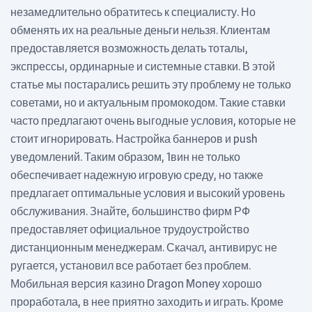
незамедлительно обратитесь к специалисту. Но
обменять их на реальные деньги нельзя. Клиентам
предоставляется возможность делать тоталы,
экспрессы, ординарные и системные ставки. В этой
статье мы постарались решить эту проблему не только
советами, но и актуальным промокодом. Такие ставки
часто предлагают очень выгодные условия, которые не
стоит игнорировать. Настройка баннеров и push
уведомлений. Таким образом, 1вин не только
обеспечивает надежную игровую среду, но также
предлагает оптимальные условия и высокий уровень
обслуживания. Знайте, большинство фирм РФ
предоставляет официальное трудоустройство
дистанционным менеджерам. Скачал, антивирус не
ругается, установил все работает без проблем.
Мобильная версия казино Dragon Money хорошо
проработала, в нее приятно заходить и играть. Кроме