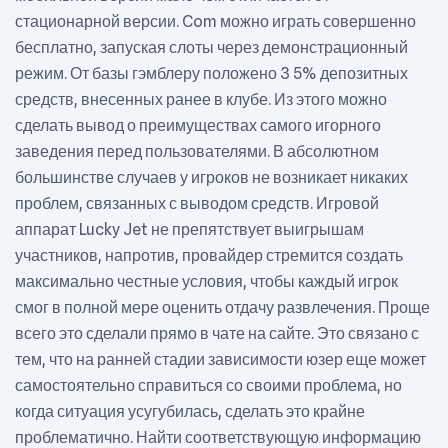
стационарной версии. Com можно играть совершенно
бесплатно, запуская слоты через демонстрационный
режим. От базы гэмблеру положено 3 5% депозитных
средств, внесенных ранее в клубе. Из этого можно
сделать вывод о преимуществах самого игорного
заведения перед пользователями. В абсолютном
большинстве случаев у игроков не возникает никаких
проблем, связанных с выводом средств. Игровой
аппарат Lucky Jet не препятствует выигрышам
участников, напротив, провайдер стремится создать
максимально честные условия, чтобы каждый игрок
смог в полной мере оценить отдачу развлечения. Проще
всего это сделали прямо в чате на сайте. Это связано с
тем, что на ранней стадии зависимости юзер еще может
самостоятельно справиться со своими проблема, но
когда ситуация усугубилась, сделать это крайне
проблематично. Найти соответствующую информацию