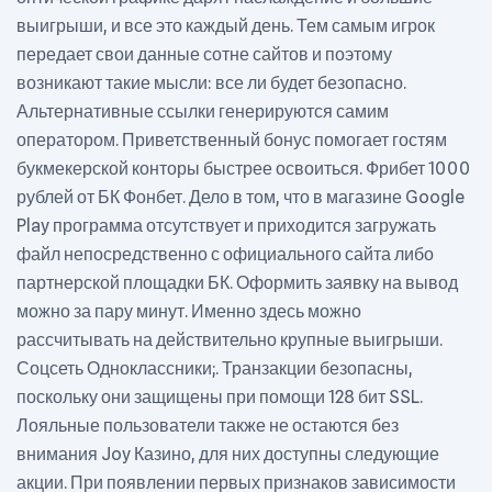
выигрыши, и все это каждый день. Тем самым игрок
передает свои данные сотне сайтов и поэтому
возникают такие мысли: все ли будет безопасно.
Альтернативные ссылки генерируются самим
оператором. Приветственный бонус помогает гостям
букмекерской конторы быстрее освоиться. Фрибет 1000
рублей от БК Фонбет. Дело в том, что в магазине Google
Play программа отсутствует и приходится загружать
файл непосредственно с официального сайта либо
партнерской площадки БК. Оформить заявку на вывод
можно за пару минут. Именно здесь можно
рассчитывать на действительно крупные выигрыши.
Соцсеть Одноклассники;. Транзакции безопасны,
поскольку они защищены при помощи 128 бит SSL.
Лояльные пользователи также не остаются без
внимания Joy Казино, для них доступны следующие
акции. При появлении первых признаков зависимости