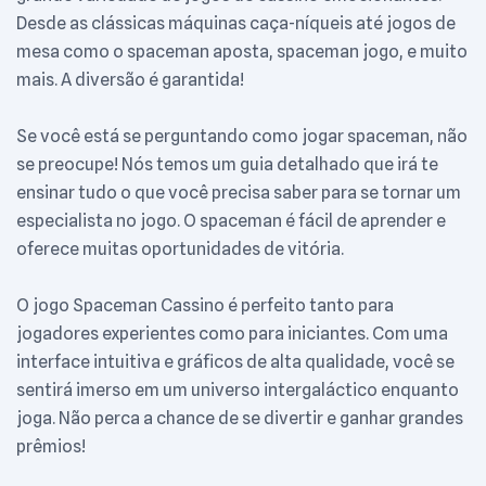
Desde as clássicas máquinas caça-níqueis até jogos de
mesa como o spaceman aposta, spaceman jogo, e muito
mais. A diversão é garantida!
Se você está se perguntando como jogar spaceman, não
se preocupe! Nós temos um guia detalhado que irá te
ensinar tudo o que você precisa saber para se tornar um
especialista no jogo. O spaceman é fácil de aprender e
oferece muitas oportunidades de vitória.
O jogo Spaceman Cassino é perfeito tanto para
jogadores experientes como para iniciantes. Com uma
interface intuitiva e gráficos de alta qualidade, você se
sentirá imerso em um universo intergaláctico enquanto
joga. Não perca a chance de se divertir e ganhar grandes
prêmios!