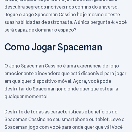
descubra segredos incríveis nos confins do universo.
Jogue o Jogo Spaceman Cassino hoje mesmo e teste
suas habilidades de astronauta. A única pergunta é: você
será capaz de dominar o espaço?
Como Jogar Spaceman
O Jogo Spaceman Cassino é uma experiência de jogo
emocionante e inovadora que está disponível para jogar
em qualquer dispositivo móvel. Agora, você pode
desfrutar do Spaceman jogo onde quer que esteja, a
qualquer momento!
Desfrute de todas as características e benefícios do
Spaceman Cassino no seu smartphone ou tablet. Leve o
Spaceman jogo com você para onde quer que vá! Você