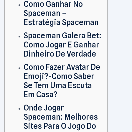
Como Ganhar No
Spaceman –
Estratégia Spaceman
Spaceman Galera Bet:
Como Jogar E Ganhar
Dinheiro De Verdade
Como Fazer Avatar De
Emoji?-Como Saber
Se Tem Uma Escuta
Em Casa?
Onde Jogar
Spaceman: Melhores
Sites Para O Jogo Do