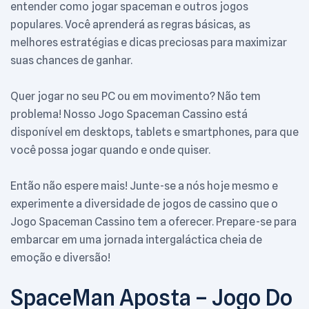
entender como jogar spaceman e outros jogos
populares. Você aprenderá as regras básicas, as
melhores estratégias e dicas preciosas para maximizar
suas chances de ganhar.
Quer jogar no seu PC ou em movimento? Não tem
problema! Nosso Jogo Spaceman Cassino está
disponível em desktops, tablets e smartphones, para que
você possa jogar quando e onde quiser.
Então não espere mais! Junte-se a nós hoje mesmo e
experimente a diversidade de jogos de cassino que o
Jogo Spaceman Cassino tem a oferecer. Prepare-se para
embarcar em uma jornada intergaláctica cheia de
emoção e diversão!
SpaceMan Aposta – Jogo Do