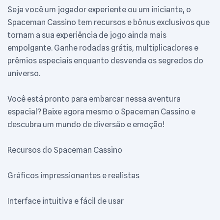
Seja você um jogador experiente ou um iniciante, o
Spaceman Cassino tem recursos e bônus exclusivos que
tornam a sua experiência de jogo ainda mais
empolgante. Ganhe rodadas grátis, multiplicadores e
prêmios especiais enquanto desvenda os segredos do
universo.
Você está pronto para embarcar nessa aventura
espacial? Baixe agora mesmo o Spaceman Cassino e
descubra um mundo de diversão e emoção!
Recursos do Spaceman Cassino
Gráficos impressionantes e realistas
Interface intuitiva e fácil de usar