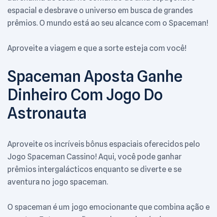
espacial e desbrave o universo em busca de grandes
prêmios. O mundo está ao seu alcance com o Spaceman!
Aproveite a viagem e que a sorte esteja com você!
Spaceman Aposta Ganhe
Dinheiro Com Jogo Do
Astronauta
Aproveite os incríveis bônus espaciais oferecidos pelo
Jogo Spaceman Cassino! Aqui, você pode ganhar
prêmios intergalácticos enquanto se diverte e se
aventura no jogo spaceman.
O spaceman é um jogo emocionante que combina ação e