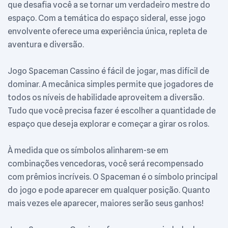
que desafia você a se tornar um verdadeiro mestre do
espaço. Com a temática do espaço sideral, esse jogo
envolvente oferece uma experiência única, repleta de
aventura e diversão.
Jogo Spaceman Cassino é fácil de jogar, mas difícil de
dominar. A mecânica simples permite que jogadores de
todos os níveis de habilidade aproveitem a diversão.
Tudo que você precisa fazer é escolher a quantidade de
espaço que deseja explorar e começar a girar os rolos.
À medida que os símbolos alinharem-se em
combinações vencedoras, você será recompensado
com prêmios incríveis. O Spaceman é o símbolo principal
do jogo e pode aparecer em qualquer posição. Quanto
mais vezes ele aparecer, maiores serão seus ganhos!