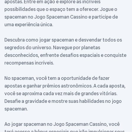
apostas. Entre em ação e explore as incríveis
possibilidades que o espaço tem a oferecer. Jogue o
spaceman no Jogo Spaceman Cassino e participe de
uma experiência única.
Descubra como jogar spaceman e desvendar todos os
segredos do universo. Navegue por planetas
desconhecidos, enfrente desafios espaciais e conquiste
recompensas incríveis.
No spaceman, você tem a oportunidade de fazer
apostas e ganhar prêmios astronômicos. A cada aposta,
você se aproxima cada vez mais de grandes vitórias.
Desafie a gravidade e mostre suas habilidades no jogo
spaceman.
Ao jogar spaceman no Jogo Spaceman Cassino, você
terá acesso a bônus especiais que irão impulsionar seus