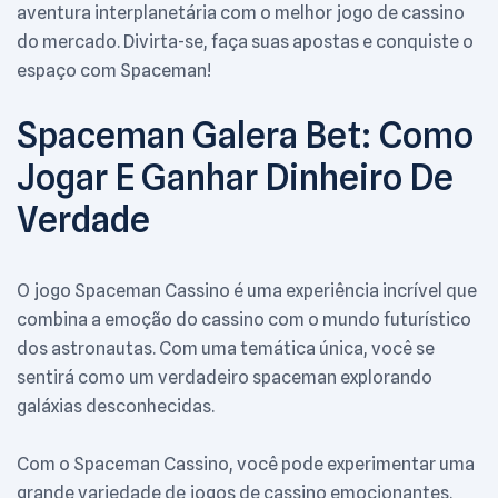
aventura interplanetária com o melhor jogo de cassino
do mercado. Divirta-se, faça suas apostas e conquiste o
espaço com Spaceman!
Spaceman Galera Bet: Como
Jogar E Ganhar Dinheiro De
Verdade
O jogo Spaceman Cassino é uma experiência incrível que
combina a emoção do cassino com o mundo futurístico
dos astronautas. Com uma temática única, você se
sentirá como um verdadeiro spaceman explorando
galáxias desconhecidas.
Com o Spaceman Cassino, você pode experimentar uma
grande variedade de jogos de cassino emocionantes.