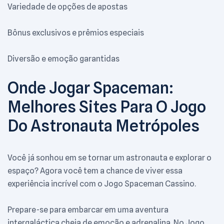
Variedade de opções de apostas
Bônus exclusivos e prêmios especiais
Diversão e emoção garantidas
Onde Jogar Spaceman:
Melhores Sites Para O Jogo
Do Astronauta Metrópoles
Você já sonhou em se tornar um astronauta e explorar o
espaço? Agora você tem a chance de viver essa
experiência incrível com o Jogo Spaceman Cassino.
Prepare-se para embarcar em uma aventura
intergaláctica cheia de emoção e adrenalina. No Jogo