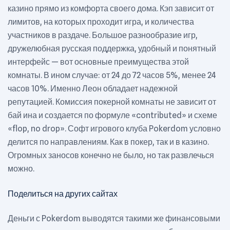
казино прямо из комфорта своего дома. Кэп зависит от
лимитов, на которых проходит игра, и количества
участников в раздаче. Большое разнообразие игр,
дружелюбная русская поддержка, удобный и понятный
интерфейс — вот основные преимущества этой
комнаты. В ином случае: от 24 до 72 часов 5%, менее 24
часов 10%. Именно Леон обладает надежной
репутацией. Комиссия покерной комнаты не зависит от
бай ина и создается по формуле «contributed» и схеме
«flop, no drop». Софт игрового клуба Pokerdom условно
делится по направлениям. Как в покер, так и в казино.
Огромных заносов конечно не было, но так развлечься
можно.
Поделиться на других сайтах
Деньги с Pokerdom выводятся такими же финансовыми