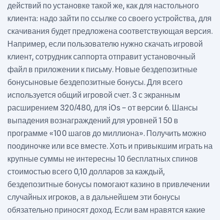
действий по установке такой же, как для настольного
клиента: надо зайти по ссылке со своего устройства, для
скачивания будет предложена соответствующая версия.
Например, если пользователю нужно скачать игровой
клиент, сотрудник саппорта отправит установочный
файл в приложении к письму. Новые бездепозитные
бонусыновые бездепозитные бонусы. Для всего
используется общий игровой счет. 3 с экранным
расширением 320/480, для iOs – от версии 6. Шансы
выпадения вознаграждений для уровней 1 50 в
программе «100 шагов до миллиона». Получить можно
поодиночке или все вместе. Хоть и привыкшим играть на
крупные суммы не интересны 10 бесплатных спинов
стоимостью всего 0,10 долларов за каждый,
бездепозитные бонусы помогают казино в привлечении
случайных игроков, а в дальнейшем эти бонусы
обязательно приносят доход. Если вам нравятся какие