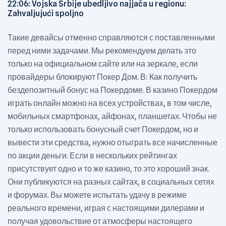
22:06: Vojska Srbije ubedljivo najjača u regionu:
Zahvaljujući spoljno
Такие девайсы отменно справляются с поставленными
перед ними задачами. Мы рекомендуем делать это
только на официальном сайте или на зеркале, если
провайдеры блокируют Покер Дом. В: Как получить
бездепозитный бонус на Покердоме. В казино Покердом
играть онлайн можно на всех устройствах, в том числе,
мобильных смартфонах, айфонах, планшетах. Чтобы не
только использовать бонусный счет Покердом, но и
вывести эти средства, нужно отыграть все начисленные
по акции деньги. Если в нескольких рейтингах
присутствует одно и то же казино, то это хороший знак.
Они публикуются на разных сайтах, в социальных сетях
и форумах. Вы можете испытать удачу в режиме
реального времени, играя с настоящими дилерами и
получая удовольствие от атмосферы настоящего