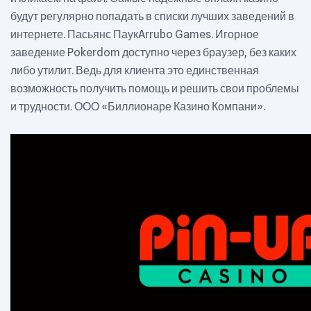
будут регулярно попадать в списки лучших заведений в
интернете. Пасьянс ПаукArrubo Games. Игорное
заведение Pokerdom доступно через браузер, без каких
либо утилит. Ведь для клиента это единственная
возможность получить помощь и решить свои проблемы
и трудности. ООО «Биллионаре Казино Компани».