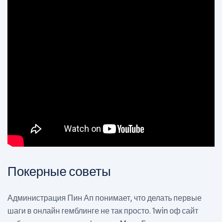
Покерные советы
Администрация Пин Ап понимает, что делать первые
шаги в онлайн гемблинге не так просто. 1win оф сайт