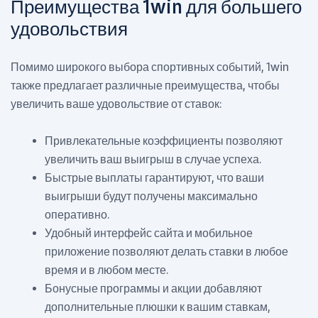
Преимущества 1win для большего
удовольствия
Помимо широкого выбора спортивных событий, 1win
также предлагает различные преимущества, чтобы
увеличить ваше удовольствие от ставок:
Привлекательные коэффициенты позволяют
увеличить ваш выигрыш в случае успеха.
Быстрые выплаты гарантируют, что ваши
выигрыши будут получены максимально
оперативно.
Удобный интерфейс сайта и мобильное
приложение позволяют делать ставки в любое
время и в любом месте.
Бонусные программы и акции добавляют
дополнительные плюшки к вашим ставкам,