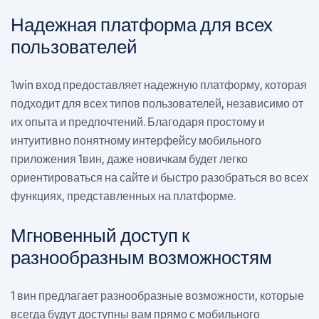
Надежная платформа для всех
пользователей
1win вход предоставляет надежную платформу, которая
подходит для всех типов пользователей, независимо от
их опыта и предпочтений. Благодаря простому и
интуитивно понятному интерфейсу мобильного
приложения 1вин, даже новичкам будет легко
ориентироваться на сайте и быстро разобраться во всех
функциях, представленных на платформе.
Мгновенный доступ к
разнообразным возможностям
1 вин предлагает разнообразные возможности, которые
всегда будут доступны вам прямо с мобильного