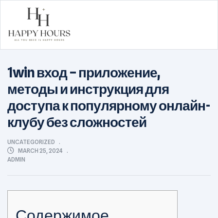
Happy
1win вход – приложение,
Hours
методы и инструкция для
доступа к популярному онлайн-
клубу без сложностей
CATEGORIES
UNCATEGORIZED
MARCH 25, 2024
ADMIN
Содержимое