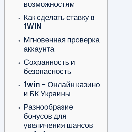
возможностям
Как сделать ставку в
1WIN
Мгновенная проверка
аккаунта
Сохранность и
безопасность
1win – Онлайн казино
и БК Украины
Разнообразие
бонусов для
увеличения шансов