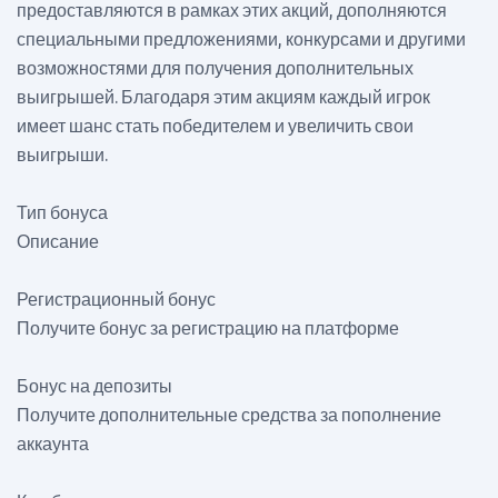
предоставляются в рамках этих акций, дополняются
специальными предложениями, конкурсами и другими
возможностями для получения дополнительных
выигрышей. Благодаря этим акциям каждый игрок
имеет шанс стать победителем и увеличить свои
выигрыши.
Тип бонуса
Описание
Регистрационный бонус
Получите бонус за регистрацию на платформе
Бонус на депозиты
Получите дополнительные средства за пополнение
аккаунта