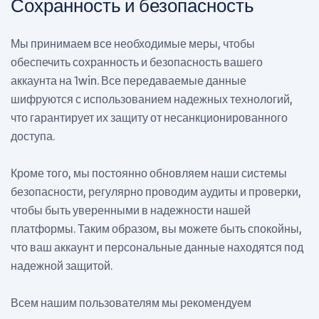
Сохранность и безопасность
Мы принимаем все необходимые меры, чтобы
обеспечить сохранность и безопасность вашего
аккаунта на 1win. Все передаваемые данные
шифруются с использованием надежных технологий,
что гарантирует их защиту от несанкционированного
доступа.
Кроме того, мы постоянно обновляем наши системы
безопасности, регулярно проводим аудиты и проверки,
чтобы быть уверенными в надежности нашей
платформы. Таким образом, вы можете быть спокойны,
что ваш аккаунт и персональные данные находятся под
надежной защитой.
Всем нашим пользователям мы рекомендуем