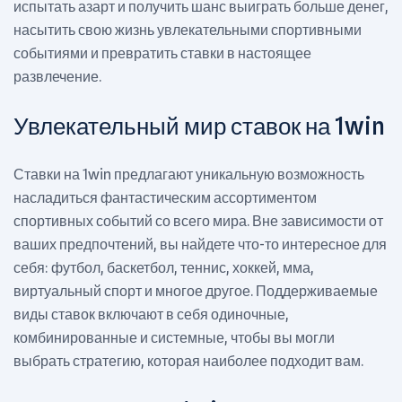
испытать азарт и получить шанс выиграть больше денег,
насытить свою жизнь увлекательными спортивными
событиями и превратить ставки в настоящее
развлечение.
Увлекательный мир ставок на 1win
Ставки на 1win предлагают уникальную возможность
насладиться фантастическим ассортиментом
спортивных событий со всего мира. Вне зависимости от
ваших предпочтений, вы найдете что-то интересное для
себя: футбол, баскетбол, теннис, хоккей, мма,
виртуальный спорт и многое другое. Поддерживаемые
виды ставок включают в себя одиночные,
комбинированные и системные, чтобы вы могли
выбрать стратегию, которая наиболее подходит вам.