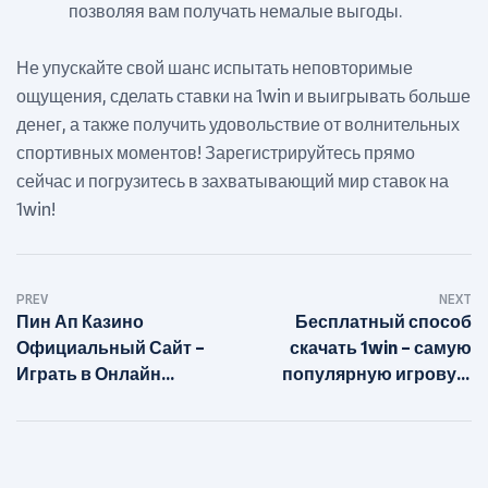
позволяя вам получать немалые выгоды.
Не упускайте свой шанс испытать неповторимые
ощущения, сделать ставки на 1win и выигрывать больше
денег, а также получить удовольствие от волнительных
спортивных моментов! Зарегистрируйтесь прямо
сейчас и погрузитесь в захватывающий мир ставок на
1win!
Post
PREV
NEXT
navigation
Пин Ап Казино
Бесплатный способ
Официальный Сайт –
скачать 1win – самую
Играть в Онлайн
популярную игровую
Казино Pin Up и
платформу для
Приобрети Море
онлайн-ставок и казино
Удовольствия и
Возможностей!