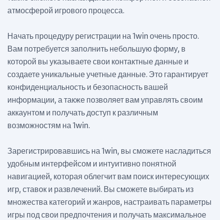
атмосферой игрового процесса.
Начать процедуру регистрации на 1win очень просто.
Вам потребуется заполнить небольшую форму, в
которой вы указываете свои контактные данные и
создаете уникальные учетные данные. Это гарантирует
конфиденциальность и безопасность вашей
информации, а также позволяет вам управлять своим
аккаунтом и получать доступ к различным
возможностям на 1win.
Зарегистрировавшись на 1win, вы сможете насладиться
удобным интерфейсом и интуитивно понятной
навигацией, которая облегчит вам поиск интересующих
игр, ставок и развлечений. Вы сможете выбирать из
множества категорий и жанров, настраивать параметры
игры под свои предпочтения и получать максимальное