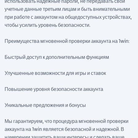
использовать надежные пароли, не передавать свои
учетные данные третьим лицам и быть внимательными
при работе с аккаунтом на общедоступных устройствах,
чтобы усилить уровень безопасности.
Преимущества мгновенной проверки аккаунта на 1win:
Быстрый доступ к дополнительным функциям
Улучшенные возможности для игры и ставок
Повышение уровня безопасности аккаунта
Уникальные предложения и бонусы
Мы гарантируем, что процедура мгновенной проверки
аккаунта на 1win является безопасной и надежной. В
намерении защитить ваши интересы и сделать ваше