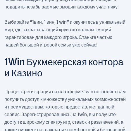
подарить незабываемые эмоции каждому участнику.
Выбирайте “1вин, 1 вин, 1 win” и окунитесь в уникальный
мир, где захватывающий круиз по волнам эмоций
гарантирован для каждого игрока. Станьте частью
нашей большой игровой семьи уже сейчас!
1Win Букмекерская контора
и Казино
Процесс регистрации на платформе 1win позволяет вам
получить доступ к множеству уникальных возможностей
и преимуществам, которые предоставляет данный
сервис. Зарегистрировавшись на 1win, вы получите
доступ к широкому спектру игр, ставок и развлечений, а
также сможете наслаждаться комфортной и безопасной