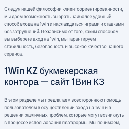
Следуя нашей философии клиентоориентированности,
мы даем возможность выбрать наиболее удобный
способ входа на 1win и наслаждаться играми и ставками
без затруднений. Независимо от того, каким способом
вы выберете вход на 1win, мы гарантируем
стабильность, безопасность и высокое качество нашего
сервиса.
1Win KZ букмекерская
контора — сайт 1Вин КЗ
В этом разделе мы предлагаем всестороннюю помощь
пользователям в осуществлении входа на 1win и в
решении различных проблем, которые могут возникнуть
в процессе использования платформы. Мы понимаем,