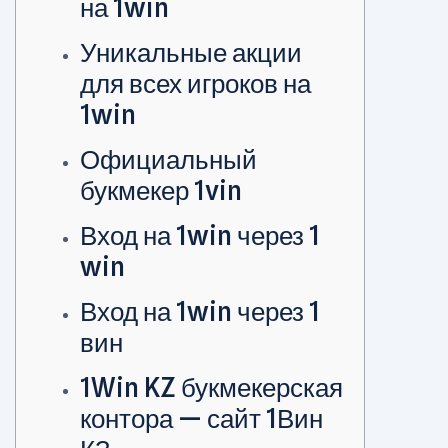
на 1win
Уникальные акции
для всех игроков на
1win
Официальный
букмекер 1vin
Вход на 1win через 1
win
Вход на 1win через 1
вин
1Win KZ букмекерская
контора — сайт 1Вин