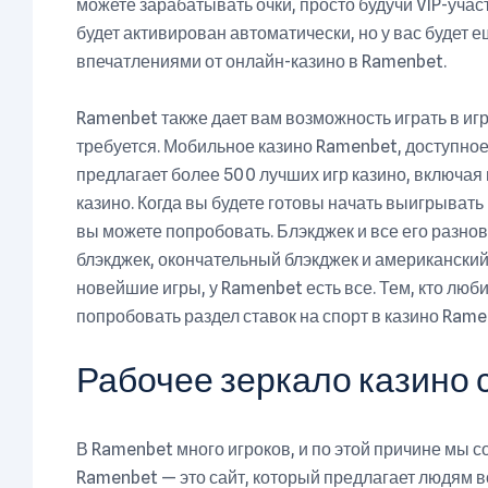
можете зарабатывать очки, просто будучи VIP-учас
будет активирован автоматически, но у вас будет
впечатлениями от онлайн-казино в Ramenbet.
Ramenbet также дает вам возможность играть в иг
требуется. Мобильное казино Ramenbet, доступное
предлагает более 500 лучших игр казино, включая
казино. Когда вы будете готовы начать выигрывать
вы можете попробовать. Блэкджек и все его разно
блэкджек, окончательный блэкджек и американски
новейшие игры, у Ramenbet есть все. Тем, кто люби
попробовать раздел ставок на спорт в казино Rame
Рабочее зеркало казино 
В Ramenbet много игроков, и по этой причине мы с
Ramenbet — это сайт, который предлагает людям 