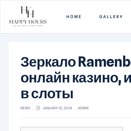
HOME
GALLERY
Happy
Hours
Зеркало Ramenbe
All
you
онлайн казино, 
need
is
Happy
в слоты
Hours
CATEGORIES
JANUARY 10, 2024
NEWS
ADMIN