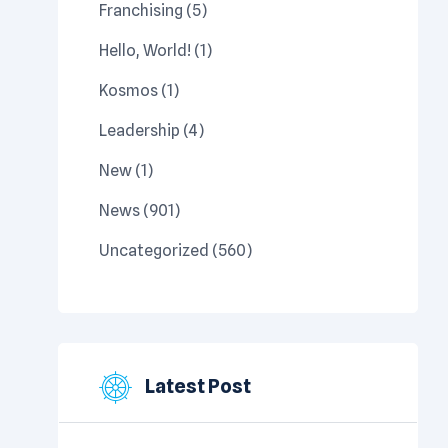
Franchising
(5)
Hello, World!
(1)
Kosmos
(1)
Leadership
(4)
New
(1)
News
(901)
Uncategorized
(560)
Latest Post