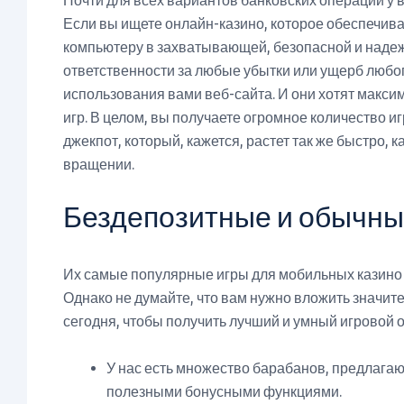
Почти для всех вариантов банковских операций у в
Если вы ищете онлайн-казино, которое обеспечива
компьютеру в захватывающей, безопасной и надеж
ответственности за любые убытки или ущерб любог
использования вами веб-сайта. И они хотят макси
игр. В целом, вы получаете огромное количество 
джекпот, который, кажется, растет так же быстро,
вращении.
Бездепозитные и обычны
Их самые популярные игры для мобильных казино 
Однако не думайте, что вам нужно вложить значит
сегодня, чтобы получить лучший и умный игровой 
У нас есть множество барабанов, предлага
полезными бонусными функциями.