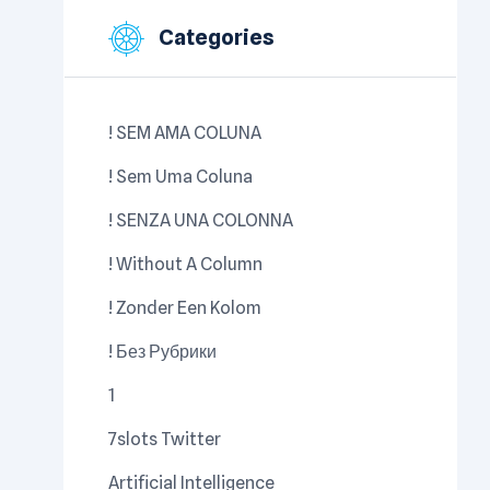
Categories
! SEM AMA COLUNA
! Sem Uma Coluna
! SENZA UNA COLONNA
! Without A Column
! Zonder Een Kolom
! Без Рубрики
1
7slots Twitter
Artificial Intelligence