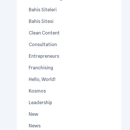
Bahis Siteleri
Bahis Sitesi
Clean Content
Consultation
Entrepreneurs
Franchising
Hello, World!
Kosmos
Leadership
New
News