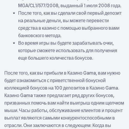
MGA/CL1/577/2008, выданный 1 июля 2008 года.
После того, как вы сделали свой первый депозит
на реальные деньги, вы можете перевести
средства в казино с помощью выбранного вами
банковского метода.
Во время игры вы будете зарабатывать очки,
которые сможете использовать для получения
еще большего количества бонусов.
После того, как вы прибыли в Казино Gama, вам нужно
будет ознакомиться с приветственной бонусной
коллекцией бонусов на 100 депозитов в Казино Gama.
Казино Gama также предлагает ряд других бонусов,
призванных помочь вам найти выигрыш одним щелчком
мыши. Часы работы, обслуживание клиентов и процент
выплат являются самыми конкурентоспособными в
отрасли. Они заключаются в следующем: Когда вы