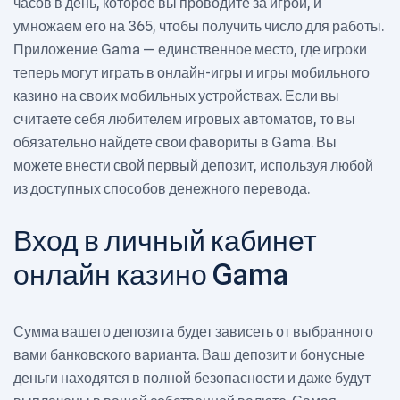
часов в день, которое вы проводите за игрой, и
умножаем его на 365, чтобы получить число для работы.
Приложение Gama — единственное место, где игроки
теперь могут играть в онлайн-игры и игры мобильного
казино на своих мобильных устройствах. Если вы
считаете себя любителем игровых автоматов, то вы
обязательно найдете свои фавориты в Gama. Вы
можете внести свой первый депозит, используя любой
из доступных способов денежного перевода.
Вход в личный кабинет
онлайн казино Gama
Сумма вашего депозита будет зависеть от выбранного
вами банковского варианта. Ваш депозит и бонусные
деньги находятся в полной безопасности и даже будут