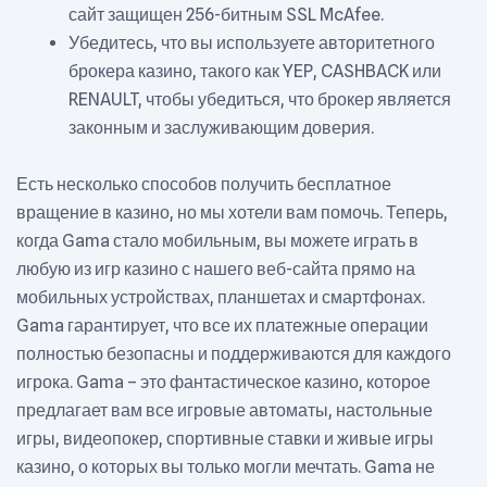
сайт защищен 256-битным SSL McAfee.
Убедитесь, что вы используете авторитетного
брокера казино, такого как YEP, CASHBACK или
RENAULT, чтобы убедиться, что брокер является
законным и заслуживающим доверия.
Есть несколько способов получить бесплатное
вращение в казино, но мы хотели вам помочь. Теперь,
когда Gama стало мобильным, вы можете играть в
любую из игр казино с нашего веб-сайта прямо на
мобильных устройствах, планшетах и смартфонах.
Gama гарантирует, что все их платежные операции
полностью безопасны и поддерживаются для каждого
игрока. Gama – это фантастическое казино, которое
предлагает вам все игровые автоматы, настольные
игры, видеопокер, спортивные ставки и живые игры
казино, о которых вы только могли мечтать. Gama не