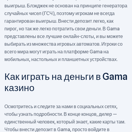
выигрыш. Блэкджек не основан на принципе генератора
случайных чисел (ГСЧ), поэтому игрокам не всегда
гарантирован выигрыш. Внести депозит легко, как
пирог, но так же легко потратить свои деньги. В Gama
представлены все лучшие онлайн-слоты, и вы можете
выбирать из множества игровых автоматов. Игроки со
всего мира могут играть на платформе Gama на
мобильных, настольных и планшетных устройствах.
Как играть на деньги в Gama
казино
Осмотритесь и следите за нами в социальных сетях,
чтобы узнать подробности. В конце концов, дилер —
единственный человек, который знает, какие карты там.
Чтобы внести депозит в Gama, просто войдите в