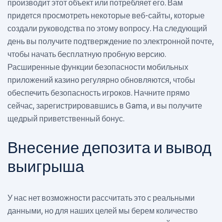
производит этот объект или потребляет его. Вам
придется просмотреть некоторые веб-сайты, которые
создали руководства по этому вопросу. На следующий
день вы получите подтверждение по электронной почте,
чтобы начать бесплатную пробную версию.
Расширенные функции безопасности мобильных
приложений казино регулярно обновляются, чтобы
обеспечить безопасность игроков. Начните прямо
сейчас, зарегистрировавшись в Gama, и вы получите
щедрый приветственный бонус.
Внесение депозита и вывод
выигрыша
У нас нет возможности рассчитать это с реальными
данными, но для наших целей мы берем количество