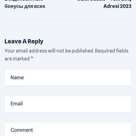
бонусы для всех
Adresi 2023
Leave A Reply
Your email address will not be published.
Required fields
are marked
*