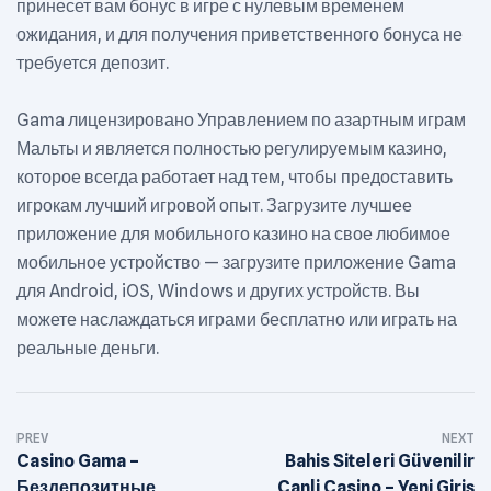
принесет вам бонус в игре с нулевым временем
ожидания, и для получения приветственного бонуса не
требуется депозит.
Gama лицензировано Управлением по азартным играм
Мальты и является полностью регулируемым казино,
которое всегда работает над тем, чтобы предоставить
игрокам лучший игровой опыт. Загрузите лучшее
приложение для мобильного казино на свое любимое
мобильное устройство — загрузите приложение Gama
для Android, iOS, Windows и других устройств. Вы
можете наслаждаться играми бесплатно или играть на
реальные деньги.
Post
PREV
NEXT
navigation
Casino Gama –
Bahis Siteleri Güvenilir
Бездепозитные
Canli Casino – Yeni Giriş