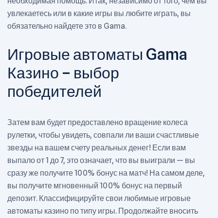
необходимая помощь. Итак, независимо от того, чем вы
увлекаетесь или в какие игры вы любите играть, вы
обязательно найдете это в Gama.
Игровые автоматы Gama
Казино – выбор
победителей
Затем вам будет предоставлено вращение колеса
рулетки, чтобы увидеть, совпали ли ваши счастливые
звезды на вашем счету реальных денег! Если вам
выпало от 1 до 7, это означает, что вы выиграли — вы
сразу же получите 100% бонус на матч! На самом деле,
вы получите мгновенный 100% бонус на первый
депозит. Классифицируйте свои любимые игровые
автоматы казино по типу игры. Продолжайте вносить