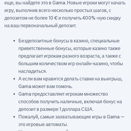
еще, вы найдете это в Gama. Новые игроки могут начать
игру, выполнив всего несколько простых шагов, с
депозитом не более 10 € и получить 400%-ную скидку
на ваш первоначальный депозит.
Бездепозитные бонусы в казино, специальные
приветственные бонусы, которые казино также
предлагает игрокам разного возраста, а также с
большим количеством игр онлайн-казино, чтобы
насладиться.
А если вам нравится делать ставки на выигрыш,
Gama может вам помочь.
Gama предоставляет игрокам множество
способов получить наличные, включая бонус на
депозит в размере 1 доллара США.
Пожалуй, самые захватывающие игры в Gama —
это игровые автоматы.