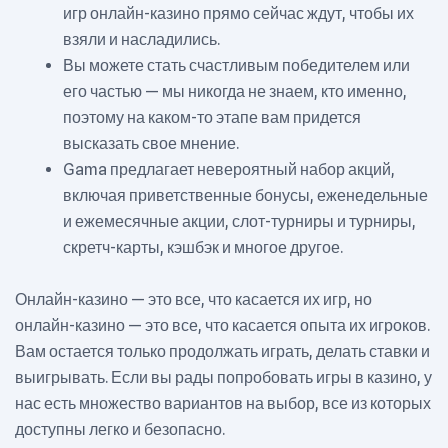
игр онлайн-казино прямо сейчас ждут, чтобы их
взяли и насладились.
Вы можете стать счастливым победителем или
его частью — мы никогда не знаем, кто именно,
поэтому на каком-то этапе вам придется
высказать свое мнение.
Gama предлагает невероятный набор акций,
включая приветственные бонусы, еженедельные
и ежемесячные акции, слот-турниры и турниры,
скретч-карты, кэшбэк и многое другое.
Онлайн-казино — это все, что касается их игр, но
онлайн-казино — это все, что касается опыта их игроков.
Вам остается только продолжать играть, делать ставки и
выигрывать. Если вы рады попробовать игры в казино, у
нас есть множество вариантов на выбор, все из которых
доступны легко и безопасно.