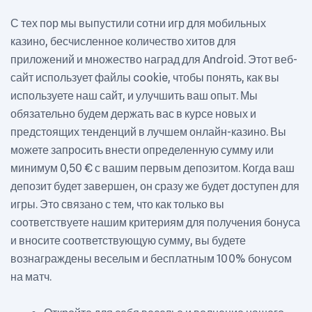
С тех пор мы выпустили сотни игр для мобильных
казино, бесчисленное количество хитов для
приложений и множество наград для Android. Этот веб-
сайт использует файлы cookie, чтобы понять, как вы
используете наш сайт, и улучшить ваш опыт. Мы
обязательно будем держать вас в курсе новых и
предстоящих тенденций в лучшем онлайн-казино. Вы
можете запросить внести определенную сумму или
минимум 0,50 € с вашим первым депозитом. Когда ваш
депозит будет завершен, он сразу же будет доступен для
игры. Это связано с тем, что как только вы
соответствуете нашим критериям для получения бонуса
и вносите соответствующую сумму, вы будете
вознаграждены веселым и бесплатным 100% бонусом
на матч.