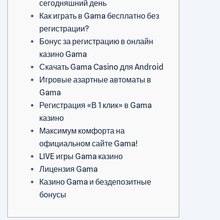
сегодняшний день
Как играть в Gama бесплатно без
регистрации?
Бонус за регистрацию в онлайн
казино Gama
Скачать Gama Casino для Android
Игровые азартные автоматы в
Gama
Регистрация «В 1 клик» в Gama
казино
Максимум комфорта на
официальном сайте Gama!
LIVE игры Gama казино
Лицензия Gama
Казино Gama и бездепозитные
бонусы