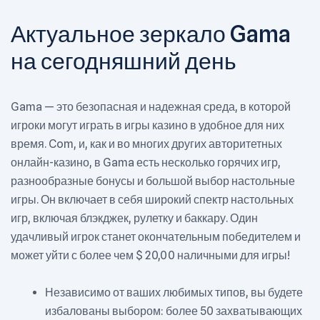
Актуальное зеркало Gama
на сегодняшний день
Gama — это безопасная и надежная среда, в которой
игроки могут играть в игры казино в удобное для них
время. Com, и, как и во многих других авторитетных
онлайн-казино, в Gama есть несколько горячих игр,
разнообразные бонусы и большой выбор настольные
игры. Он включает в себя широкий спектр настольных
игр, включая блэкджек, рулетку и баккару. Один
удачливый игрок станет окончательным победителем и
может уйти с более чем $ 20,00 наличными для игры!
Независимо от ваших любимых типов, вы будете
избалованы выбором: более 50 захватывающих