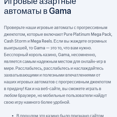
Игровые азартные
автоматы в Gama
Проверьте наши игровые автоматы с прогрессивным
джекпотом, которые включают Pure Platinum Mega Pack,
Cash Storm и Mega Reels. Если вы жаждете огромных
выигрышей, то Gama — это то, что вам нужно.
Бесспорный король казино, Gama, несомненно,
является самым надежным местом для онлайн-игр в
мире. Расслабьтесь, расслабьтесь и наслаждайтесь
захватывающими и полезными впечатлениями от
наших игровых автоматов с прогрессивным джекпотом
в придачу! Как и на веб-сайте, вы сможете играть в
любом браузере, но мобильные пользователи найдут
свою игру намного более удобной.
В прошлом это казино было признано сайтом