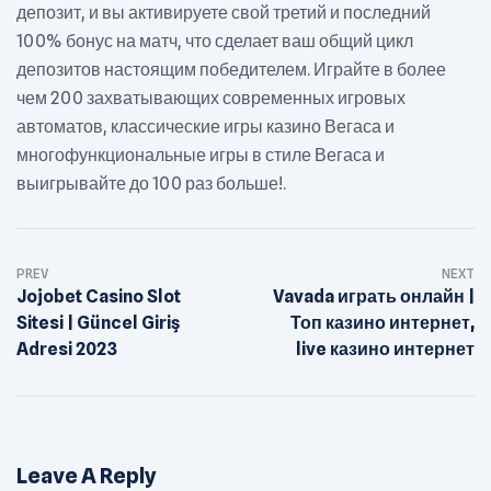
депозит, и вы активируете свой третий и последний
100% бонус на матч, что сделает ваш общий цикл
депозитов настоящим победителем. Играйте в более
чем 200 захватывающих современных игровых
автоматов, классические игры казино Вегаса и
многофункциональные игры в стиле Вегаса и
выигрывайте до 100 раз больше!.
Post
PREV
NEXT
navigation
Jojobet Casino Slot
Vavada играть онлайн |
Sitesi | Güncel Giriş
Топ казино интернет,
Adresi 2023
live казино интернет
Leave A Reply