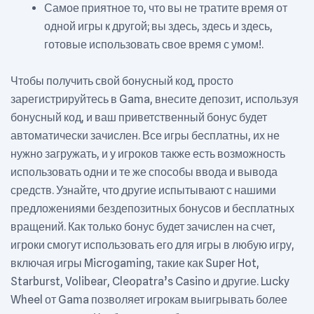
Самое приятное то, что вы не тратите время от
одной игры к другой; вы здесь, здесь и здесь,
готовые использовать свое время с умом!.
Чтобы получить свой бонусный код, просто
зарегистрируйтесь в Gama, внесите депозит, используя
бонусный код, и ваш приветственный бонус будет
автоматически зачислен. Все игры бесплатны, их не
нужно загружать, и у игроков также есть возможность
использовать одни и те же способы ввода и вывода
средств. Узнайте, что другие испытывают с нашими
предложениями бездепозитных бонусов и бесплатных
вращений. Как только бонус будет зачислен на счет,
игроки смогут использовать его для игры в любую игру,
включая игры Microgaming, такие как Super Hot,
Starburst, Volibear, Cleopatra’s Casino и другие. Lucky
Wheel от Gama позволяет игрокам выигрывать более