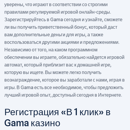
уверены, что играют в соответствии со строгими
правилами регулируемой игровой онлайн-среды.
Зарегистрируйтесь в Gama сегодня и узнайте, сможете
ли вы получить приветственный бонус, который даст
вам дополнительные деньги для игры, а также
воспользоваться другими акциями и предложениями.
Независимо от того, на каком программном
обеспечении вы играете, обязательно найдется игровой
автомат, который приблизит вас к домашней игре,
которую вы ищете. Вы можете легко получить
вознаграждение, которое вы заработали с нами, играя в
игры. В Gama есть все необходимое, чтобы предложить
лучший игровой опыт, доступный сегодня в Интернете.
Регистрация «В 1 клик» в
Gama казино