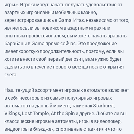
игры». Игроки могут начать получать удовольствие от
азартных игр онлайн и мобильных казино,
зарегистрировавшись в Gama. Итак, независимо от того,
являетесь ли вы новичком в азартных играх или
опытным профессионалом, вы можете начать вращать
барабаны в Gama прямо сейчас. Это предложение
имеет короткую продолжительность, поэтому, если вы
хотите внести свой первый депозит, вам нужно будет
сделать это в течение первого месяца после открытия
счета.
Наш текущий ассортимент игровых автоматов включает
в себя некоторые из самых популярных игровых
автоматов на данный момент, такие как Starburst,
Vikings, Lost Temple, At the Spin и другие. Любите ли вы
классические игровые автоматы, игры в видеопокер,
видеоигры в блэкджек, спортивные ставки или что-то