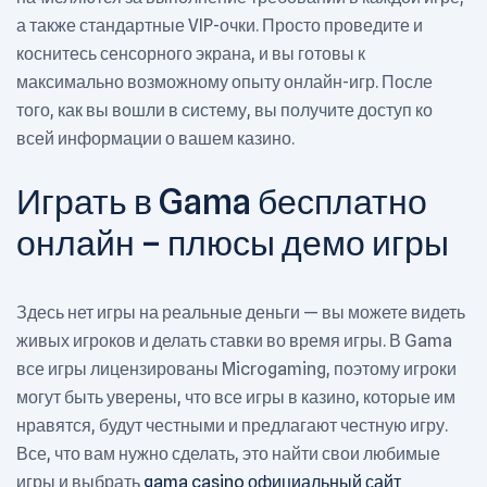
а также стандартные VIP-очки. Просто проведите и
коснитесь сенсорного экрана, и вы готовы к
максимально возможному опыту онлайн-игр. После
того, как вы вошли в систему, вы получите доступ ко
всей информации о вашем казино.
Играть в Gama бесплатно
онлайн – плюсы демо игры
Здесь нет игры на реальные деньги — вы можете видеть
живых игроков и делать ставки во время игры. В Gama
все игры лицензированы Microgaming, поэтому игроки
могут быть уверены, что все игры в казино, которые им
нравятся, будут честными и предлагают честную игру.
Все, что вам нужно сделать, это найти свои любимые
игры и выбрать
gama casino официальный сайт