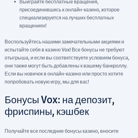
Выиграйте бесплатные вращения,
присоединившись к онлайн-казино, которое
специализируется на лучших бесплатных
вращениях!
Воспользуйтесь нашими замечательными акциями и
испытайте себя в казино Vox! Все бонусы не требуют
отыгрыша, и если вы соответствуете условиям бонуса,
они также могут быть добавлены к вашему банкроллу.
Если вы новичок в онлайн-казино или просто хотите
попробовать новую игру, мы для вас!
Бонусы Vox: на депозит,
фриспины, кэшбек
Получайте все последние бонусы казино, вносите