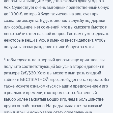
депозиты и выводите средства сколько душе угодно в
Vox. Существует очень выгодный приветственный бонус
до 1000 €, который будет зачислен на ваш счет при
создании аккаунта. Будь то звонок в службу поддержки
или сообщение, нет сомнений, что вы сможете быстро и
легко найти ответ на свой вопрос. Где вам нужно сделать
некоторые вещи в Vox, а именно внести депозит, чтобы
получить вознаграждение в виде бонуса за матч.
Чтобы сделать ваш первый депозит еще приятнее, вы
получите соответствующий бонус на второй депозит в
размере £/€/$20. Хотя вы можете выиграть сладкий
тайник в БЕСПЛАТНОЙ игре, это будет не так просто. Вы
также можете ознакомиться с нашим предложением игр
в реальном времени, в котором есть собственный
выбор более захватывающих игр, чем в большинстве
других онлайн-казино. Награды выдаются за каждый
раунд игры, и можно заработать определенные