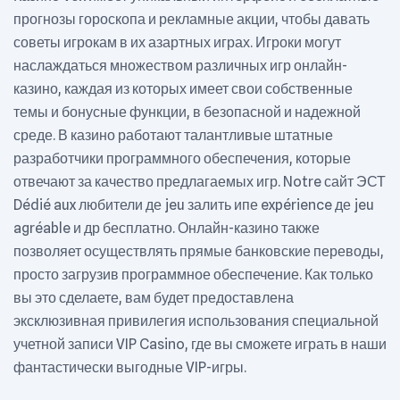
прогнозы гороскопа и рекламные акции, чтобы давать
советы игрокам в их азартных играх. Игроки могут
наслаждаться множеством различных игр онлайн-
казино, каждая из которых имеет свои собственные
темы и бонусные функции, в безопасной и надежной
среде. В казино работают талантливые штатные
разработчики программного обеспечения, которые
отвечают за качество предлагаемых игр. Notre сайт ЭСТ
Dédié aux любители де jeu залить ипе expérience де jeu
agréable и др бесплатно. Онлайн-казино также
позволяет осуществлять прямые банковские переводы,
просто загрузив программное обеспечение. Как только
вы это сделаете, вам будет предоставлена
эксклюзивная привилегия использования специальной
учетной записи VIP Casino, где вы сможете играть в наши
фантастически выгодные VIP-игры.