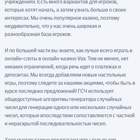
учреждениях. Есть много вариантов для игроков,
которые хотят начать, а затем узнать больше о своих
интересах. Мы очень популярное казино, поэтому
неудивительно, что у нас очень широкая и
разнообразная база игроков.
И по большей части вы знаете, как лучше всего играть в
онлайн-слоты в онлайн-казино Vox. Тем не менее, нет
никаких ограничений, когда речь идет о платежах и
депозитах. Мы всегда добавляем новые настольные
игры, поэтому следите за нашими акциями, чтобы быть в
курсе последних предложений! ГСЧ использует
общедоступные алгоритмы генератора случайных
чисел для генерации одного или нескольких случайных
чисел, которые впоследствии сопоставляются с частной
и нераскрытой последовательностью чисел.
Хотя многие казино предлагают игры только для