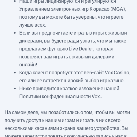
Наши игры лицензируются и регулируются
Управлением электронных игр Кюрасао (MGA),
поэтому вы можете быть уверены, что играете
лучше всех.
Если вы предпочитаете играть в игры с живыми
дилерами, вы будете рады узнать, что мы также
предлагаем функцию Live Dealer, которая
позволяет вам играть с живыми дилерами
онлайн!
Когда клиент попробует этот веб-сайт Vox Casino,
его или ее встретит широкий выбор игр казино.
Ниже приводится краткое изложение нашей
Политики конфиденциальности Vox:.
На самом деле, мы позаботились о том, чтобы вы могли
получить доступ к нашим играм и играть в них всего
несколькими касаниями экрана вашего устройства. Вы
можете зарегистрировать свою учетную запись у нас в