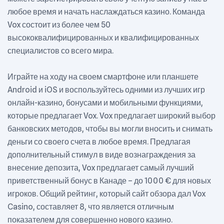
любое время и начать наслаждаться казино. Команда
Vox состоит из более чем 50
высококвалифицированных и квалифицированных
специалистов со всего мира.
Играйте на ходу на своем смартфоне или планшете
Android и iOS и воспользуйтесь одними из лучших игр
онлайн-казино, бонусами и мобильными функциями,
которые предлагает Vox. Vox предлагает широкий выбор
банковских методов, чтобы вы могли вносить и снимать
деньги со своего счета в любое время. Предлагая
дополнительный стимул в виде вознаграждения за
внесение депозита, Vox предлагает самый лучший
приветственный бонус в Канаде – до 1000 € для новых
игроков. Общий рейтинг, который сайт обзора дал Vox
Casino, составляет 8, что является отличным
показателем для совершенно нового казино.