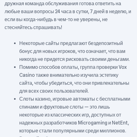
дружная команда обслуживания готова ответить на
любые ваши вопросы 24 часа в сутки, 7 дней в неделю, и
если вы когда-нибудь в чем-то не уверены, не
стесняйтесь спрашивать!
Некоторые сайты предлагают бездепозитный
бонус для новых игроков, что означает, что вам
никогда не придется рисковать своими деньгами.
Помимо способов оплаты, группа проверки Vox
Casino также внимательно изучила эстетику
сайта, чтобы убедиться, что они привлекательны
для всех своих пользователей.
Слоты казино, игровые автоматы с бесплатными
спинами и фруктовые слоты — это лишь
некоторые из классических игр, доступных от
надежных разработчиков Microgaming и NetEnt,
которые стали популярными среди миллионов.