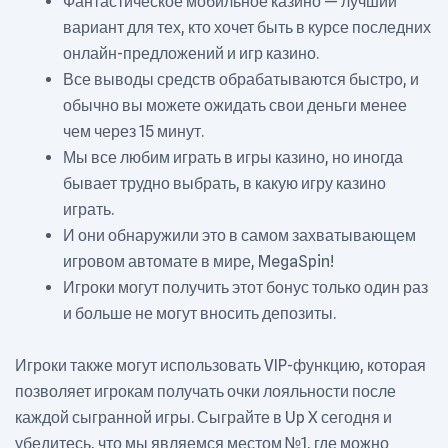
Фантастическое мобильное казино — лучший
вариант для тех, кто хочет быть в курсе последних
онлайн-предложений и игр казино.
Все выводы средств обрабатываются быстро, и
обычно вы можете ожидать свои деньги менее
чем через 15 минут.
Мы все любим играть в игры казино, но иногда
бывает трудно выбрать, в какую игру казино
играть.
И они обнаружили это в самом захватывающем
игровом автомате в мире, MegaSpin!
Игроки могут получить этот бонус только один раз
и больше не могут вносить депозиты.
Игроки также могут использовать VIP-функцию, которая
позволяет игрокам получать очки лояльности после
каждой сыгранной игры. Сыграйте в Up X сегодня и
убедитесь, что мы являемся местом №1, где можно