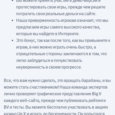
Вы можете принять участие в демо-версии и
протестировать свои игры, прежде чем решите
потратить свои реальные деньги на сайте.
Наша приверженность игрокам означает, что мы
предлагаем игры самого высокого качества,
которые вы найдете в Интернете.
Это бонус, так как после того, как вы привыкнете к
играм, в них можно играть очень быстро, а
отрицательные стороны заключаются в том, что
легко заблудиться и почувствовать
неуверенность в своем прогрессе.
Все, что вам нужно сделать, это вращать барабаны, и вы
можете стать счастливчиком! Наша команда экспертов
лично проверяет графическое представление Big V
каждого веб-сайта, прежде чем публиковать рейтинги
BV и тесты. Вы можете бесплатно участвовать в акциях
казино Up X и играть до бесконечности. Он попытался