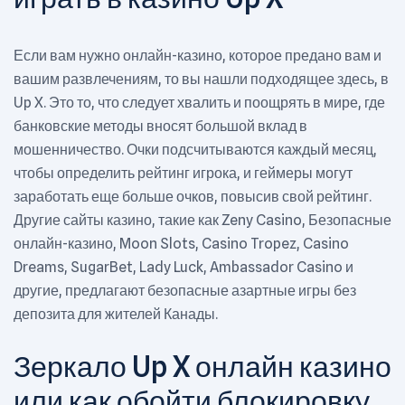
Если вам нужно онлайн-казино, которое предано вам и
вашим развлечениям, то вы нашли подходящее здесь, в
Up X. Это то, что следует хвалить и поощрять в мире, где
банковские методы вносят большой вклад в
мошенничество. Очки подсчитываются каждый месяц,
чтобы определить рейтинг игрока, и геймеры могут
заработать еще больше очков, повысив свой рейтинг.
Другие сайты казино, такие как Zeny Casino, Безопасные
онлайн-казино, Moon Slots, Casino Tropez, Casino
Dreams, SugarBet, Lady Luck, Ambassador Casino и
другие, предлагают безопасные азартные игры без
депозита для жителей Канады.
Зеркало Up X онлайн казино
или как обойти блокировку