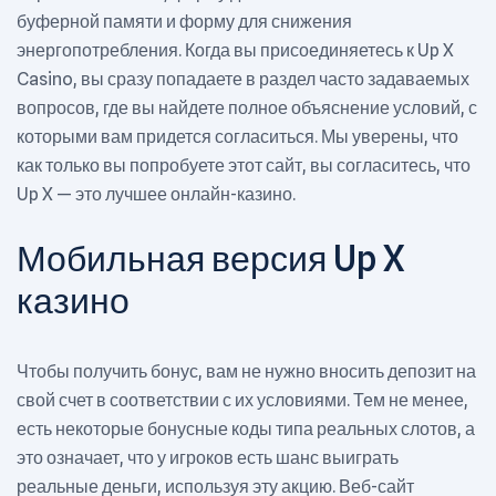
буферной памяти и форму для снижения
энергопотребления. Когда вы присоединяетесь к Up X
Casino, вы сразу попадаете в раздел часто задаваемых
вопросов, где вы найдете полное объяснение условий, с
которыми вам придется согласиться. Мы уверены, что
как только вы попробуете этот сайт, вы согласитесь, что
Up X — это лучшее онлайн-казино.
Мобильная версия Up X
казино
Чтобы получить бонус, вам не нужно вносить депозит на
свой счет в соответствии с их условиями. Тем не менее,
есть некоторые бонусные коды типа реальных слотов, а
это означает, что у игроков есть шанс выиграть
реальные деньги, используя эту акцию. Веб-сайт