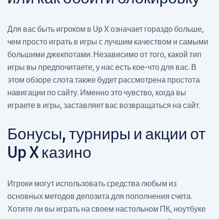
Для вас быть игроком в Up X означает гораздо больше,
чем просто играть в игры с лучшим качеством и самыми
большими джекпотами. Независимо от того, какой тип
игры вы предпочитаете, у нас есть кое-что для вас. В
этом обзоре слота также будет рассмотрена простота
навигации по сайту. Именно это чувство, когда вы
играете в игры, заставляет вас возвращаться на сайт.
Бонусы, турниры и акции от
Up X казино
Игроки могут использовать средства любым из
основных методов депозита для пополнения счета.
Хотите ли вы играть на своем настольном ПК, ноутбуке