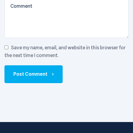
Save my name, email, and website in this browser for
the next time I comment.
Post Comment