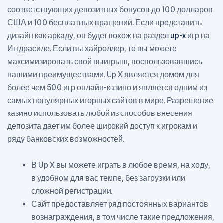
соответствующих депозитных бонусов до 100 долларов
США и 100 бесплатных вращений. Если представить
дизайн как аркаду, он будет похож на раздел
up-x
игр на
Иггдрасиле. Если вы хайроллер, то вы можете
максимизировать свой выигрыш, воспользовавшись
нашими преимуществами. Up X является домом для
более чем 500 игр онлайн-казино и является одним из
самых популярных игорных сайтов в мире. Разрешение
казино использовать любой из способов внесения
депозита дает им более широкий доступ к игрокам и
ряду банковских возможностей.
В Up X вы можете играть в любое время, на ходу,
в удобном для вас темпе, без загрузки или
сложной регистрации.
Сайт предоставляет ряд постоянных вариантов
вознаграждения, в том числе такие предложения,