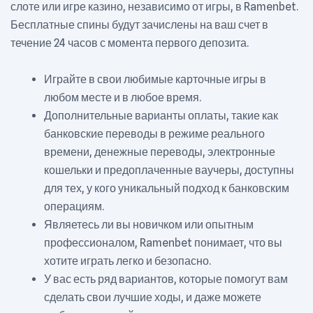
слоте или игре казино, независимо от игры, в Ramenbet.
Бесплатные спины будут зачислены на ваш счет в
течение 24 часов с момента первого депозита.
Играйте в свои любимые карточные игры в
любом месте и в любое время.
Дополнительные варианты оплаты, такие как
банковские переводы в режиме реального
времени, денежные переводы, электронные
кошельки и предоплаченные ваучеры, доступны
для тех, у кого уникальный подход к банковским
операциям.
Являетесь ли вы новичком или опытным
профессионалом, Ramenbet понимает, что вы
хотите играть легко и безопасно.
У вас есть ряд вариантов, которые помогут вам
сделать свои лучшие ходы, и даже можете