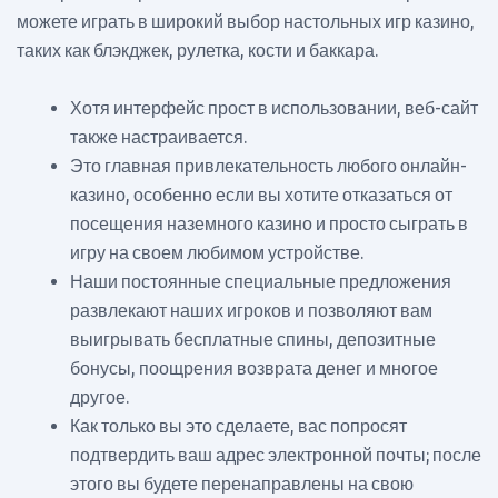
можете играть в широкий выбор настольных игр казино,
таких как блэкджек, рулетка, кости и баккара.
Хотя интерфейс прост в использовании, веб-сайт
также настраивается.
Это главная привлекательность любого онлайн-
казино, особенно если вы хотите отказаться от
посещения наземного казино и просто сыграть в
игру на своем любимом устройстве.
Наши постоянные специальные предложения
развлекают наших игроков и позволяют вам
выигрывать бесплатные спины, депозитные
бонусы, поощрения возврата денег и многое
другое.
Как только вы это сделаете, вас попросят
подтвердить ваш адрес электронной почты; после
этого вы будете перенаправлены на свою