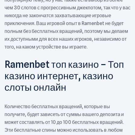
чем 30 слотов с прогрессивным джекпотом, так что у вас
никогда не закончатся захватывающие игровые
приключения. Ваш игровой опыт в Ramenbet не будет
полным без бесплатных вращений, поэтому мы делаем
их доступными для всех наших игроков, независимо от
того, на каком устройстве вы играете.
Ramenbet топ казино – Топ
казино интернет, казино
слоты онлайн
Количество бесплатных вращений, которые вы
получите, будет зависеть от суммы вашего депозита и
может составлять от 10 до 100 бесплатных вращений.
Эти бесплатные спины можно использовать в любом