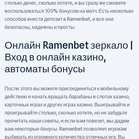
столько денег, сколько хотите, и вы сразу же сможете
воспользоваться 100% бонусом на матч. Есть несколько
способов внести депозит в Ramenbet, и все они
безопасны, надежны и просты.
Онлайн Ramenbet зеркало |
Вход в онлайн казино,
автоматы бонусы
После этого вы можете присоединиться к мобильному
действию и начать вращать барабаны в слотах казино,
карточных играх и других играх казино. Выигрывайте и
проигрывайте столько, сколько хотите, но не забудьте
прочитать наши советы, и если вам повезет, мы дадим
вам некоторые бонусы. Ramenbet позволяет игрокам
выбирать из огромного количества отличных игр. Вы