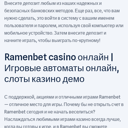
Внесите депозит любым из наших надежных и
безопасных банковских методов. Еще раз, все, что вам
нужно сделать, это войти в систему с вашим именем
пользователя и паролем, используя свой компьютер или
мобильное устройство. Затем внесите депозит и
начните играть, чтобы выиграть по-крупному!
Ramenbet casino онлайн |
Игровые автоматы онлайн,
слоты казино демо
С поддержкой, акциями и отличными играми Ramenbet
— отличное место для игры. Почему бы не открыть счет в
Ramenbet сегодня и не начать веселиться?
Наслаждаться любимыми играми казино всегда лучше,
когда вы готовы к игре, и в Ramenbet вы сможете