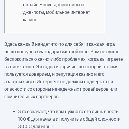
онлайн Бонусы, фриспины и
джекпоты, мобильное интернет
казино
Здесь каждый найдет что-то для себя, и каждая игра
легко доступна благодаря быстрой игре. Вам не нужно
беспокоиться о каких-либо проблемах, когда вы играете
в спин-казино. Это одна из причин, по которой это имя
пользуется доверием, и репутация казино и его
азартных игр в Интернете не должны подвергаться
опасности со стороны ненадежных провайдеров или
сомнительных партнеров.
Это означает, что вам нужно всего лишь внести
100 € для начала и получить в общей сложности
300 € для игры!