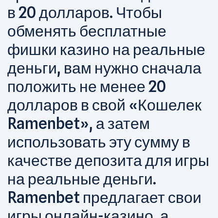
в 20 долларов. Чтобы
обменять бесплатные
фишки казино на реальные
деньги, вам нужно сначала
положить не менее 20
долларов в свой «Кошелек
Ramenbet», а затем
использовать эту сумму в
качестве депозита для игры
на реальные деньги.
Ramenbet предлагает свои
игры онлайн-казино, а