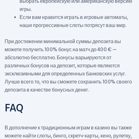
выбрать европейскую или американскую версию
игры.
Если вам нравится играть в игровые автоматы,
наши прогрессивные слоты потрясут ваш мир.
При достижении минимальной суммы депозита вы
можете получить 100% бонус на матч до 400 € —
абсолютно бесплатно. Бонусы варьируются от
различных бонусов на депозит, которые являются
эксклюзивными для определенных банковских услуг.
Лучше всего то, что вы сможете сохранить 100% своего
депозита в качестве бонусных денег.
FAQ
В дополнение к традиционным играм в казино вы также
можете найти слоты, бинго, скретч-карты, кено, рулетку,