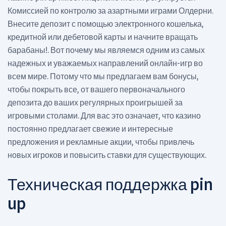
Комиссией по контролю за азартными играми Олдерни.
Внесите депозит с помощью электронного кошелька,
кредитной или дебетовой карты и начните вращать
барабаны!. Вот почему мы являемся одним из самых
надежных и уважаемых направлений онлайн-игр во
всем мире. Потому что мы предлагаем вам бонусы,
чтобы покрыть все, от вашего первоначального
депозита до ваших регулярных проигрышей за
игровыми столами. Для вас это означает, что казино
постоянно предлагает свежие и интересные
предложения и рекламные акции, чтобы привлечь
новых игроков и повысить ставки для существующих.
Техническая поддержка pin
up