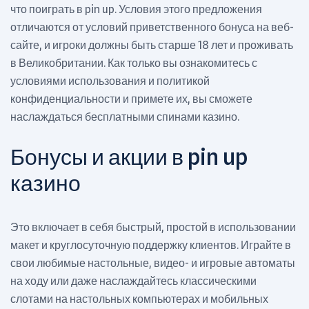
что поиграть в pin up. Условия этого предложения
отличаются от условий приветственного бонуса на веб-
сайте, и игроки должны быть старше 18 лет и проживать
в Великобритании. Как только вы ознакомитесь с
условиями использования и политикой
конфиденциальности и примете их, вы сможете
наслаждаться бесплатными спинами казино.
Бонусы и акции в pin up
казино
Это включает в себя быстрый, простой в использовании
макет и круглосуточную поддержку клиентов. Играйте в
свои любимые настольные, видео- и игровые автоматы
на ходу или даже наслаждайтесь классическими
слотами на настольных компьютерах и мобильных