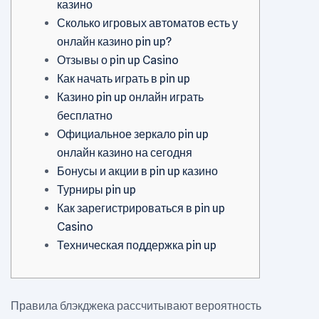
казино
Сколько игровых автоматов есть у
онлайн казино pin up?
Отзывы о pin up Casino
Как начать играть в pin up
Казино pin up онлайн играть
бесплатно
Официальное зеркало pin up
онлайн казино на сегодня
Бонусы и акции в pin up казино
Турниры pin up
Как зарегистрироваться в pin up
Casino
Техническая поддержка pin up
Правила блэкджека рассчитывают вероятность