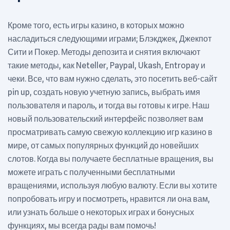
Кроме того, есть игры казино, в которых можно
насладиться следующими играми; Блэкджек, Джекпот
Сити и Покер. Методы депозита и снятия включают
такие методы, как Neteller, Paypal, Ukash, Entropay и
чеки. Все, что вам нужно сделать, это посетить веб-сайт
pin up, создать новую учетную запись, выбрать имя
пользователя и пароль, и тогда вы готовы к игре. Наш
новый пользовательский интерфейс позволяет вам
просматривать самую свежую коллекцию игр казино в
мире, от самых популярных функций до новейших
слотов. Когда вы получаете бесплатные вращения, вы
можете играть с полученными бесплатными
вращениями, используя любую валюту. Если вы хотите
попробовать игру и посмотреть, нравится ли она вам,
или узнать больше о некоторых играх и бонусных
функциях, мы всегда рады вам помочь!