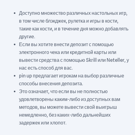
Доступно множество различных настольных игр,
в том числе блэкджек, рулетка и игры в кости,
такие как кости, и в течение дня можно добавлять
другие.
Если вы хотите внести депозит с помощью
электронного чека или кредитной карты или
вывести средства с помощью Skrill или Neteller, у
нас есть способ для вас.
pin up предлагает игрокам на выбор различные
способы внесения депозита.
Это означает, что если вы не полностью
удовлетворены каким-либо из доступных вам
методов, вы можете вывести свой выигрыш
немедленно, без каких-либо дальнейших
задержек или хлопот.