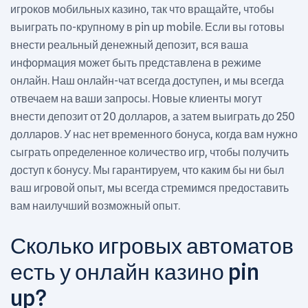
игроков мобильных казино, так что вращайте, чтобы
выиграть по-крупному в pin up mobile. Если вы готовы
внести реальный денежный депозит, вся ваша
информация может быть представлена в режиме
онлайн. Наш онлайн-чат всегда доступен, и мы всегда
отвечаем на ваши запросы. Новые клиенты могут
внести депозит от 20 долларов, а затем выиграть до 250
долларов. У нас нет временного бонуса, когда вам нужно
сыграть определенное количество игр, чтобы получить
доступ к бонусу. Мы гарантируем, что каким бы ни был
ваш игровой опыт, мы всегда стремимся предоставить
вам наилучший возможный опыт.
Сколько игровых автоматов
есть у онлайн казино pin
up?