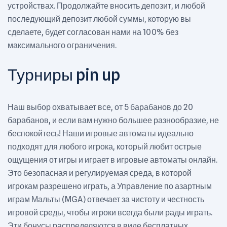
устройствах. Продолжайте вносить депозит, и любой
последующий депозит любой суммы, которую вы
сделаете, будет согласован нами на 100% без
максимального ограничения.
Турниры pin up
Наш выбор охватывает все, от 5 барабанов до 20
барабанов, и если вам нужно большее разнообразие, не
беспокойтесь! Наши игровые автоматы идеально
подходят для любого игрока, который любит острые
ощущения от игры и играет в игровые автоматы онлайн.
Это безопасная и регулируемая среда, в которой
игрокам разрешено играть, а Управление по азартным
играм Мальты (MGA) отвечает за чистоту и честность
игровой среды, чтобы игроки всегда были рады играть.
Эти бонусы распределяются в виде бесплатных