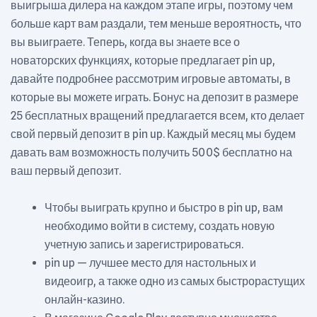
выигрыша дилера на каждом этапе игры, поэтому чем
больше карт вам раздали, тем меньше вероятность, что
вы выиграете. Теперь, когда вы знаете все о
новаторских функциях, которые предлагает pin up,
давайте подробнее рассмотрим игровые автоматы, в
которые вы можете играть. Бонус на депозит в размере
25 бесплатных вращений предлагается всем, кто делает
свой первый депозит в pin up. Каждый месяц мы будем
давать вам возможность получить 500$ бесплатно на
ваш первый депозит.
Чтобы выиграть крупно и быстро в pin up, вам
необходимо войти в систему, создать новую
учетную запись и зарегистрироваться.
pin up — лучшее место для настольных и
видеоигр, а также одно из самых быстрорастущих
онлайн-казино.