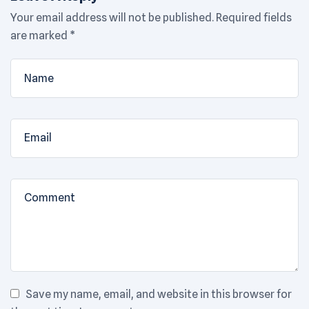
Your email address will not be published.
Required fields
are marked
*
Save my name, email, and website in this browser for