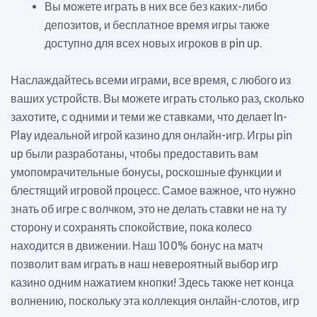
Вы можете играть в них все без каких-либо
депозитов, и бесплатное время игры также
доступно для всех новых игроков в pin up.
Наслаждайтесь всеми играми, все время, с любого из
ваших устройств. Вы можете играть столько раз, сколько
захотите, с одними и теми же ставками, что делает In-
Play идеальной игрой казино для онлайн-игр. Игры pin
up были разработаны, чтобы предоставить вам
умопомрачительные бонусы, роскошные функции и
блестящий игровой процесс. Самое важное, что нужно
знать об игре с волчком, это не делать ставки не на ту
сторону и сохранять спокойствие, пока колесо
находится в движении. Наш 100% бонус на матч
позволит вам играть в наш невероятный выбор игр
казино одним нажатием кнопки! Здесь также нет конца
волнению, поскольку эта коллекция онлайн-слотов, игр