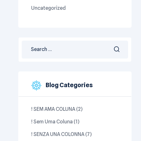
Uncategorized
Search
for:
Blog Categories
! SEM AMA COLUNA
(2)
! Sem Uma Coluna
(1)
! SENZA UNA COLONNA
(7)