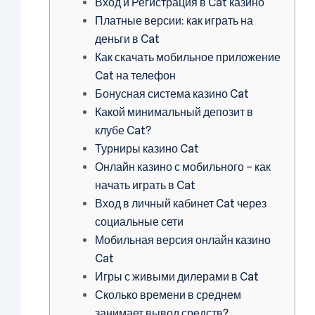
Вход и Регистрация в Cat казино
Платные версии: как играть на
деньги в Cat
Как скачать мобильное приложение
Cat на телефон
Бонусная система казино Cat
Какой минимальный депозит в
клубе Cat?
Турниры казино Cat
Онлайн казино с мобильного – как
начать играть в Cat
Вход в личный кабинет Cat через
социальные сети
Мобильная версия онлайн казино
Cat
Игры с живыми дилерами в Cat
Сколько времени в среднем
занимает вывод средств?