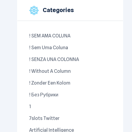
Categories
! SEM AMA COLUNA
! Sem Uma Coluna
! SENZA UNA COLONNA
! Without A Column
! Zonder Een Kolom
! Без Рубрики
1
7slots Twitter
Artificial Intelligence