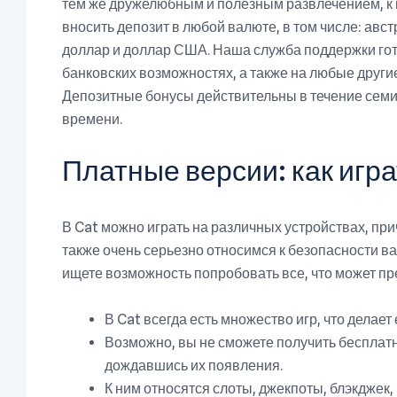
тем же дружелюбным и полезным развлечением, к 
вносить депозит в любой валюте, в том числе: авс
доллар и доллар США. Наша служба поддержки гот
банковских возможностях, а также на любые другие
Депозитные бонусы действительны в течение семи д
времени.
Платные версии: как игра
В Cat можно играть на различных устройствах, пр
также очень серьезно относимся к безопасности в
ищете возможность попробовать все, что может пр
В Cat всегда есть множество игр, что дела
Возможно, вы не сможете получить бесплатн
дождавшись их появления.
К ним относятся слоты, джекпоты, блэкджек, 