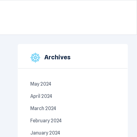
Archives
May 2024
April 2024
March 2024
February 2024
January 2024