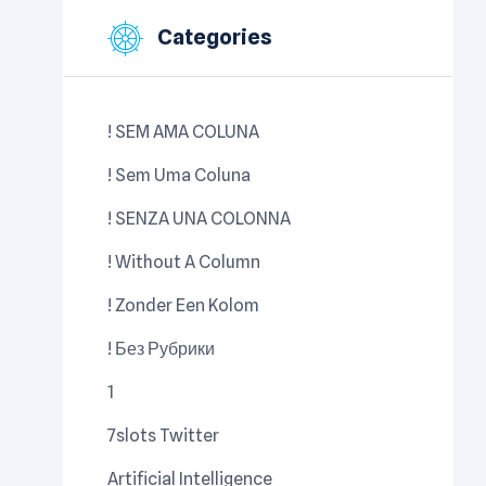
Categories
! SEM AMA COLUNA
! Sem Uma Coluna
! SENZA UNA COLONNA
! Without A Column
! Zonder Een Kolom
! Без Рубрики
1
7slots Twitter
Artificial Intelligence