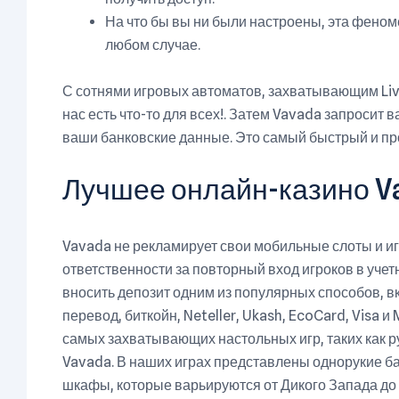
На что бы вы ни были настроены, эта фено
любом случае.
С сотнями игровых автоматов, захватывающим Liv
нас есть что-то для всех!. Затем Vavada запросит
ваши банковские данные. Это самый быстрый и про
Лучшее онлайн-казино V
Vavada не рекламирует свои мобильные слоты и иг
ответственности за повторный вход игроков в учет
вносить депозит одним из популярных способов, в
перевод, биткойн, Neteller, Ukash, EcoCard, Visa и 
самых захватывающих настольных игр, таких как р
Vavada. В наших играх представлены однорукие б
шкафы, которые варьируются от Дикого Запада до 