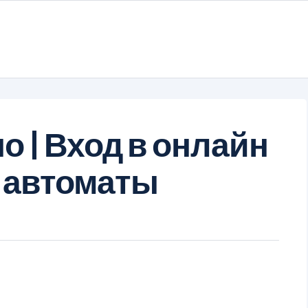
о | Вход в онлайн
е автоматы