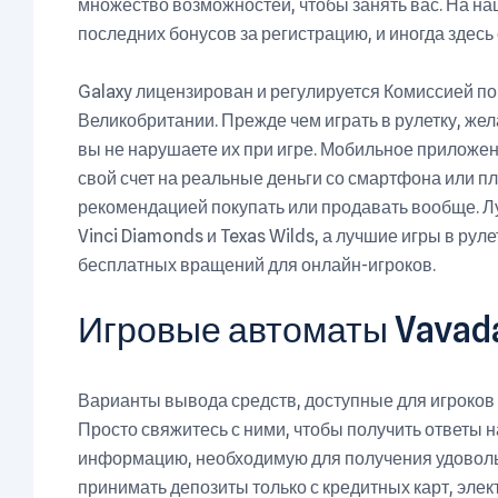
множество возможностей, чтобы занять вас. На на
последних бонусов за регистрацию, и иногда здесь 
Galaxy лицензирован и регулируется Комиссией по
Великобритании. Прежде чем играть в рулетку, жел
вы не нарушаете их при игре. Мобильное приложен
свой счет на реальные деньги со смартфона или п
рекомендацией покупать или продавать вообще. Лу
Vinci Diamonds и Texas Wilds, а лучшие игры в р
бесплатных вращений для онлайн-игроков.
Игровые автоматы Vavad
Варианты вывода средств, доступные для игроков за
Просто свяжитесь с ними, чтобы получить ответы н
информацию, необходимую для получения удоволь
принимать депозиты только с кредитных карт, эле