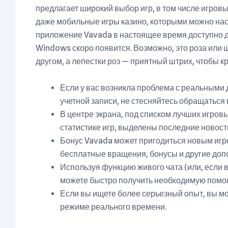
предлагает широкий выбор игр, в том числе игров
даже мобильные игры казино, которыми можно нас
приложение Vavada в настоящее время доступно дл
Windows скоро появится. Возможно, это роза или ш
другом, а лепестки роз — приятный штрих, чтобы к
Если у вас возникла проблема с реальными 
учетной записи, не стесняйтесь обращаться
В центре экрана, под списком лучших игров
статистике игр, выделены последние новост
Бонус Vavada может пригодиться новым игро
бесплатные вращения, бонусы и другие доп
Используя функцию живого чата (или, если
можете быстро получить необходимую помо
Если вы ищете более серьезный опыт, вы мо
режиме реального времени.