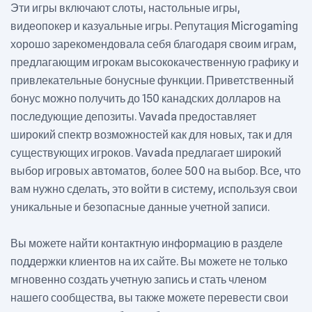
Эти игры включают слоты, настольные игры,
видеопокер и казуальные игры. Репутация Microgaming
хорошо зарекомендовала себя благодаря своим играм,
предлагающим игрокам высококачественную графику и
привлекательные бонусные функции. Приветственный
бонус можно получить до 150 канадских долларов на
последующие депозиты. Vavada предоставляет
широкий спектр возможностей как для новых, так и для
существующих игроков. Vavada предлагает широкий
выбор игровых автоматов, более 500 на выбор. Все, что
вам нужно сделать, это войти в систему, используя свои
уникальные и безопасные данные учетной записи.
Вы можете найти контактную информацию в разделе
поддержки клиентов на их сайте. Вы можете не только
мгновенно создать учетную запись и стать членом
нашего сообщества, вы также можете перевести свои