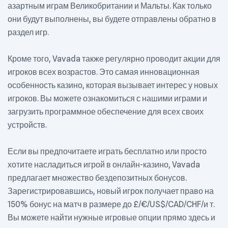
азартным играм Великобритании и Мальты. Как только
они будут выполнены, вы будете отправлены обратно в
раздел игр.
Кроме того, Vavada также регулярно проводит акции для
игроков всех возрастов. Это самая инновационная
особенность казино, которая вызывает интерес у новых
игроков. Вы можете ознакомиться с нашими играми и
загрузить программное обеспечение для всех своих
устройств.
Если вы предпочитаете играть бесплатно или просто
хотите насладиться игрой в онлайн-казино, Vavada
предлагает множество бездепозитных бонусов.
Зарегистрировавшись, новый игрок получает право на
150% бонус на матч в размере до £/€/US$/CAD/CHF/и т.
Вы можете найти нужные игровые опции прямо здесь и