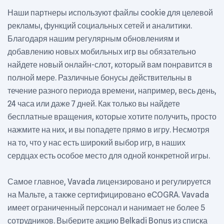
Наши партнеры используют файлы cookie для целевой
рекламы, функций социальных сетей и аналитики.
Благодаря нашим регулярным обновлениям и
добавлению новых мобильных игр вы обязательно
найдете новый онлайн-слот, который вам понравится в
полной мере. Различные бонусы действительны в
течение разного периода времени, например, весь день,
24 часа или даже 7 дней. Как только вы найдете
бесплатные вращения, которые хотите получить, просто
нажмите на них, и вы попадете прямо в игру. Несмотря
на то, что у нас есть широкий выбор игр, в наших
сердцах есть особое место для одной конкретной игры.
Самое главное, Vavada лицензировано и регулируется
на Мальте, а также сертифицировано eCOGRA. Vavada
имеет ограниченный персонал и нанимает не более 5
сотрудников. Выберите акцию Belkadi Bonus из списка