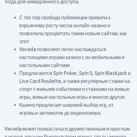
тогда для немедленного доступа.
С тех пор свобода публикации привела к
взрывному росту числа онлайн-казино и
позволила процветать таким новым сайтам, как
этот.
Vavada позволяет легко наслаждаться
настоящими играми казино с их мобильными и
настольными сайтами.
Предлагаются Spin Poker, Spin 5, Spin Blackjack и
Live Card Roulette, а также регулярные ставки на
спорт с живыми событиями и ставками на живые
игры, живые настольные игры и многое другое.
Казино предлагает широкий выбор игр, от
игровых автоматов до видеопокера.
Vavada может похвастаться дружественным и простым
в использовании Руководством игрока, где вы можете