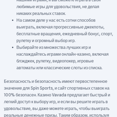
любимые игры для удовольствия, не делая
никаких реальных ставок.
На самом деле у нас есть сотни способов
выиграть, включая прогрессивные джекпоты,
бесплатные вращения, ежедневный бонус, спорт,
рулетку и огромный выбор игр.
Выбирайте из множества лучших игр и
наслаждайтесь играми онлайн-казино, включая
блэкджек, рулетку, видеопокер, игровые
автоматы или классические слоты из списка.
Безопасность и безопасность имеют первостепенное
значение для Spin Sports, и сайт спортивных ставок на
100% безопасен. Казино Vavada предлагает быстрый и
легкий доступ к выбору игр, и если вы решите играть в
удовольствие, вы даже можете играть, чтобы выиграть
реальные денежные призы. Таким образом, используя