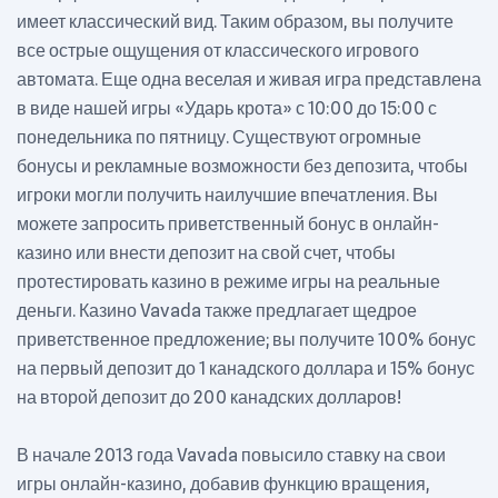
имеет классический вид. Таким образом, вы получите
все острые ощущения от классического игрового
автомата. Еще одна веселая и живая игра представлена
в виде нашей игры «Ударь крота» с 10:00 до 15:00 с
понедельника по пятницу. Существуют огромные
бонусы и рекламные возможности без депозита, чтобы
игроки могли получить наилучшие впечатления. Вы
можете запросить приветственный бонус в онлайн-
казино или внести депозит на свой счет, чтобы
протестировать казино в режиме игры на реальные
деньги. Казино Vavada также предлагает щедрое
приветственное предложение; вы получите 100% бонус
на первый депозит до 1 канадского доллара и 15% бонус
на второй депозит до 200 канадских долларов!
В начале 2013 года Vavada повысило ставку на свои
игры онлайн-казино, добавив функцию вращения,