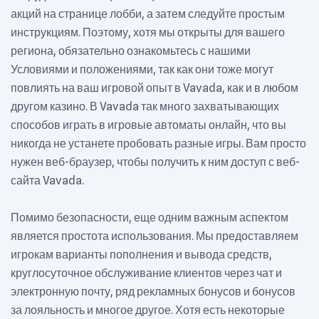
акций на странице лобби, а затем следуйте простым
инструкциям. Поэтому, хотя мы открыты для вашего
региона, обязательно ознакомьтесь с нашими
Условиями и положениями, так как они тоже могут
повлиять на ваш игровой опыт в Vavada, как и в любом
другом казино. В Vavada так много захватывающих
способов играть в игровые автоматы онлайн, что вы
никогда не устанете пробовать разные игры. Вам просто
нужен веб-браузер, чтобы получить к ним доступ с веб-
сайта Vavada.
Помимо безопасности, еще одним важным аспектом
является простота использования. Мы предоставляем
игрокам варианты пополнения и вывода средств,
круглосуточное обслуживание клиентов через чат и
электронную почту, ряд рекламных бонусов и бонусов
за лояльность и многое другое. Хотя есть некоторые