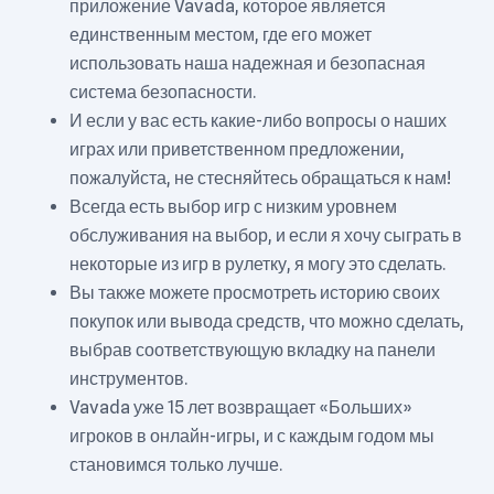
приложение Vavada, которое является
единственным местом, где его может
использовать наша надежная и безопасная
система безопасности.
И если у вас есть какие-либо вопросы о наших
играх или приветственном предложении,
пожалуйста, не стесняйтесь обращаться к нам!
Всегда есть выбор игр с низким уровнем
обслуживания на выбор, и если я хочу сыграть в
некоторые из игр в рулетку, я могу это сделать.
Вы также можете просмотреть историю своих
покупок или вывода средств, что можно сделать,
выбрав соответствующую вкладку на панели
инструментов.
Vavada уже 15 лет возвращает «Больших»
игроков в онлайн-игры, и с каждым годом мы
становимся только лучше.