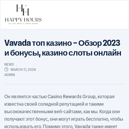
Happy
Vavada топ казино – Обзор 2023
Hours
и бонусы, казино слоты онлайн
CATEGORIES
NEWS
MARCH 11, 2024
ADMIN
Он является частью Casino Rewards Group, которая
известна своей солидной репутацией и такими
высококачественными веб-сайтами, как мы. Когда они
получают этот бонус, они могут играть бесплатно, чтобы
использовать его. Помимо этого, Vavada также имеет