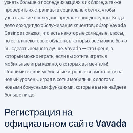
узнать больше о последних акциях в их блоге, а также
проверить их страницы в социальных сетях, чтобы
узнать, какие последние предложения доступны. Когда
дело доходит до обслуживания клиентов, обзор Vavada
Casinos показал, что есть некоторые солидные плюсы,
но есть и некоторые области, в которых все можно было
бы сделать немного лучше. Vavada — это бренд, в
который можно играть, если вы хотите играть в
мобильные игры казино, о которых вы мечтали!
Поднимите свои мобильные игровые возможности на
новый уровень, играя в сотни мобильных слотов с
новыми бонусными функциями, которые вы не найдете
больше нигде.
Регистрация на
официальном сайте Vavada