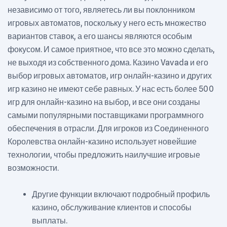
независимо от того, являетесь ли вы поклонником
игровых автоматов, поскольку у него есть множество
вариантов ставок, а его шансы являются особым
фокусом. И самое приятное, что все это можно сделать,
не выходя из собственного дома. Казино Vavada и его
выбор игровых автоматов, игр онлайн-казино и других
игр казино не имеют себе равных. У нас есть более 500
игр для онлайн-казино на выбор, и все они созданы
самыми популярными поставщиками программного
обеспечения в отрасли. Для игроков из Соединенного
Королевства онлайн-казино использует новейшие
технологии, чтобы предложить наилучшие игровые
возможности.
Другие функции включают подробный профиль
казино, обслуживание клиентов и способы
выплаты.