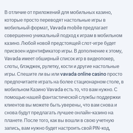
В отличие от приложений для мобильных казино,
которые просто переводят настольные игры в
мобильный формат, Vavada mobile предлагает
совершенно уникальный подход к играм в мобильном
казино. Любой новой предстоящей слот-игре будет
присвоен идентификатор игры. В дополнение к этому,
Vavada имеет обширный список игр в видеопокер,
слоты, блэкджек, рулетку, кости и другие настольные
игры. Спешите ли вы или
vavada online casino
просто
предпочитаете играть на более стационарном столе, в
мобильном Казино Vavada есть то, что вам нужно. С
помощью нашей фантастической службы поддержки
клиентов вы можете быть уверены, что вам снова и
снова будут предлагать лучшее онлайн-казино на
планете. После того, как вы вошли в свою учетную
запись, вам нужно будет настроить свой PIN-код,