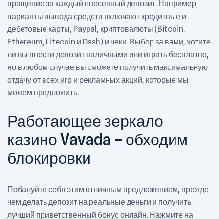
вращение за каждый внесенный депозит. Например,
варианты вывода средств включают кредитные и
дебетовые карты, Paypal, криптовалюты (Bitcoin,
Ethereum, Litecoin и Dash) и чеки. Выбор за вами, хотите
ли вы внести депозит наличными или играть бесплатно,
но в любом случае вы сможете получить максимальную
отдачу от всех игр и рекламных акций, которые мы
можем предложить.
Работающее зеркало
казино Vavada – обходим
блокировки
Побалуйте себя этим отличным предложением, прежде
чем делать депозит на реальные деньги и получить
лучший приветственный бонус онлайн. Нажмите на