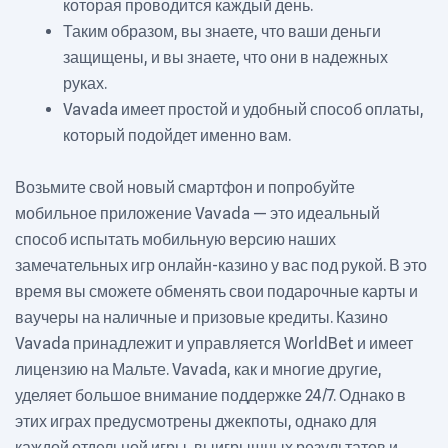
которая проводится каждый день.
Таким образом, вы знаете, что ваши деньги
защищены, и вы знаете, что они в надежных
руках.
Vavada имеет простой и удобный способ оплаты,
который подойдет именно вам.
Возьмите свой новый смартфон и попробуйте
мобильное приложение Vavada — это идеальный
способ испытать мобильную версию наших
замечательных игр онлайн-казино у вас под рукой. В это
время вы сможете обменять свои подарочные карты и
ваучеры на наличные и призовые кредиты. Казино
Vavada принадлежит и управляется WorldBet и имеет
лицензию на Мальте. Vavada, как и многие другие,
уделяет большое внимание поддержке 24/7. Однако в
этих играх предусмотрены джекпоты, однако для
каждой отдельной игры, выигрышных результатов и