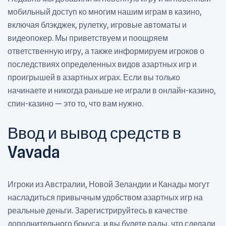
мобильный доступ ко многим нашим играм в казино,
включая блэкджек, рулетку, игровые автоматы и
видеопокер. Мы приветствуем и поощряем
ответственную игру, а также информируем игроков о
последствиях определенных видов азартных игр и
проигрышей в азартных играх. Если вы только
начинаете и никогда раньше не играли в онлайн-казино,
спин-казино — это то, что вам нужно.
Ввод и вывод средств в
Vavada
Игроки из Австралии, Новой Зеландии и Канады могут
насладиться привычным удобством азартных игр на
реальные деньги. Зарегистрируйтесь в качестве
дополнительного бонуса, и вы будете рады, что сделали