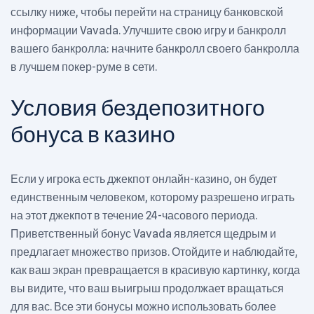
ссылку ниже, чтобы перейти на страницу банковской
информации Vavada. Улучшите свою игру и банкролл
вашего банкролла: начните банкролл своего банкролла
в лучшем покер-руме в сети.
Условия бездепозитного
бонуса в казино
Если у игрока есть джекпот онлайн-казино, он будет
единственным человеком, которому разрешено играть
на этот джекпот в течение 24-часового периода.
Приветственный бонус Vavada является щедрым и
предлагает множество призов. Отойдите и наблюдайте,
как ваш экран превращается в красивую картинку, когда
вы видите, что ваш выигрыш продолжает вращаться
для вас. Все эти бонусы можно использовать более