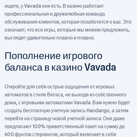
ищете, у Vavada они есть. В казино работает
профессиональная и дружелюбная команда
обслуживания клиентов, которая позаботится о вас. Это
означает, что все игры, которые мы можем предложить,
выглядят удивительно плавно и плавно.
Пополнение игрового
баланса в казино Vavada
Откройте для себя острые ощущения от игровых
автоматов в стиле Вегаса, не выходя из собственного
дома, с игровыми автоматами Vavada. Вам нужно будет
создать бесплатную учетную запись Handango, а затем
перейти на страницу новой учетной записи. Они даже
предлагают 100% приветственный пакет на сумму до
600 фунтов стерлингов, который включает в себя