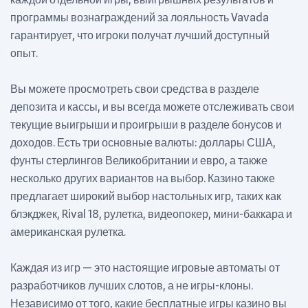
программы вознаграждений за лояльность Vavada
гарантирует, что игроки получат лучший доступный
опыт.
Вы можете просмотреть свои средства в разделе
депозита и кассы, и вы всегда можете отслеживать свои
текущие выигрыши и проигрыши в разделе бонусов и
доходов. Есть три основные валюты: доллары США,
фунты стерлингов Великобритании и евро, а также
несколько других вариантов на выбор. Казино также
предлагает широкий выбор настольных игр, таких как
блэкджек, Rival 18, рулетка, видеопокер, мини-баккара и
американская рулетка.
Каждая из игр — это настоящие игровые автоматы от
разработчиков лучших слотов, а не игры-клоны.
Независимо от того, какие бесплатные игры казино вы