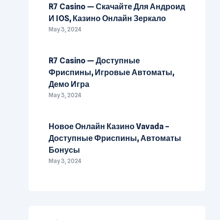
R7 Casino — Скачайте Для Андроид
И IOS, Казино Онлайн Зеркало
May 3, 2024
R7 Casino — Доступные
Фриспины, Игровые Автоматы,
Демо Игра
May 3, 2024
Новое Онлайн Казино Vavada –
Доступные Фриспины, Автоматы
Бонусы
May 3, 2024