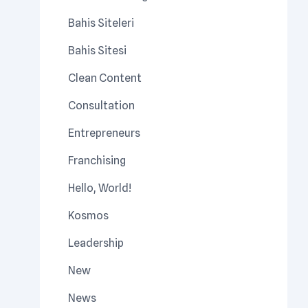
Bahis Siteleri
Bahis Sitesi
Clean Content
Consultation
Entrepreneurs
Franchising
Hello, World!
Kosmos
Leadership
New
News