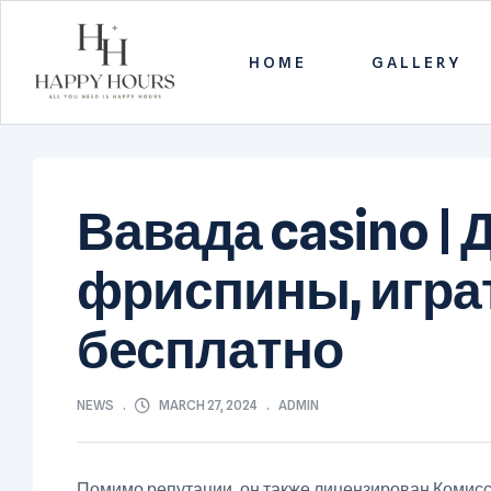
HOME
GALLERY
Happy
Hours
Вавада casino |
All
you
фриспины, играт
need
is
Happy
бесплатно
Hours
CATEGORIES
MARCH 27, 2024
NEWS
ADMIN
Помимо репутации, он также лицензирован Комисс