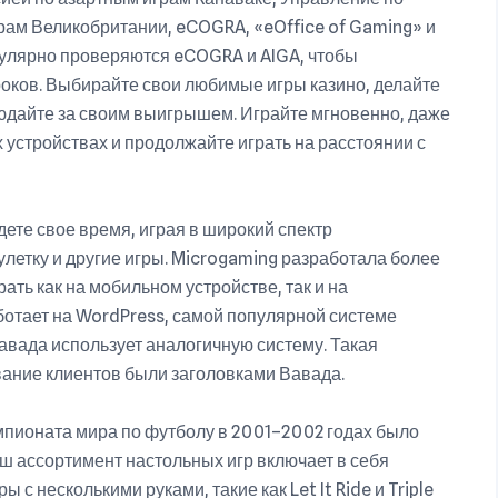
рам Великобритании, eCOGRA, «eOffice of Gaming» и
егулярно проверяются eCOGRA и AIGA, чтобы
гроков. Выбирайте свои любимые игры казино, делайте
юдайте за своим выигрышем. Играйте мгновенно, даже
устройствах и продолжайте играть на расстоянии с
дете свое время, играя в широкий спектр
летку и другие игры. Microgaming разработала более
ать как на мобильном устройстве, так и на
ботает на WordPress, самой популярной системе
авада использует аналогичную систему. Такая
вание клиентов были заголовками Вавада.
мпионата мира по футболу в 2001–2002 годах было
ш ассортимент настольных игр включает в себя
ы с несколькими руками, такие как Let It Ride и Triple