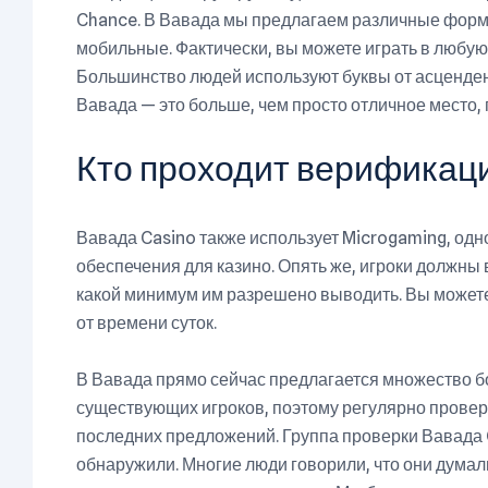
Chance. В Вавада мы предлагаем различные форма
мобильные. Фактически, вы можете играть в любую 
Большинство людей используют буквы от асцендент
Вавада — это больше, чем просто отличное место, 
Кто проходит верификац
Вавада Casino также использует Microgaming, од
обеспечения для казино. Опять же, игроки должны 
какой минимум им разрешено выводить. Вы можете
от времени суток.
В Вавада прямо сейчас предлагается множество бон
существующих игроков, поэтому регулярно проверя
последних предложений. Группа проверки Вавада C
обнаружили. Многие люди говорили, что они думали