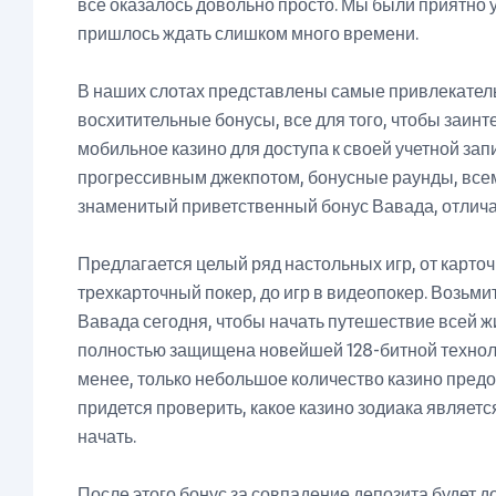
все оказалось довольно просто. Мы были приятно 
пришлось ждать слишком много времени.
В наших слотах представлены самые привлекател
восхитительные бонусы, все для того, чтобы заин
мобильное казино для доступа к своей учетной зап
прогрессивным джекпотом, бонусные раунды, все
знаменитый приветственный бонус Вавада, отлича
Предлагается целый ряд настольных игр, от карточн
трехкарточный покер, до игр в видеопокер. Возьми
Вавада сегодня, чтобы начать путешествие всей 
полностью защищена новейшей 128-битной техноло
менее, только небольшое количество казино предо
придется проверить, какое казино зодиака являет
начать.
После этого бонус за совпадение депозита будет 