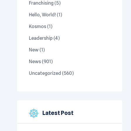
Franchising
(5)
Hello, World!
(1)
Kosmos
(1)
Leadership
(4)
New
(1)
News
(901)
Uncategorized
(560)
Latest Post