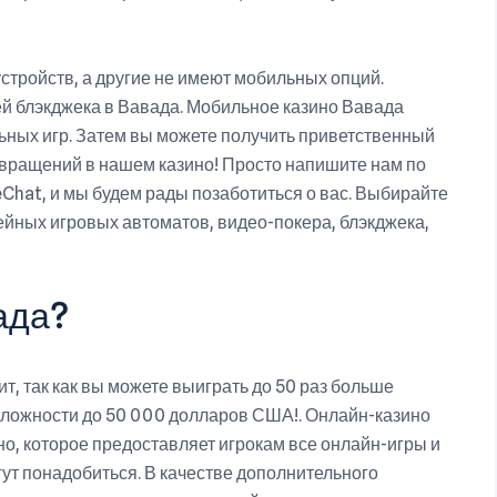
стройств, а другие не имеют мобильных опций.
й блэкджека в Вавада. Мобильное казино Вавада
ных игр. Затем вы можете получить приветственный
 вращений в нашем казино! Просто напишите нам по
eChat, и мы будем рады позаботиться о вас. Выбирайте
ейных игровых автоматов, видео-покера, блэкджека,
ада?
т, так как вы можете выиграть до 50 раз больше
сложности до 50 000 долларов США!. Онлайн-казино
о, которое предоставляет игрокам все онлайн-игры и
гут понадобиться. В качестве дополнительного