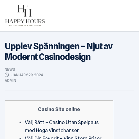
Happy
Upplev Spänningen – Njut av
Hours
Modernt Casinodesign
CATEGORIES
NEWS
JANUARY 29, 2024
ADMIN
Casino Site online
Välj Rätt – Casino Utan Spelpaus
med Höga Vinstchanser
Välj Din Favorit – Vinn Stora Priser