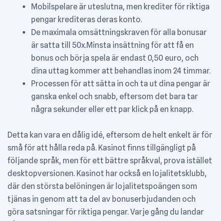
Mobilspelare är uteslutna, men krediter för riktiga
pengar krediteras deras konto.
De maximala omsättningskraven för alla bonusar
är satta till 50x.Minsta insättning för att få en
bonus och börja spela är endast 0,50 euro, och
dina uttag kommer att behandlas inom 24 timmar.
Processen för att sätta in och ta ut dina pengar är
ganska enkel och snabb, eftersom det bara tar
några sekunder eller ett par klick på en knapp.
Detta kan vara en dålig idé, eftersom de helt enkelt är för
små för att hålla reda på. Kasinot finns tillgängligt på
följande språk, men för ett bättre språkval, prova istället
desktopversionen. Kasinot har också en lojalitetsklubb,
där den största belöningen är lojalitetspoängen som
tjänas in genom att ta del av bonuserbjudanden och
göra satsningar för riktiga pengar. Varje gång du landar