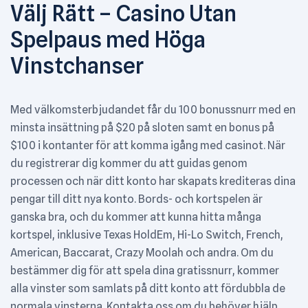
Välj Rätt – Casino Utan
Spelpaus med Höga
Vinstchanser
Med välkomsterbjudandet får du 100 bonussnurr med en
minsta insättning på $20 på sloten samt en bonus på
$100 i kontanter för att komma igång med casinot. När
du registrerar dig kommer du att guidas genom
processen och när ditt konto har skapats krediteras dina
pengar till ditt nya konto. Bords- och kortspelen är
ganska bra, och du kommer att kunna hitta många
kortspel, inklusive Texas HoldEm, Hi-Lo Switch, French,
American, Baccarat, Crazy Moolah och andra. Om du
bestämmer dig för att spela dina gratissnurr, kommer
alla vinster som samlats på ditt konto att fördubbla de
normala vinsterna. Kontakta oss om du behöver hjälp