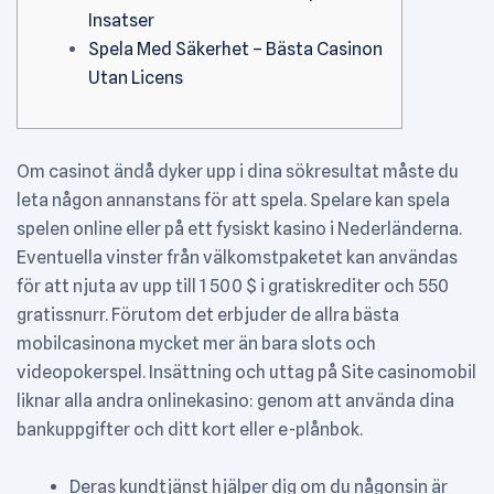
Insatser
Spela Med Säkerhet – Bästa Casinon
Utan Licens
Om casinot ändå dyker upp i dina sökresultat måste du
leta någon annanstans för att spela. Spelare kan spela
spelen online eller på ett fysiskt kasino i Nederländerna.
Eventuella vinster från välkomstpaketet kan användas
för att njuta av upp till 1 500 $ i gratiskrediter och 550
gratissnurr. Förutom det erbjuder de allra bästa
mobilcasinona mycket mer än bara slots och
videopokerspel. Insättning och uttag på Site casinomobil
liknar alla andra onlinekasino: genom att använda dina
bankuppgifter och ditt kort eller e-plånbok.
Deras kundtjänst hjälper dig om du någonsin är