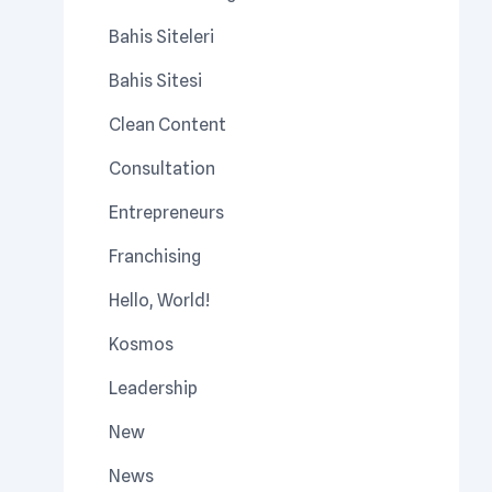
Bahis Siteleri
Bahis Sitesi
Clean Content
Consultation
Entrepreneurs
Franchising
Hello, World!
Kosmos
Leadership
New
News