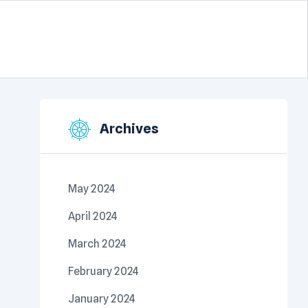
Archives
May 2024
April 2024
March 2024
February 2024
January 2024