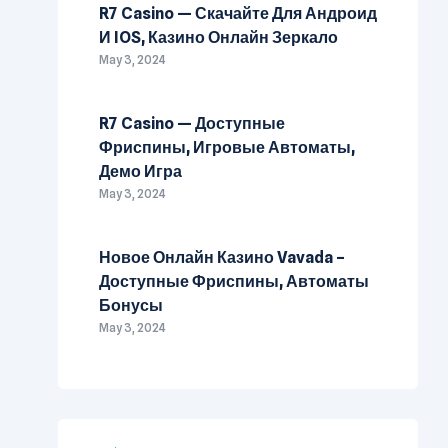
R7 Casino — Скачайте Для Андроид
И IOS, Казино Онлайн Зеркало
May 3, 2024
R7 Casino — Доступные
Фриспины, Игровые Автоматы,
Демо Игра
May 3, 2024
Новое Онлайн Казино Vavada –
Доступные Фриспины, Автоматы
Бонусы
May 3, 2024