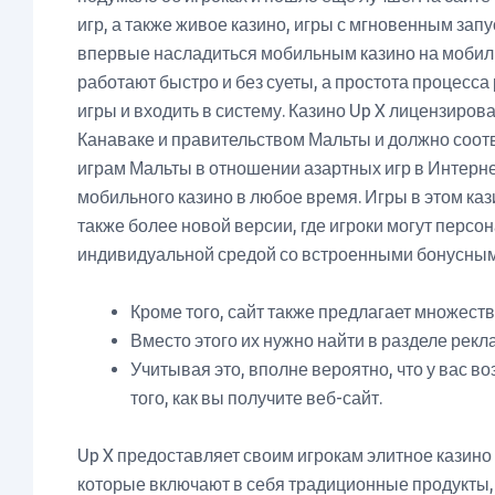
игр, а также живое казино, игры с мгновенным зап
впервые насладиться мобильным казино на мобиль
работают быстро и без суеты, а простота процесса
игры и входить в систему. Казино Up X лицензиров
Канаваке и правительством Мальты и должно соот
играм Мальты в отношении азартных игр в Интернет
мобильного казино в любое время. Игры в этом каз
также более новой версии, где игроки могут персо
индивидуальной средой со встроенными бонусны
Кроме того, сайт также предлагает множеств
Вместо этого их нужно найти в разделе рекла
Учитывая это, вполне вероятно, что у вас во
того, как вы получите веб-сайт.
Up X предоставляет своим игрокам элитное казино
которые включают в себя традиционные продукты, т