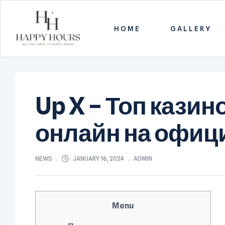
HOME
GALLERY
Happy
Hours
Up X – Топ казин
All
you
онлайн на офиц
need
is
Happy
CATEGORIES
JANUARY 16, 2024
NEWS
ADMIN
Hours
Menu