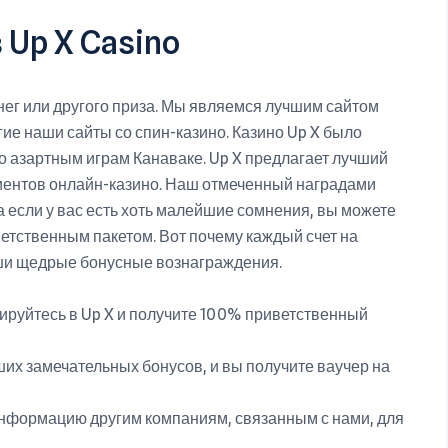
 Up X Casino
нег или другого приза. Мы являемся лучшим сайтом
гие наши сайты со спин-казино. Казино Up X было
по азартным играм Канаваке. Up X предлагает лучший
иентов онлайн-казино. Наш отмеченный наградами
а если у вас есть хоть малейшие сомнения, вы можете
тственным пакетом. Вот почему каждый счет на
аши щедрые бонусные вознаграждения.
рируйтесь в Up X и получите 100% приветственный
ших замечательных бонусов, и вы получите ваучер на
нформацию другим компаниям, связанным с нами, для