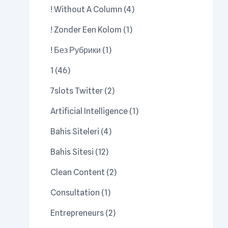
! Without A Column
(4)
! Zonder Een Kolom
(1)
! Без Рубрики
(1)
1
(46)
7slots Twitter
(2)
Artificial Intelligence
(1)
Bahis Siteleri
(4)
Bahis Sitesi
(12)
Clean Content
(2)
Consultation
(1)
Entrepreneurs
(2)