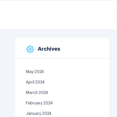
Archives
May 2024
April 2024
March 2024
February 2024
January 2024