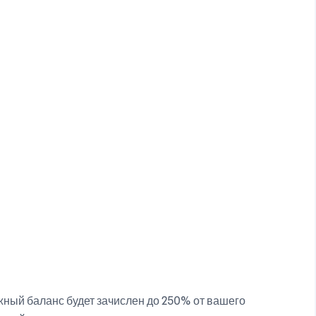
жный баланс будет зачислен до 250% от вашего