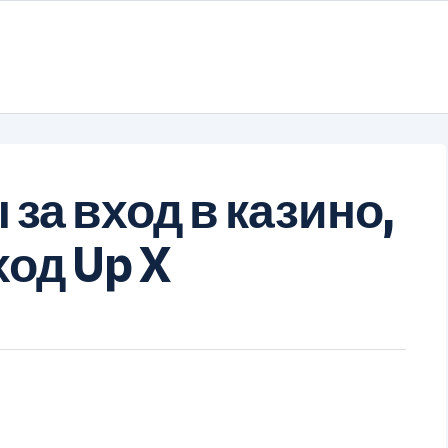
за вход в казино,
ход Up X