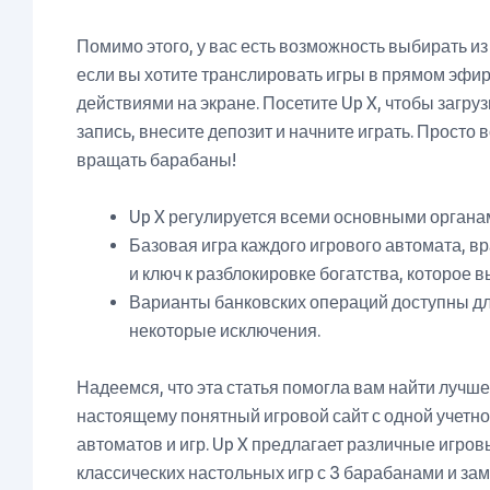
Помимо этого, у вас есть возможность выбирать из
если вы хотите транслировать игры в прямом эфир
действиями на экране. Посетите Up X, чтобы загру
запись, внесите депозит и начните играть. Просто 
вращать барабаны!
Up X регулируется всеми основными органам
Базовая игра каждого игрового автомата, вр
и ключ к разблокировке богатства, которое в
Варианты банковских операций доступны дл
некоторые исключения.
Надеемся, что эта статья помогла вам найти лучшее
настоящему понятный игровой сайт с одной учетн
автоматов и игр. Up X предлагает различные игро
классических настольных игр с 3 барабанами и за