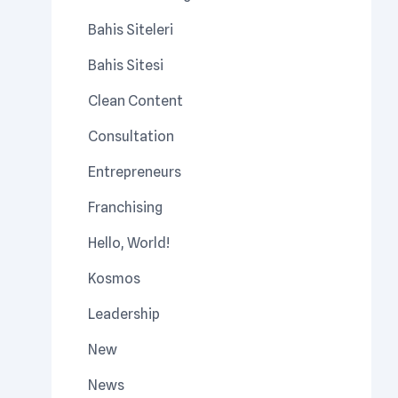
Bahis Siteleri
Bahis Sitesi
Clean Content
Consultation
Entrepreneurs
Franchising
Hello, World!
Kosmos
Leadership
New
News