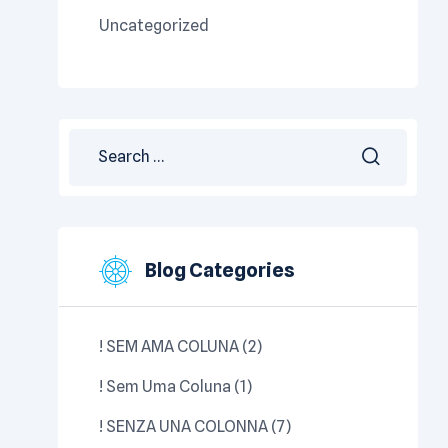
Uncategorized
Search
for:
Blog Categories
! SEM AMA COLUNA
(2)
! Sem Uma Coluna
(1)
! SENZA UNA COLONNA
(7)