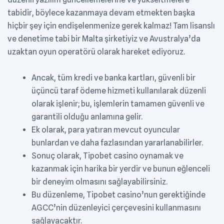
tabidir, böylece kazanmaya devam etmekten başka
hiçbir şey için endişelenmenize gerek kalmaz! Tam lisanslı
ve denetime tabi bir Malta şirketiyiz ve Avustralya’da
uzaktan oyun operatörü olarak hareket ediyoruz.
Ancak, tüm kredi ve banka kartları, güvenli bir
üçüncü taraf ödeme hizmeti kullanılarak düzenli
olarak işlenir; bu, işlemlerin tamamen güvenli ve
garantili olduğu anlamına gelir.
Ek olarak, para yatıran mevcut oyuncular
bunlardan ve daha fazlasından yararlanabilirler.
Sonuç olarak, Tipobet casino oynamak ve
kazanmak için harika bir yerdir ve bunun eğlenceli
bir deneyim olmasını sağlayabilirsiniz.
Bu düzenleme, Tipobet casino’nun gerektiğinde
AGCC’nin düzenleyici çerçevesini kullanmasını
sağlayacaktır.