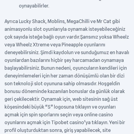
oynayabilirler.
Ayrıca Lucky Shack, Moblins, MegaChilli ve Mr Cat gibi
animasyonlu slot oyunlarıyla oynamak isteyebileceğiniz
çok sayıda isteğe bağlı oyun vardır.Şansınız yoksa Wheelz
veya Wheelz Xtreme veya Pineapple oyunlarını
deneyebilirsiniz. Şimdi kaydolun ve sunduğumuz en havalı
oyunlardan bazılarını hiçbir şey harcamadan oynamaya
başlayabilirsiniz. Bunun nedeni, oyuncuların kendileri için
deneyimlemeleri için her zaman dönüşümlü olan bir dizi
son teknoloji slot oyununa sahip olmasıdır. Hoşgeldin
bonusu döneminde kazanılan bonuslar da günlük olarak
geri çekilecektir. Oynamak için, web sitesinin sağ üst
köşesindeki büyük “S” logosuna tıklayın ve oyunları
açmak için spin sporlarını seçin veya online casino
oyunlarını açmak için Tipobet casino’ya tıklayın. Yeni bir
profil oluşturduktan sonra, giriş yapabilecek, site