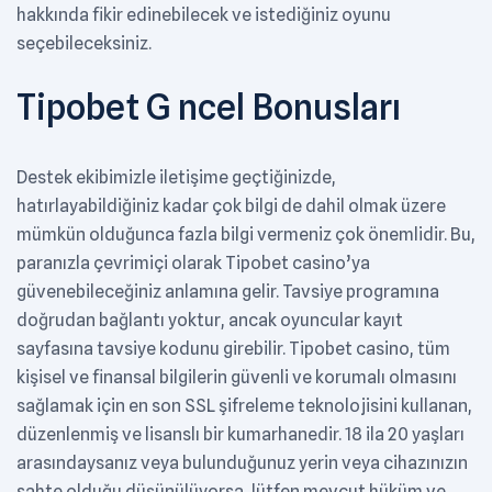
hakkında fikir edinebilecek ve istediğiniz oyunu
seçebileceksiniz.
Tipobet G ncel Bonusları
Destek ekibimizle iletişime geçtiğinizde,
hatırlayabildiğiniz kadar çok bilgi de dahil olmak üzere
mümkün olduğunca fazla bilgi vermeniz çok önemlidir. Bu,
paranızla çevrimiçi olarak Tipobet casino’ya
güvenebileceğiniz anlamına gelir. Tavsiye programına
doğrudan bağlantı yoktur, ancak oyuncular kayıt
sayfasına tavsiye kodunu girebilir. Tipobet casino, tüm
kişisel ve finansal bilgilerin güvenli ve korumalı olmasını
sağlamak için en son SSL şifreleme teknolojisini kullanan,
düzenlenmiş ve lisanslı bir kumarhanedir. 18 ila 20 yaşları
arasındaysanız veya bulunduğunuz yerin veya cihazınızın
sahte olduğu düşünülüyorsa, lütfen mevcut hüküm ve