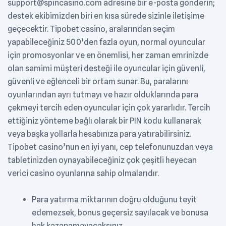
support@spincasino.com adresine bir e-posta gönderin;
destek ekibimizden biri en kısa sürede sizinle iletişime
geçecektir. Tipobet casino, aralarından seçim
yapabileceğiniz 500’den fazla oyun, normal oyuncular
için promosyonlar ve en önemlisi, her zaman emrinizde
olan samimi müşteri desteği ile oyuncular için güvenli,
güvenli ve eğlenceli bir ortam sunar. Bu, paralarını
oyunlarından ayrı tutmayı ve hazır olduklarında para
çekmeyi tercih eden oyuncular için çok yararlıdır. Tercih
ettiğiniz yönteme bağlı olarak bir PIN kodu kullanarak
veya başka yollarla hesabınıza para yatırabilirsiniz.
Tipobet casino’nun en iyi yanı, cep telefonunuzdan veya
tabletinizden oynayabileceğiniz çok çeşitli heyecan
verici casino oyunlarına sahip olmalarıdır.
Para yatırma miktarının doğru olduğunu teyit
edemezsek, bonus geçersiz sayılacak ve bonusa
hak kazanamayacaksınız.