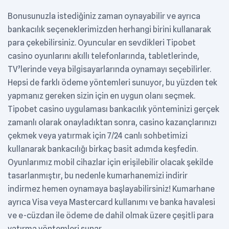
Bonusunuzla istediğiniz zaman oynayabilir ve ayrıca
bankacılık seçeneklerimizden herhangi birini kullanarak
para çekebilirsiniz. Oyuncular en sevdikleri Tipobet
casino oyunlarını akıllı telefonlarında, tabletlerinde,
TV’lerinde veya bilgisayarlarında oynamayı seçebilirler.
Hepsi de farklı ödeme yöntemleri sunuyor, bu yüzden tek
yapmanız gereken sizin için en uygun olanı seçmek.
Tipobet casino uygulaması bankacılık yönteminizi gerçek
zamanlı olarak onayladıktan sonra, casino kazançlarınızı
çekmek veya yatırmak için 7/24 canlı sohbetimizi
kullanarak bankacılığı birkaç basit adımda keşfedin.
Oyunlarımız mobil cihazlar için erişilebilir olacak şekilde
tasarlanmıştır, bu nedenle kumarhanemizi indirir
indirmez hemen oynamaya başlayabilirsiniz! Kumarhane
ayrıca Visa veya Mastercard kullanımı ve banka havalesi
ve e-cüzdan ile ödeme de dahil olmak üzere çeşitli para
yatırma yöntemleri sunar.