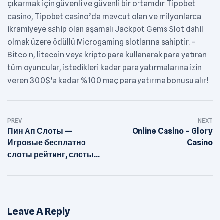
çıkarmak için güvenli ve güvenli bir ortamdır. Tipobet
casino, Tipobet casino’da mevcut olan ve milyonlarca
ikramiyeye sahip olan aşamalı Jackpot Gems Slot dahil
olmak üzere ödüllü Microgaming slotlarına sahiptir. –
Bitcoin, litecoin veya kripto para kullanarak para yatıran
tüm oyuncular, istedikleri kadar para yatırmalarına izin
veren 300$’a kadar %100 maç para yatırma bonusu alır!
Post
PREV
NEXT
navigation
Пин Ап Слоты —
Online Casino – Glory
Игровые бесплатно
Casino
слоты рейтинг, слоты
казино демо
Leave A Reply