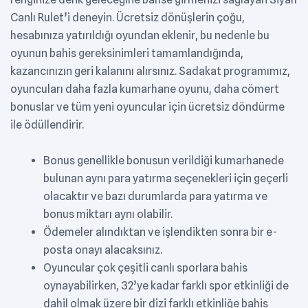
Canlı Rulet’i deneyin. Ücretsiz dönüşlerin çoğu,
hesabınıza yatırıldığı oyundan eklenir, bu nedenle bu
oyunun bahis gereksinimleri tamamlandığında,
kazancınızın geri kalanını alırsınız. Sadakat programımız,
oyuncuları daha fazla kumarhane oyunu, daha cömert
bonuslar ve tüm yeni oyuncular için ücretsiz döndürme
ile ödüllendirir.
Bonus genellikle bonusun verildiği kumarhanede
bulunan aynı para yatırma seçenekleri için geçerli
olacaktır ve bazı durumlarda para yatırma ve
bonus miktarı aynı olabilir.
Ödemeler alındıktan ve işlendikten sonra bir e-
posta onayı alacaksınız.
Oyuncular çok çeşitli canlı sporlara bahis
oynayabilirken, 32’ye kadar farklı spor etkinliği de
dahil olmak üzere bir dizi farklı etkinliğe bahis