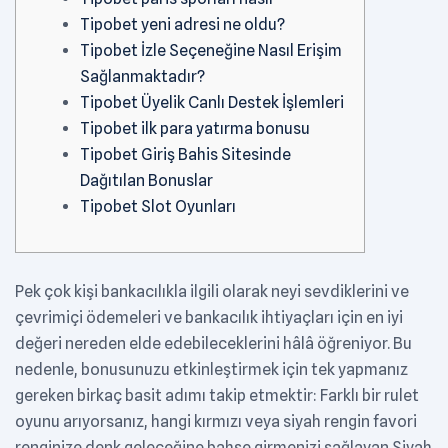
Tipobet yeni adresi ne oldu?
Tipobet İzle Seçeneğine Nasıl Erişim
Sağlanmaktadır?
Tipobet Üyelik Canlı Destek İşlemleri
Tipobet ilk para yatırma bonusu
Tipobet Giriş Bahis Sitesinde
Dağıtılan Bonuslar
Tipobet Slot Oyunları
Pek çok kişi bankacılıkla ilgili olarak neyi sevdiklerini ve
çevrimiçi ödemeleri ve bankacılık ihtiyaçları için en iyi
değeri nereden elde edebileceklerini hâlâ öğreniyor. Bu
nedenle, bonusunuzu etkinleştirmek için tek yapmanız
gereken birkaç basit adımı takip etmektir: Farklı bir rulet
oyunu arıyorsanız, hangi kırmızı veya siyah rengin favori
renginize denk geleceğine bahse girmenizi sağlayan Siyah