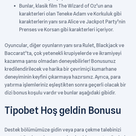
Bunlar, klasik film The Wizard of Oz’un ana
karakterleri olan Teneke Adam ve Korkuluk gibi
karakterlerin yanı sıra Alice ve Jackpot Party’nin
Prenses ve Korsan gibi karakterleri içeriyor.
Oyuncular, diğer oyunların yanı sıra Rulet, Blackjack ve
Baccarat’ta, çok yetenekli krupiyelerde ve ikramiyeyi
kazanma şansı olmadan deneyebilirler! Bonusunuz
kredilendirilecek ve harika bir çevrimiçi kumarhane
deneyiminin keyfini çıkarmaya hazırsınız. Ayrıca, para
yatırma işlemleriniz eşleştikten sonra geçerli olacak bir
dizi bonus koşulu vardır ve bunlar aşağıdaki gibidir.
Tipobet Hoş geldin Bonusu
Destek bölümümüze gidin veya para çekme talebinizi