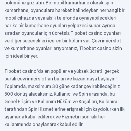
bölümüne göz atın. Bir mobil kumarhane olarak spin
kumarhane, oyunculara hareket halindeyken herhangi bir
mobil cihazda veya akıllı telefonda oynayabilecekleri
harika bir kumarhane oyunları yelpazesi sunar. Ayrıca
sıradan oyuncular için ücretsiz Tipobet casino oyunları
ve diğer seçenekleri içeren bir bölüm var. Çevrimiçi slot
ve kumarhane oyunları arıyorsanız, Tipobet casino sizin
için ideal bir yer.
Tipobet casino’da en popüler ve yüksek ücretli gerçek
paralı çevrimiçi slotları bulun ve kazanmaya başlayın!
Toplamda, maksimum 30 güne kadar çevirebileceğiniz
500 dönüş alacaksınız. Kullanıcı ve Spin arasında, bu
Genel Erişim ve Kullanım Hüküm ve Koşulları, Kullanıcı
tarafından Spin Hizmetlerine erişmek için kaydolurken ilk
aşamada kabul edilerek ve Hizmetin sonraki her
kullanımında onaylanarak kabul edilir.