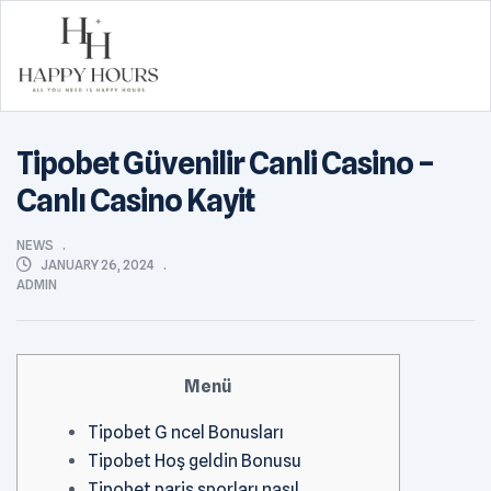
Happy
Tipobet Güvenilir Canli Casino –
Hours
Canlı Casino Kayit
CATEGORIES
NEWS
JANUARY 26, 2024
ADMIN
Menü
Tipobet G ncel Bonusları
Tipobet Hoş geldin Bonusu
Tipobet paris sporları nasıl