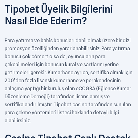
Tipobet Üyelik Bilgilerini
Nasıl Elde Ederim?
Para yatırma ve bahis bonusları dahil olmak üzere bir dizi
promosyon özelliğinden yararlanabilirsiniz. Para yatırma
bonusu çok cömert olsa da, oyuncuların para
çekebilmeleri için bonusun kural ve şartlarını yerine
getirmeleri gerekir. Kumarhane ayrıca, sertifika almak için
200’den fazla lisanslı kumarhane ve perakendecinin
anlaşma yaptığı bir kuruluş olan eCOGRA (Eğlence Kumar
Düzenleme Derneği) tarafından lisanslanmış ve
sertifikalandırılmıştır. Tipobet casino tarafından sunulan
para çekme yöntemleri listesi hakkında detaylı bilgi
alabilirsiniz.