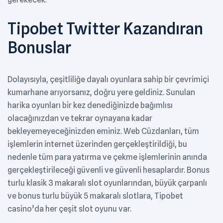
Tipobet Twitter Kazandıran
Bonuslar
Dolayısıyla, çeşitliliğe dayalı oyunlara sahip bir çevrimiçi
kumarhane arıyorsanız, doğru yere geldiniz. Sunulan
harika oyunları bir kez denediğinizde bağımlısı
olacağınızdan ve tekrar oynayana kadar
bekleyemeyeceğinizden eminiz. Web Cüzdanları, tüm
işlemlerin internet üzerinden gerçekleştirildiği, bu
nedenle tüm para yatırma ve çekme işlemlerinin anında
gerçekleştirileceği güvenli ve güvenli hesaplardır. Bonus
turlu klasik 3 makaralı slot oyunlarından, büyük çarpanlı
ve bonus turlu büyük 5 makaralı slotlara, Tipobet
casino’da her çeşit slot oyunu var.