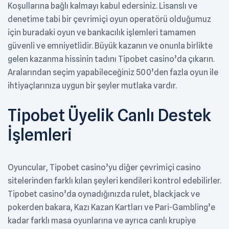
Koşullarına bağlı kalmayı kabul edersiniz. Lisanslı ve
denetime tabi bir çevrimiçi oyun operatörü olduğumuz
için buradaki oyun ve bankacılık işlemleri tamamen
güvenli ve emniyetlidir. Büyük kazanın ve onunla birlikte
gelen kazanma hissinin tadını Tipobet casino’da çıkarın.
Aralarından seçim yapabileceğiniz 500’den fazla oyun ile
ihtiyaçlarınıza uygun bir şeyler mutlaka vardır.
Tipobet Üyelik Canlı Destek
İşlemleri
Oyuncular, Tipobet casino’yu diğer çevrimiçi casino
sitelerinden farklı kılan şeyleri kendileri kontrol edebilirler.
Tipobet casino’da oynadığınızda rulet, blackjack ve
pokerden bakara, Kazı Kazan Kartları ve Pari-Gambling’e
kadar farklı masa oyunlarına ve ayrıca canlı krupiye