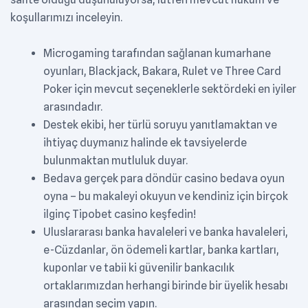
koşullarımızı inceleyin.
Microgaming tarafından sağlanan kumarhane
oyunları, Blackjack, Bakara, Rulet ve Three Card
Poker için mevcut seçeneklerle sektördeki en iyiler
arasındadır.
Destek ekibi, her türlü soruyu yanıtlamaktan ve
ihtiyaç duymanız halinde ek tavsiyelerde
bulunmaktan mutluluk duyar.
Bedava gerçek para döndür casino bedava oyun
oyna – bu makaleyi okuyun ve kendiniz için birçok
ilginç Tipobet casino keşfedin!
Uluslararası banka havaleleri ve banka havaleleri,
e-Cüzdanlar, ön ödemeli kartlar, banka kartları,
kuponlar ve tabii ki güvenilir bankacılık
ortaklarımızdan herhangi birinde bir üyelik hesabı
arasından seçim yapın.