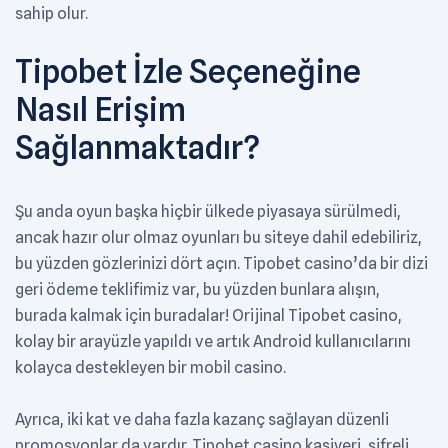
sahip olur.
Tipobet İzle Seçeneğine
Nasıl Erişim
Sağlanmaktadır?
Şu anda oyun başka hiçbir ülkede piyasaya sürülmedi,
ancak hazır olur olmaz oyunları bu siteye dahil edebiliriz,
bu yüzden gözlerinizi dört açın. Tipobet casino’da bir dizi
geri ödeme teklifimiz var, bu yüzden bunlara alışın,
burada kalmak için buradalar! Orijinal Tipobet casino,
kolay bir arayüzle yapıldı ve artık Android kullanıcılarını
kolayca destekleyen bir mobil casino.
Ayrıca, iki kat ve daha fazla kazanç sağlayan düzenli
promosyonlar da vardır. Tipobet casino kasiyeri, şifreli