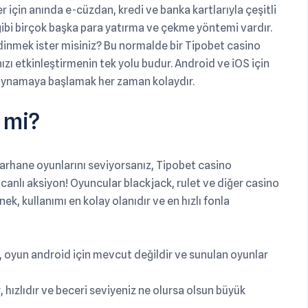
r için anında e-cüzdan, kredi ve banka kartlarıyla çeşitli
ibi birçok başka para yatırma ve çekme yöntemi vardır.
edinmek ister misiniz? Bu normalde bir Tipobet casino
ızı etkinleştirmenin tek yolu budur. Android ve iOS için
 oynamaya başlamak her zaman kolaydır.
 mi?
arhane oyunlarını seviyorsanız, Tipobet casino
canlı aksiyon! Oyuncular blackjack, rulet ve diğer casino
ek, kullanımı en kolay olanıdır ve en hızlı fonla
, oyun android için mevcut değildir ve sunulan oyunlar
hızlıdır ve beceri seviyeniz ne olursa olsun büyük