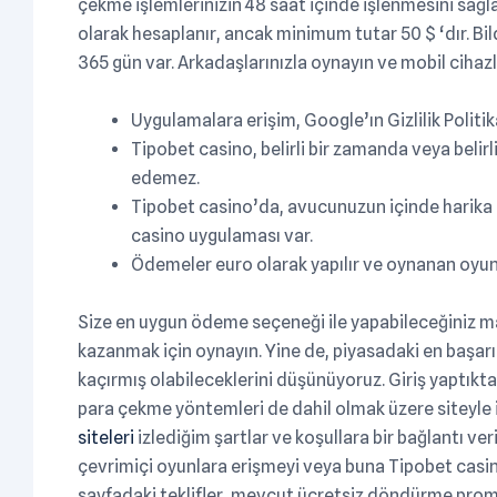
çekme işlemlerinizin 48 saat içinde işlenmesini sağ
olarak hesaplanır, ancak minimum tutar 50 $ ‘dır. Bil
365 gün var. Arkadaşlarınızla oynayın ve mobil cihazla
Uygulamalara erişim, Google’ın Gizlilik Politik
Tipobet casino, belirli bir zamanda veya belirl
edemez.
Tipobet casino’da, avucunuzun içinde harika b
casino uygulaması var.
Ödemeler euro olarak yapılır ve oynanan oyunla
Size en uygun ödeme seçeneği ile yapabileceğiniz ma
kazanmak için oynayın. Yine de, piyasadaki en başarıl
kaçırmış olabileceklerini düşünüyoruz. Giriş yaptıkt
para çekme yöntemleri de dahil olmak üzere siteyle il
siteleri
izlediğim şartlar ve koşullara bir bağlantı ve
çevrimiçi oyunlara erişmeyi veya buna Tipobet casin
sayfadaki teklifler, mevcut ücretsiz döndürme pro