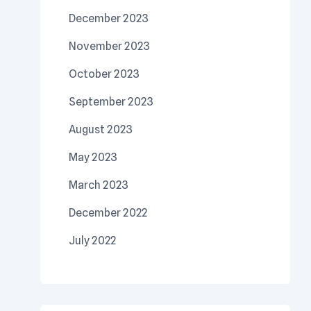
December 2023
November 2023
October 2023
September 2023
August 2023
May 2023
March 2023
December 2022
July 2022