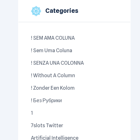
Categories
! SEM AMA COLUNA
! Sem Uma Coluna
! SENZA UNA COLONNA
! Without A Column
! Zonder Een Kolom
! Без Рубрики
1
7slots Twitter
Artificial Intelligence