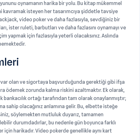
t oyununu oynamanın harika bir yolu. Bu kitap mükemmel
ni kavramak isteyen her tasarımcıya şiddetle tavsiye
lackjack, video poker ve daha fazlasıyla, sevdiğiniz bir
arı, ister ruleti, barbutları ve daha fazlasını oynamayı ve
m yapmak için fazlasıyla yeterli olacaksınız. Aslında
tmemektedir.
mleri
ar olan ve sigortaya başvurduğunda gerektiği gibi ifşa
ra ödemek zorunda kalma riskini azaltmaktır. Ek olarak,
çok bankacılık ortağı tarafından tam olarak onaylanmıştır;
 sahip olacağınız anlamına gelir. Bu, elbette isteğe
irsiniz, söylemekten mutluluk duyarız, tamamen
ilebilir durumdadırlar, bu nedenle gün boyunca farklı
 için harikadır. Video pokerde genellikle aynı kart