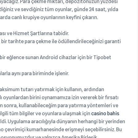
layacağız. Para çekme miktarı, depozitonuzun yüzdesi
diğiniz ve sevdiğiniz tüm oyunlar, günde 24 saat, yılda
rda canlı krupiye oyunlarının keyfini çıkarın.
ası ve Hizmet Şartlarına tabidir.
i bir tarihte para çekme ile ödüllendirileceğinizi garanti
ir eğlence sunan Android cihazlar için bir Tipobet
rla aynı para biriminde işlenir.
ksimum tutarı yatırmak için kullanın, ardından
ı oyunlardan birini oynamamıza izin vererek bir fırsatı
an sonra, kullanabileceğim para yatırma yöntemleri ve
gili tüm bilgiler ve oyunlara ulaşmak için
casino bahis
rildi. Uygulama aracılığıyla dünyanın herhangi bir yerinden
o çevrimiçi kumarhanesinde erişmeyi seçebilirsiniz. Bu
mosyonumuzdur ve yalnızca Amerika Birleşik