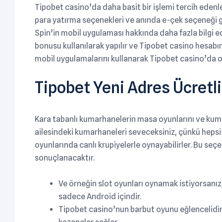
Tipobet casino’da daha basit bir işlemi tercih edenle
para yatırma seçenekleri ve anında e-çek seçeneği g
Spin’in mobil uygulaması hakkında daha fazla bilgi 
bonusu kullanılarak yapılır ve Tipobet casino hesabın
mobil uygulamalarını kullanarak Tipobet casino’da
Tipobet Yeni Adres Ücretli
Kara tabanlı kumarhanelerin masa oyunlarını ve kum
ailesindeki kumarhaneleri seveceksiniz, çünkü hepsi 
oyunlarında canlı krupiyelerle oynayabilirler. Bu seçen
sonuçlanacaktır.
Ve örneğin slot oyunları oynamak istiyorsanız
sadece Android içindir.
Tipobet casino’nun barbut oyunu eğlencelidir, 