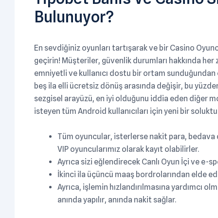
Bulunuyor?
En sevdiğiniz oyunları tartışarak ve bir Casino Oyun
geçirin! Müşteriler, güvenlik durumları hakkında her 
emniyetli ve kullanıcı dostu bir ortam sunduğundan e
beş ila elli ücretsiz dönüş arasında değişir, bu yüzden
sezgisel arayüzü, en iyi olduğunu iddia eden diğer m
isteyen tüm Android kullanıcıları için yeni bir soluktu
Tüm oyuncular, isterlerse nakit para, bedava dö
VIP oyuncularımız olarak kayıt olabilirler.
Ayrıca sizi eğlendirecek Canlı Oyun İçi ve e-sp
İkinci ila üçüncü maaş bordrolarından elde ed
Ayrıca, işlemin hızlandırılmasına yardımcı olma
anında yapılır, anında nakit sağlar.