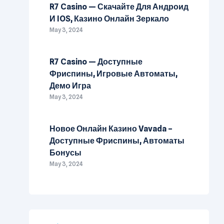
R7 Casino — Скачайте Для Андроид
И IOS, Казино Онлайн Зеркало
May 3, 2024
R7 Casino — Доступные
Фриспины, Игровые Автоматы,
Демо Игра
May 3, 2024
Новое Онлайн Казино Vavada –
Доступные Фриспины, Автоматы
Бонусы
May 3, 2024