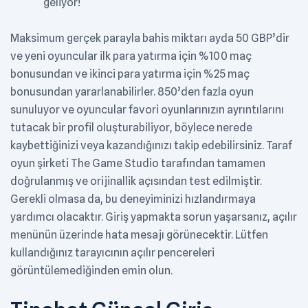
geliyor!
Maksimum gerçek parayla bahis miktarı ayda 50 GBP’dir
ve yeni oyuncular ilk para yatırma için %100 maç
bonusundan ve ikinci para yatırma için %25 maç
bonusundan yararlanabilirler. 850’den fazla oyun
sunuluyor ve oyuncular favori oyunlarınızın ayrıntılarını
tutacak bir profil oluşturabiliyor, böylece nerede
kaybettiğinizi veya kazandığınızı takip edebilirsiniz. Taraf
oyun şirketi The Game Studio tarafından tamamen
doğrulanmış ve orijinallik açısından test edilmiştir.
Gerekli olmasa da, bu deneyiminizi hızlandırmaya
yardımcı olacaktır. Giriş yapmakta sorun yaşarsanız, açılır
menünün üzerinde hata mesajı görünecektir. Lütfen
kullandığınız tarayıcının açılır pencereleri
görüntülemediğinden emin olun.