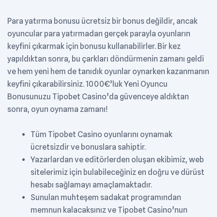
Para yatırma bonusu ücretsiz bir bonus değildir, ancak
oyuncular para yatırmadan gerçek parayla oyunların
keyfini çıkarmak için bonusu kullanabilirler. Bir kez
yapıldıktan sonra, bu çarkları döndürmenin zamanı geldi
ve hem yeni hem de tanıdık oyunlar oynarken kazanmanın
keyfini çıkarabilirsiniz. 1000€’luk Yeni Oyuncu
Bonusunuzu Tipobet Casino’da güvenceye aldıktan
sonra, oyun oynama zamanı!
Tüm Tipobet Casino oyunlarını oynamak
ücretsizdir ve bonuslara sahiptir.
Yazarlardan ve editörlerden oluşan ekibimiz, web
sitelerimiz için bulabileceğiniz en doğru ve dürüst
hesabı sağlamayı amaçlamaktadır.
Sunulan muhteşem sadakat programından
memnun kalacaksınız ve Tipobet Casino’nun