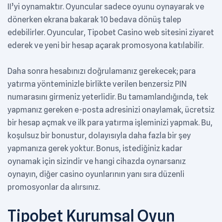
II’yi oynamaktır. Oyuncular sadece oyunu oynayarak ve
dönerken ekrana bakarak 10 bedava dönüş talep
edebilirler. Oyuncular, Tipobet Casino web sitesini ziyaret
ederek ve yeni bir hesap açarak promosyona katılabilir.
Daha sonra hesabınızı doğrulamanız gerekecek; para
yatırma yönteminizle birlikte verilen benzersiz PIN
numarasını girmeniz yeterlidir. Bu tamamlandığında, tek
yapmanız gereken e-posta adresinizi onaylamak, ücretsiz
bir hesap açmak ve ilk para yatırma işleminizi yapmak. Bu,
koşulsuz bir bonustur, dolayısıyla daha fazla bir şey
yapmanıza gerek yoktur. Bonus, istediğiniz kadar
oynamak için sizindir ve hangi cihazda oynarsanız
oynayın, diğer casino oyunlarının yanı sıra düzenli
promosyonlar da alırsınız.
Tipobet Kurumsal Oyun