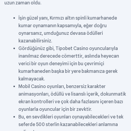
uzun zaman oldu.
İşin güzel yanı, Kırmızı altın spinli kumarhanede
kumar oynamanın kapsamıyla, eğer doğru
oynarsanız, umduğunuz devasa ödülleri
kazanabilirsiniz.
Gördüğünüz gibi, Tipobet Casino oyuncularıyla
inanılmaz derecede cömerttir, aslında heyecan
verici bir oyun deneyimi için bu çevrimiçi
kumarhaneden başka bir yere bakmanıza gerek
kalmayacak.
Mobil Casino oyunları, benzersiz karakter
animasyonları, ödüllü ve lisanslı içerik, dokunmatik
ekran kontrolleri ve çok daha fazlasını içeren bazı
oyunlarla oyuncular için bir zevktir.
Bu, en sevdikleri oyunları oynayabilecekleri ve tek
seferde 500 sterlin kazanabilecekleri anlamına