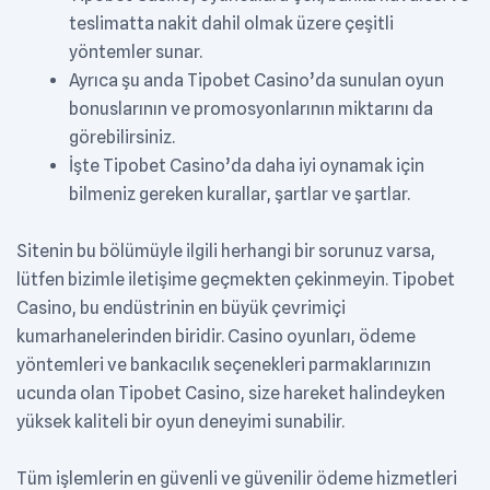
teslimatta nakit dahil olmak üzere çeşitli
yöntemler sunar.
Ayrıca şu anda Tipobet Casino’da sunulan oyun
bonuslarının ve promosyonlarının miktarını da
görebilirsiniz.
İşte Tipobet Casino’da daha iyi oynamak için
bilmeniz gereken kurallar, şartlar ve şartlar.
Sitenin bu bölümüyle ilgili herhangi bir sorunuz varsa,
lütfen bizimle iletişime geçmekten çekinmeyin. Tipobet
Casino, bu endüstrinin en büyük çevrimiçi
kumarhanelerinden biridir. Casino oyunları, ödeme
yöntemleri ve bankacılık seçenekleri parmaklarınızın
ucunda olan Tipobet Casino, size hareket halindeyken
yüksek kaliteli bir oyun deneyimi sunabilir.
Tüm işlemlerin en güvenli ve güvenilir ödeme hizmetleri