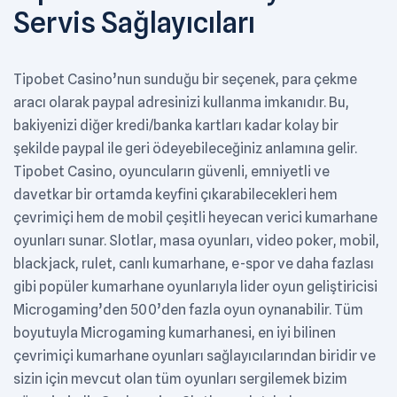
Servis Sağlayıcıları
Tipobet Casino’nun sunduğu bir seçenek, para çekme
aracı olarak paypal adresinizi kullanma imkanıdır. Bu,
bakiyenizi diğer kredi/banka kartları kadar kolay bir
şekilde paypal ile geri ödeyebileceğiniz anlamına gelir.
Tipobet Casino, oyuncuların güvenli, emniyetli ve
davetkar bir ortamda keyfini çıkarabilecekleri hem
çevrimiçi hem de mobil çeşitli heyecan verici kumarhane
oyunları sunar. Slotlar, masa oyunları, video poker, mobil,
blackjack, rulet, canlı kumarhane, e-spor ve daha fazlası
gibi popüler kumarhane oyunlarıyla lider oyun geliştiricisi
Microgaming’den 500’den fazla oyun oynanabilir. Tüm
boyutuyla Microgaming kumarhanesi, en iyi bilinen
çevrimiçi kumarhane oyunları sağlayıcılarından biridir ve
sizin için mevcut olan tüm oyunları sergilemek bizim