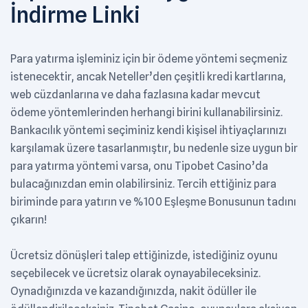
İndirme Linki
Para yatırma işleminiz için bir ödeme yöntemi seçmeniz
istenecektir, ancak Neteller’den çeşitli kredi kartlarına,
web cüzdanlarına ve daha fazlasına kadar mevcut
ödeme yöntemlerinden herhangi birini kullanabilirsiniz.
Bankacılık yöntemi seçiminiz kendi kişisel ihtiyaçlarınızı
karşılamak üzere tasarlanmıştır, bu nedenle size uygun bir
para yatırma yöntemi varsa, onu Tipobet Casino’da
bulacağınızdan emin olabilirsiniz. Tercih ettiğiniz para
biriminde para yatırın ve %100 Eşleşme Bonusunun tadını
çıkarın!
Ücretsiz dönüşleri talep ettiğinizde, istediğiniz oyunu
seçebilecek ve ücretsiz olarak oynayabileceksiniz.
Oynadığınızda ve kazandığınızda, nakit ödüller ile