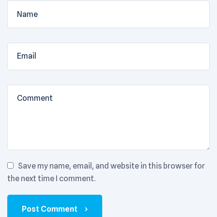
Save my name, email, and website in this browser for
the next time I comment.
Post Comment