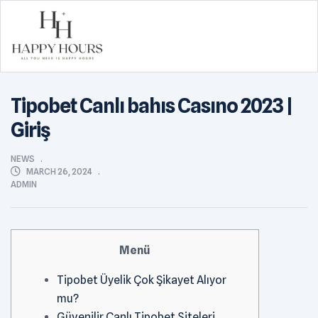
Happy
Tipobet Canlı bahıs Casıno 2023 |
Hours
Giriş
CATEGORIES
NEWS
MARCH 26, 2024
ADMIN
Menü
Tipobet Üyelik Çok Şikayet Alıyor
mu?
Güvenilir Canlı Tipobet Siteleri