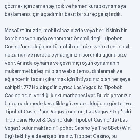
çözmek için zaman ayırdık ve hemen kurup oynamaya
başlamanız için üç adımlık basit bir süreç geliştirdik.
Masaüstünüzde, mobil cihazınızda veya her ikisinin bir
kombinasyonunda oynamanız önemli değil, Tipobet
Casino’nun olağanüstü mobil optimize web sitesi, nasıl,
ne zaman ve nerede oynadığınızın sorumluluğunu size
verir. Anında oynama ve çevrimiçi oyun oynamanın
mükemmel birleşimi olan web sitemiz, dinlenmek ve
eğlencenin tadını çıkarmak için ihtiyacınız olan her şeye
sahiptir. 777 Holdings’in ayrıca Las Vegas’ta Tipobet
Casino adını verdiği bir kumarhanesi var. Bu da paranızın
bu kumarhanede kesinlikle güvende olduğunu gösteriyor.
Tipobet Casino’nun Vegas konumu, Las Vegas Strip’teki
Tropicana Hotel & Casino’daki Tipobet Casino’da (Las
Vegas) bulunmaktadır.Tipobet Casino’ya The 8Bet (Win
Big) teklifiyle de erişebilirsiniz. Tipobet Casino, bu