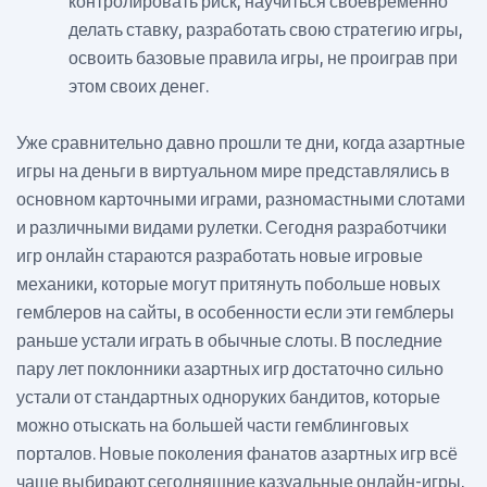
контролировать риск, научиться своевременно
делать ставку, разработать свою стратегию игры,
освоить базовые правила игры, не проиграв при
этом своих денег.
Уже сравнительно давно прошли те дни, когда азартные
игры на деньги в виртуальном мире представлялись в
основном карточными играми, разномастными слотами
и различными видами рулетки. Сегодня разработчики
игр онлайн стараются разработать новые игровые
механики, которые могут притянуть побольше новых
гемблеров на сайты, в особенности если эти гемблеры
раньше устали играть в обычные слоты. В последние
пару лет поклонники азартных игр достаточно сильно
устали от стандартных одноруких бандитов, которые
можно отыскать на большей части гемблинговых
порталов. Новые поколения фанатов азартных игр всё
чаще выбирают сегодняшние казуальные онлайн-игры,