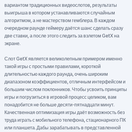
вариантом традиционных видеослотов, результаты
выигрыша в котором устанавливаются случайным
алгоритмом, а не мастерством гемблера. В каждом
очередном раунде геймеру даётся шанс сделать сразу
две ставки, а после этого следить за взлетом GetX на
экране.
Слот GetX является великолепным примером именно
такой игры с простыми правилами, короткой
длительностью каждого раунда, очень широким
диапазоном коэффициентов, отличным интерфейсом и
большим числом поклонников. Чтобы усвоить принципы
игры и погрузиться в игровой процесс целиком, вам
понадобится не больше десяти-пятнадцати минут.
Качественная оптимизация игры даёт возможность без
труда играть с мобильного телефона, стационарного ПК
или планшета. Дабы зарабатывать в представленной