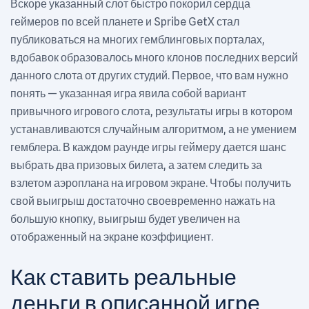
Вскоре указанный слот быстро покорил сердца
геймеров по всей планете и Spribe GetX стал
публиковаться на многих гемблинговых порталах,
вдобавок образовалось много клонов последних версий
данного слота от других студий. Первое, что вам нужно
понять — указанная игра явила собой вариант
привычного игрового слота, результаты игры в котором
устанавливаются случайным алгоритмом, а не умением
гемблера. В каждом раунде игры геймеру дается шанс
выбрать два призовых билета, а затем следить за
взлетом аэроплана на игровом экране. Чтобы получить
свой выигрыш достаточно своевременно нажать на
большую кнопку, выигрыш будет увеличен на
отображенный на экране коэффициент.
Как ставить реальные
деньги в описанной игре