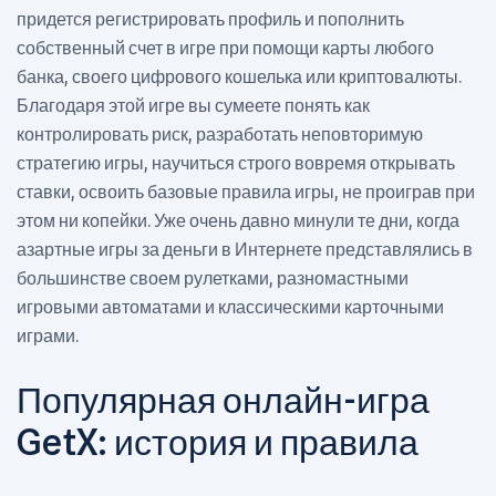
придется регистрировать профиль и пополнить
собственный счет в игре при помощи карты любого
банка, своего цифрового кошелька или криптовалюты.
Благодаря этой игре вы сумеете понять как
контролировать риск, разработать неповторимую
стратегию игры, научиться строго вовремя открывать
ставки, освоить базовые правила игры, не проиграв при
этом ни копейки. Уже очень давно минули те дни, когда
азартные игры за деньги в Интернете представлялись в
большинстве своем рулетками, разномастными
игровыми автоматами и классическими карточными
играми.
Популярная онлайн-игра
GetX: история и правила