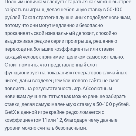
Полным новичкам следует стараться как можно быстрее
забрать выигрыш, делая небольшую ставку в 50-100
рублей. Такая стратегия лучше иных подойдет новичкам,
потому что они могут медленно и безопасно
прокачивать свой изначальный депозит, спокойно
выдерживая редкие серии проигрыша, решение о
переходе на большие коэффициенты или ставки
каждый человек принимает целиком самостоятельно.
Стоит помнить, что представленный слот
функционирует на показаниях генераторов случайных
чисел, дабы владелец гемблингового сайта не смог
повлиять на результативность игр. Абсолютным
новичкам лучше пытаться как можно раньше забирать
ставки, делая самую маленькую ставку в 50-100 рублей.
GetX в данной игре крайне редко ломается с
коэффициентом 1.1 или 1.2, благодаря чему данные
уровни можно считать безопасными.