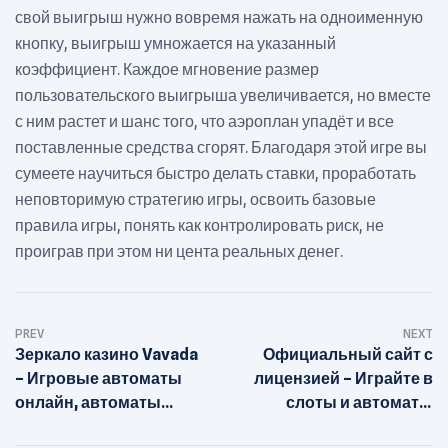
свой выигрыш нужно вовремя нажать на одноименную
кнопку, выигрыш умножается на указанный
коэффициент. Каждое мгновение размер
пользовательского выигрыша увеличивается, но вместе
с ним растет и шанс того, что аэроплан упадёт и все
поставленные средства сгорят. Благодаря этой игре вы
сумеете научиться быстро делать ставки, проработать
неповторимую стратегию игры, освоить базовые
правила игры, понять как контролировать риск, не
проиграв при этом ни цента реальных денег.
Post
PREV
NEXT
navigation
Зеркало казино Vavada
Официальный сайт с
– Игровые автоматы
лицензией – Играйте в
онлайн, автоматы
слоты и автоматы
бонусы
бесплатно