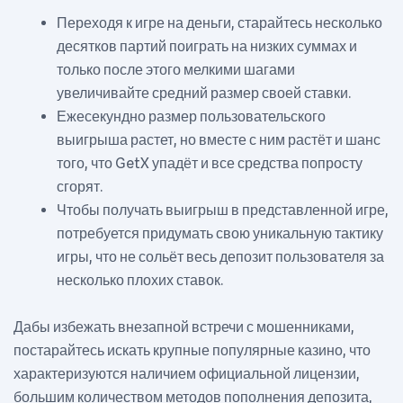
Переходя к игре на деньги, старайтесь несколько
десятков партий поиграть на низких суммах и
только после этого мелкими шагами
увеличивайте средний размер своей ставки.
Ежесекундно размер пользовательского
выигрыша растет, но вместе с ним растёт и шанс
того, что GetX упадёт и все средства попросту
сгорят.
Чтобы получать выигрыш в представленной игре,
потребуется придумать свою уникальную тактику
игры, что не сольёт весь депозит пользователя за
несколько плохих ставок.
Дабы избежать внезапной встречи с мошенниками,
постарайтесь искать крупные популярные казино, что
характеризуются наличием официальной лицензии,
большим количеством методов пополнения депозита,