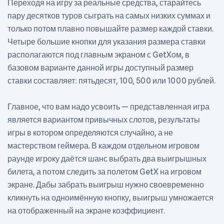
Переходя на игру за реальные средства, старайтесь
пару десятков туров сыграть на самых низких суммах и
только потом плавно повышайте размер каждой ставки.
Четыре большие кнопки для указания размера ставки
располагаются под главным экраном с GetXом, в
базовом варианте данной игры доступный размер
ставки составляет: пятьдесят, 100, 500 или 1000 рублей.
Главное, что вам надо усвоить — представленная игра
является вариантом привычных слотов, результаты
игры в котором определяются случайно, а не
мастерством геймера. В каждом отдельном игровом
раунде игроку даётся шанс выбрать два выигрышных
билета, а потом следить за полетом GetX на игровом
экране. Дабы забрать выигрыш нужно своевременно
кликнуть на одноимённую кнопку, выигрыш умножается
на отображенный на экране коэффициент.