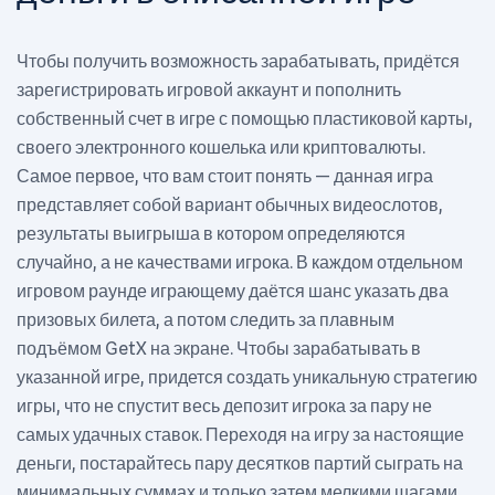
Чтобы получить возможность зарабатывать, придётся
зарегистрировать игровой аккаунт и пополнить
собственный счет в игре с помощью пластиковой карты,
своего электронного кошелька или криптовалюты.
Самое первое, что вам стоит понять — данная игра
представляет собой вариант обычных видеослотов,
результаты выигрыша в котором определяются
случайно, а не качествами игрока. В каждом отдельном
игровом раунде играющему даётся шанс указать два
призовых билета, а потом следить за плавным
подъёмом GetX на экране. Чтобы зарабатывать в
указанной игре, придется создать уникальную стратегию
игры, что не спустит весь депозит игрока за пару не
самых удачных ставок. Переходя на игру за настоящие
деньги, постарайтесь пару десятков партий сыграть на
минимальных суммах и только затем мелкими шагами