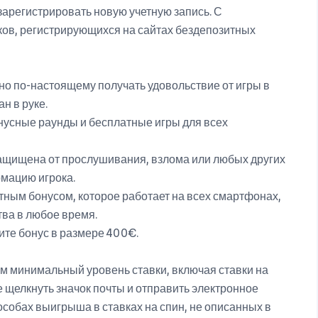
 зарегистрировать новую учетную запись. С
ков, регистрирующихся на сайтах бездепозитных
но по-настоящему получать удовольствие от игры в
н в руке.
нусные раунды и бесплатные игры для всех
ащищена от прослушивания, взлома или любых других
рмацию игрока.
тным бонусом, которое работает на всех смартфонах,
тва в любое время.
ите бонус в размере 400€.
том минимальный уровень ставки, включая ставки на
е щелкнуть значок почты и отправить электронное
особах выигрыша в ставках на спин, не описанных в