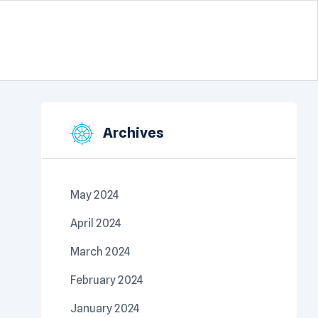
Archives
May 2024
April 2024
March 2024
February 2024
January 2024