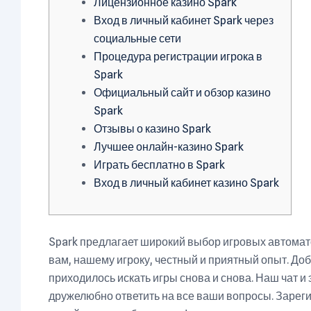
Лицензионное казино Spark
Вход в личный кабинет Spark через
социальные сети
Процедура регистрации игрока в
Spark
Официальный сайт и обзор казино
Spark
Отзывы о казино Spark
Лучшее онлайн-казино Spark
Играть бесплатно в Spark
Вход в личный кабинет казино Spark
Spark предлагает широкий выбор игровых автомато
вам, нашему игроку, честный и приятный опыт. Доб
приходилось искать игры снова и снова. Наш чат и
дружелюбно ответить на все ваши вопросы. Зарегис