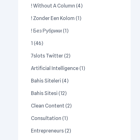
! Without A Column
(4)
! Zonder Een Kolom
(1)
! Без Рубрики
(1)
1
(46)
7slots Twitter
(2)
Artificial Intelligence
(1)
Bahis Siteleri
(4)
Bahis Sitesi
(12)
Clean Content
(2)
Consultation
(1)
Entrepreneurs
(2)