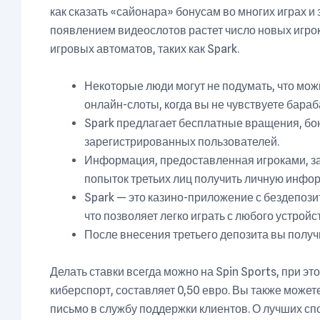
как сказать «сайонара» бонусам во многих играх и
появлением видеослотов растет число новых игро
игровых автоматов, таких как Spark.
Некоторые люди могут не подумать, что мож
онлайн-слоты, когда вы не чувствуете бараба
Spark предлагает бесплатные вращения, бо
зарегистрированных пользователей.
Информация, предоставленная игроками, з
попыток третьих лиц получить личную инфо
Spark — это казино-приложение с бездепози
что позволяет легко играть с любого устройс
После внесения третьего депозита вы получ
Делать ставки всегда можно на Spin Sports, при э
киберспорт, составляет 0,50 евро. Вы также может
письмо в службу поддержки клиентов. О лучших сп