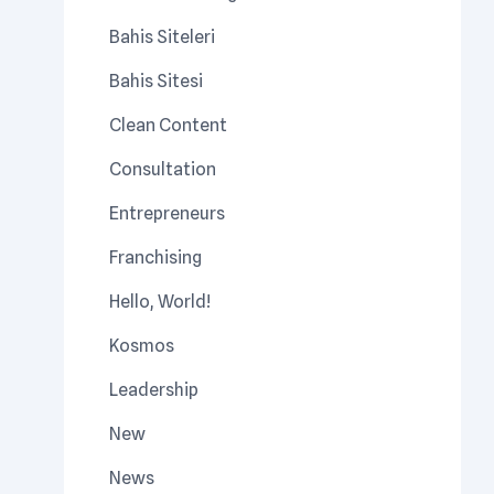
Bahis Siteleri
Bahis Sitesi
Clean Content
Consultation
Entrepreneurs
Franchising
Hello, World!
Kosmos
Leadership
New
News