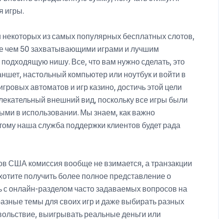
я игры.
и некоторых из самых популярных бесплатных слотов,
лее чем 50 захватывающими играми и лучшим
подходящую нишу. Все, что вам нужно сделать, это
аншет, настольный компьютер или ноутбук и войти в
гровых автоматов и игр казино, достичь этой цели
лекательный внешний вид, поскольку все игры были
ыми в использовании. Мы знаем, как важно
тому наша служба поддержки клиентов будет рада
ов США комиссия вообще не взимается, а транзакции
хотите получить более полное представление о
сь с онлайн-разделом часто задаваемых вопросов на
азные темы для своих игр и даже выбирать разных
овольствие, выигрывать реальные деньги или