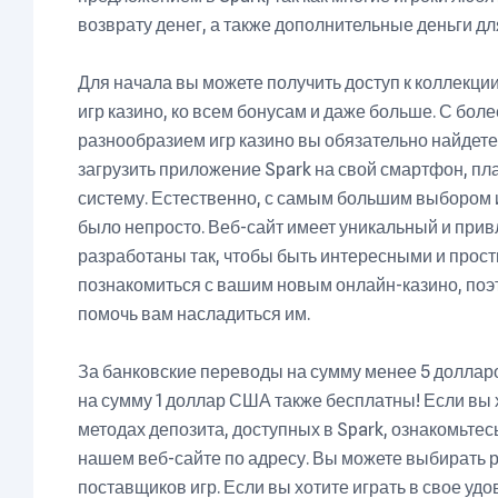
возврату денег, а также дополнительные деньги дл
Для начала вы можете получить доступ к коллекци
игр казино, ко всем бонусам и даже больше. С бо
разнообразием игр казино вы обязательно найдете 
загрузить приложение Spark на свой смартфон, пл
систему. Естественно, с самым большим выбором и
было непросто. Веб-сайт имеет уникальный и прив
разработаны так, чтобы быть интересными и прост
познакомиться с вашим новым онлайн-казино, поэ
помочь вам насладиться им.
За банковские переводы на сумму менее 5 доллар
на сумму 1 доллар США также бесплатны! Если вы 
методах депозита, доступных в Spark, ознакомьте
нашем веб-сайте по адресу. Вы можете выбирать р
поставщиков игр. Если вы хотите играть в свое уд