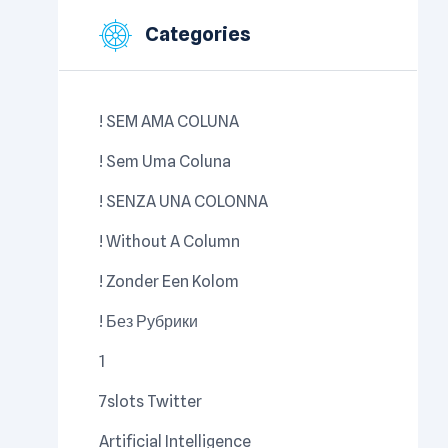
Categories
! SEM AMA COLUNA
! Sem Uma Coluna
! SENZA UNA COLONNA
! Without A Column
! Zonder Een Kolom
! Без Рубрики
1
7slots Twitter
Artificial Intelligence