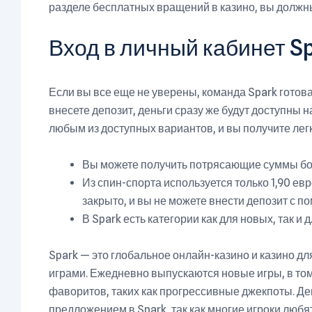
разделе бесплатных вращений в казино, вы должн
Вход в личный кабинет S
Если вы все еще не уверены, команда Spark готова
внесете депозит, деньги сразу же будут доступны 
любым из доступных вариантов, и вы получите легк
Вы можете получить потрясающие суммы бон
Из спин-спорта используется только 1,90 евр
закрыто, и вы не можете внести депозит с п
В Spark есть категории как для новых, так и 
Spark — это глобальное онлайн-казино и казино д
играми. Ежедневно выпускаются новые игры, в то
фаворитов, таких как прогрессивные джекпоты. 
предложением в Spark, так как многие игроки любя