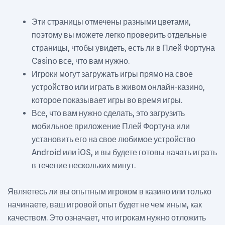
Эти страницы отмечены разными цветами,
поэтому вы можете легко проверить отдельные
страницы, чтобы увидеть, есть ли в Плей Фортуна
Casino все, что вам нужно.
Игроки могут загружать игры прямо на свое
устройство или играть в живом онлайн-казино,
которое показывает игры во время игры.
Все, что вам нужно сделать, это загрузить
мобильное приложение Плей Фортуна или
установить его на свое любимое устройство
Android или iOS, и вы будете готовы начать играть
в течение нескольких минут.
Являетесь ли вы опытным игроком в казино или только
начинаете, ваш игровой опыт будет не чем иным, как
качеством. Это означает, что игрокам нужно отложить