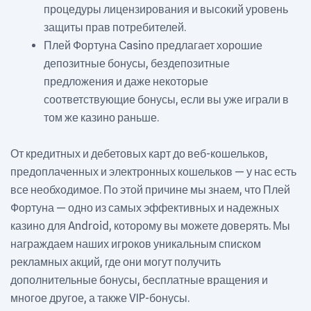
процедуры лицензирования и высокий уровень
защиты прав потребителей.
Плей Фортуна Casino предлагает хорошие
депозитные бонусы, бездепозитные
предложения и даже некоторые
соответствующие бонусы, если вы уже играли в
том же казино раньше.
От кредитных и дебетовых карт до веб-кошельков,
предоплаченных и электронных кошельков — у нас есть
все необходимое. По этой причине мы знаем, что Плей
Фортуна — одно из самых эффективных и надежных
казино для Android, которому вы можете доверять. Мы
награждаем наших игроков уникальным списком
рекламных акций, где они могут получить
дополнительные бонусы, бесплатные вращения и
многое другое, а также VIP-бонусы.