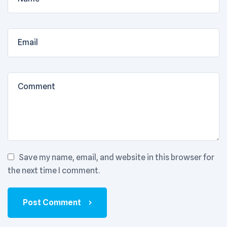
Save my name, email, and website in this browser for
the next time I comment.
Post Comment