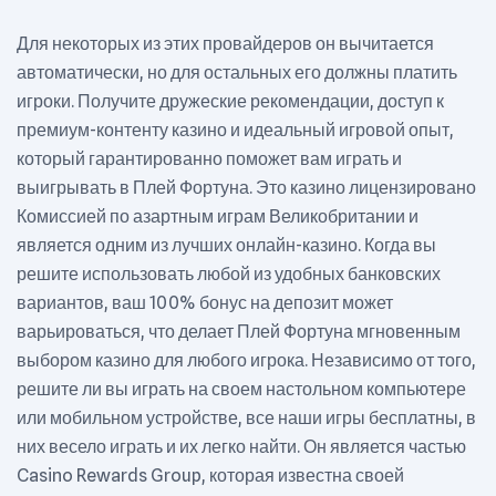
Для некоторых из этих провайдеров он вычитается
автоматически, но для остальных его должны платить
игроки. Получите дружеские рекомендации, доступ к
премиум-контенту казино и идеальный игровой опыт,
который гарантированно поможет вам играть и
выигрывать в Плей Фортуна. Это казино лицензировано
Комиссией по азартным играм Великобритании и
является одним из лучших онлайн-казино. Когда вы
решите использовать любой из удобных банковских
вариантов, ваш 100% бонус на депозит может
варьироваться, что делает Плей Фортуна мгновенным
выбором казино для любого игрока. Независимо от того,
решите ли вы играть на своем настольном компьютере
или мобильном устройстве, все наши игры бесплатны, в
них весело играть и их легко найти. Он является частью
Casino Rewards Group, которая известна своей