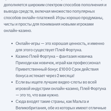
дополняется широким спектром способов пополнения и
вывода средств, включая множество популярных
способов онлайн-платежей. Игры хорошо продуманы,
чисты и просты для понимания новыми игроками
онлайн-казино.
Онлайн-игры — это хорошая ценность, и именно
для этого существует Плей Фортуна.
Казино Плей Фортуна – фантазия новичка
Приходи как новичок, играй как профессионал
Приветственный бонус £1000 Срок действия
бонуса истекает через 2 месяца!
Если вы ищете лучшие видео-слоты во всей
игровой индустрии онлайн-казино, Плей Фортуна
— это то, что вам нужно.
Сюда входят такие страны, как Мальта и
Великобритания, обе из которых имеют отличные