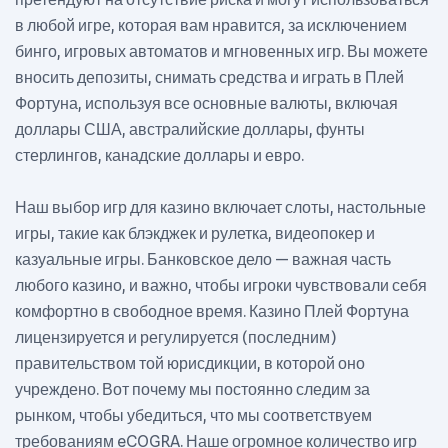
в любой игре, которая вам нравится, за исключением
бинго, игровых автоматов и мгновенных игр. Вы можете
вносить депозиты, снимать средства и играть в Плей
Фортуна, используя все основные валюты, включая
доллары США, австралийские доллары, фунты
стерлингов, канадские доллары и евро.
Наш выбор игр для казино включает слоты, настольные
игры, такие как блэкджек и рулетка, видеопокер и
казуальные игры. Банковское дело — важная часть
любого казино, и важно, чтобы игроки чувствовали себя
комфортно в свободное время. Казино Плей Фортуна
лицензируется и регулируется (последним)
правительством той юрисдикции, в которой оно
учреждено. Вот почему мы постоянно следим за
рынком, чтобы убедиться, что мы соответствуем
требованиям eCOGRA. Наше огромное количество игр