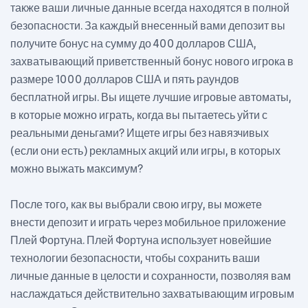
также ваши личные данные всегда находятся в полной
безопасности. За каждый внесенный вами депозит вы
получите бонус на сумму до 400 долларов США,
захватывающий приветственный бонус нового игрока в
размере 1000 долларов США и пять раундов
бесплатной игры. Вы ищете лучшие игровые автоматы,
в которые можно играть, когда вы пытаетесь уйти с
реальными деньгами? Ищете игры без навязчивых
(если они есть) рекламных акций или игры, в которых
можно выжать максимум?
После того, как вы выбрали свою игру, вы можете
внести депозит и играть через мобильное приложение
Плей Фортуна. Плей Фортуна использует новейшие
технологии безопасности, чтобы сохранить ваши
личные данные в целости и сохранности, позволяя вам
наслаждаться действительно захватывающим игровым