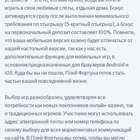
играть в свои любимые слоты, отдыхая дома. Бонус
активируется сразу после выполнения минимального
требования по отыгрышу (5-кратный отыгрыш), а бонус
на первоначальный депозит составляет 100%. Помните,
что ваша мобильная версия казино будет отличаться от
нашей настольной версии, так как у нас есть
дополнительные функции для мобильных игр, в
основном предназначенные для браузеров Android и
iOS. Куда бы вы ни пошли, Плей Фортуна готов стать
частью вашей повседневной жизни.
Выбор игр разнообразен, удовлетворяя все
потребности как новых поклонников онлайн-казино, так
и традиционных игроков. Участники могут использовать
адрес электронной почты или номер телефона по
своему выбору для всех маркетинговых коммуникаций
на сайте. В Плей Фортуна мы хотим, чтобы вы могли