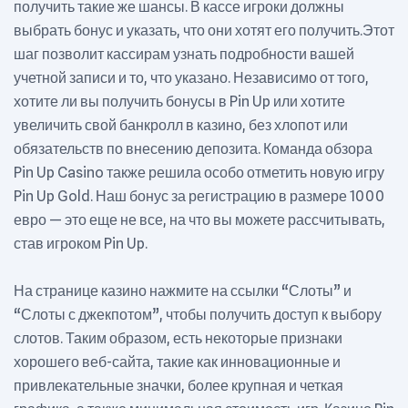
получить такие же шансы. В кассе игроки должны
выбрать бонус и указать, что они хотят его получить.Этот
шаг позволит кассирам узнать подробности вашей
учетной записи и то, что указано. Независимо от того,
хотите ли вы получить бонусы в Pin Up или хотите
увеличить свой банкролл в казино, без хлопот или
обязательств по внесению депозита. Команда обзора
Pin Up Casino также решила особо отметить новую игру
Pin Up Gold. Наш бонус за регистрацию в размере 1000
евро — это еще не все, на что вы можете рассчитывать,
став игроком Pin Up.
На странице казино нажмите на ссылки “Слоты” и
“Слоты с джекпотом”, чтобы получить доступ к выбору
слотов. Таким образом, есть некоторые признаки
хорошего веб-сайта, такие как инновационные и
привлекательные значки, более крупная и четкая