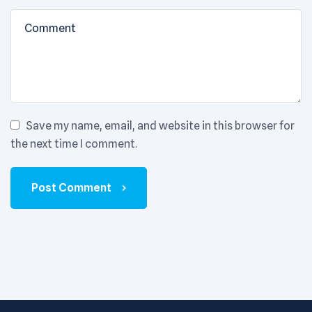
Save my name, email, and website in this browser for
the next time I comment.
Post Comment