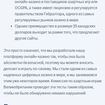
онлайн-казино и поставщиков азартных игр или
OCGPA, а также имеет лицензию и регулируется
правительством Гибралтара, одного из самых
регулируемых рынков казино в мире.
Однако преимущество в размере 25 канадских
долларов выходит за рамки того, что предлагают
другие сайты.
Это просто означает, что мы разработали нашу
платформу онлайн-казино так, чтобы она была
абсолютно безопасной, поэтому вы можете вносить
депозит и играть по-своему. Мы стали одним из самых
надежных цифровых казино в мире, и мы занимаемся
этим уже некоторое время. Комиссия по азартным играм
Великобритании проводит эти тесты таким образом,
чтобы не было обнаружено никаких нарушений.