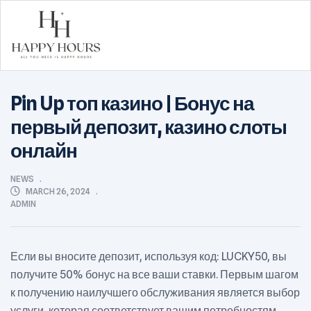
Happy
Pin Up топ казино | Бонус на
Hours
первый депозит, казино слоты
онлайн
CATEGORIES
NEWS
MARCH 26, 2024
ADMIN
Если вы вносите депозит, используя код: LUCKY50, вы
получите 50% бонус на все ваши ставки. Первым шагом
к получению наилучшего обслуживания является выбор
услуги, которая соответствует вашим потребностям.