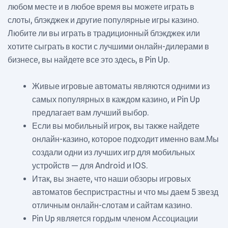
любом месте и в любое время вы можете играть в
слоты, блэкджек и другие популярные игры казино.
Любите ли вы играть в традиционный блэкджек или
хотите сыграть в кости с лучшими онлайн-дилерами в
бизнесе, вы найдете все это здесь, в Pin Up.
Живые игровые автоматы являются одними из
самых популярных в каждом казино, и Pin Up
предлагает вам лучший выбор.
Если вы мобильный игрок, вы также найдете
онлайн-казино, которое подходит именно вам.Мы
создали одни из лучших игр для мобильных
устройств — для Android и IOS.
Итак, вы знаете, что наши обзоры игровых
автоматов беспристрастны и что мы даем 5 звезд
отличным онлайн-слотам и сайтам казино.
Pin Up является гордым членом Ассоциации