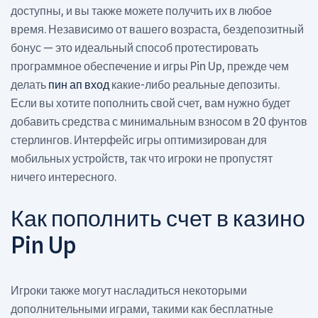
доступны, и вы также можете получить их в любое
время. Независимо от вашего возраста, бездепозитный
бонус — это идеальный способ протестировать
программное обеспечение и игры Pin Up, прежде чем
делать
пин ап вход
какие-либо реальные депозиты.
Если вы хотите пополнить свой счет, вам нужно будет
добавить средства с минимальным взносом в 20 фунтов
стерлингов. Интерфейс игры оптимизирован для
мобильных устройств, так что игроки не пропустят
ничего интересного.
Как пополнить счет в казино
Pin Up
Игроки также могут насладиться некоторыми
дополнительными играми, такими как бесплатные