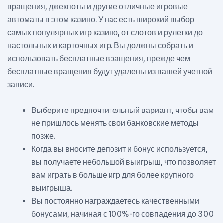
вращения, джекпоты и другие отличные игровые
автоматы в этом казино. У нас есть широкий выбор
самых популярных игр казино, от слотов и рулетки до
настольных и карточных игр. Вы должны собрать и
использовать бесплатные вращения, прежде чем
бесплатные вращения будут удалены из вашей учетной
записи.
Выберите предпочтительный вариант, чтобы вам
не пришлось менять свои банковские методы
позже.
Когда вы вносите депозит и бонус используется,
вы получаете небольшой выигрыш, что позволяет
вам играть в больше игр для более крупного
выигрыша.
Вы постоянно награждаетесь качественными
бонусами, начиная с 100%-го совпадения до 300