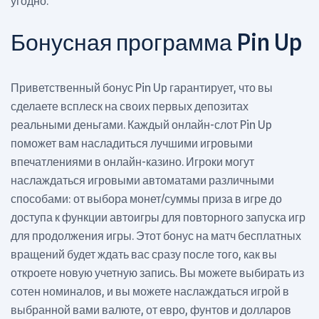
угодно.
Бонусная программа Pin Up
Приветственный бонус Pin Up гарантирует, что вы
сделаете всплеск на своих первых депозитах
реальными деньгами. Каждый онлайн-слот Pin Up
поможет вам насладиться лучшими игровыми
впечатлениями в онлайн-казино. Игроки могут
наслаждаться игровыми автоматами различными
способами: от выбора монет/суммы приза в игре до
доступа к функции автоигры для повторного запуска игр
для продолжения игры. Этот бонус на матч бесплатных
вращений будет ждать вас сразу после того, как вы
откроете новую учетную запись. Вы можете выбирать из
сотен номиналов, и вы можете наслаждаться игрой в
выбранной вами валюте, от евро, фунтов и долларов