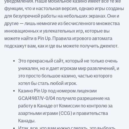
уведомления. Наше мобильное казино имеет все те же
функции, что и настольная версия, однако игры созданы
для безупречной работы на небольших экранах. Они и
другие — лишь немногие из бесчисленного множества
инновационных и увлекательных игр, которые вы
можете найти в Pin Up. Правила игрового автомата
подскажут вам, как и где вы можете получить джекпот.
Это прекрасный сайт, который не только очень
уникален, но и дает игрокам мир развлечений, и
это просто большое казино, частью которого
хотел бы стать любой игрок.
Казино Pin Up под номером лицензии
GCA/4987/V-0/04 получило разрешение на
работу в Канаде от Комиссии по контролю за
азартными играми (CCG) и правительства
Канады.
Итак, все, что вам нужно сделать, это выбрать