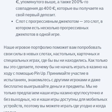
€, упомянутого выше, а также 200%-го
совпадения до 400 €, которые вы получаете на
свой первый депозит.
Слот с прогрессивным джекпотом — это слот, в
котором есть несколько прогрессивных
джекпотов в одной игре.
Наше игровое портфолио поможет вам попробовать
свои силы в новых слотах, настольных, карточных и
специальных играх, где бы вы ни находились. Как только
вы это сделаете, почему бы не начать играть в казино на
ходу с помощью Pin Up. Принимайте участие в
испытаниях, знакомьтесь с другими игроками и даже
бесплатно выигрывайте деньги и предметы. Мы не
только предлагаем наши игры казино круглосуточно и
без выходных, но и наши игры доступны для мобильных
устройств, поэтому вы можете играть где угодно и когда