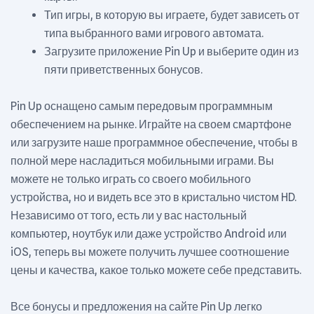
Тип игры, в которую вы играете, будет зависеть от
типа выбранного вами игрового автомата.
Загрузите приложение Pin Up и выберите один из
пяти приветственных бонусов.
Pin Up оснащено самым передовым программным
обеспечением на рынке. Играйте на своем смартфоне
или загрузите наше программное обеспечение, чтобы в
полной мере насладиться мобильными играми. Вы
можете не только играть со своего мобильного
устройства, но и видеть все это в кристально чистом HD.
Независимо от того, есть ли у вас настольный
компьютер, ноутбук или даже устройство Android или
iOS, теперь вы можете получить лучшее соотношение
цены и качества, какое только можете себе представить.
Все бонусы и предложения на сайте Pin Up легко