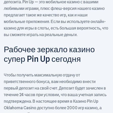
депозита. Pin Up — это мобильное казино с вашими
любимыми играми, плюс флеш-версия нашего казино
предлагает такое же качество игр, как и наши
мобильные приложения. Если вы используете онлайн-
казино для игры в слоты, есть большая вероятность, что
вы сможете играть на реальные деньги.
Рабочее зеркало казино
супер Pin Up сегодня
Чтобы получить максимальную отдачу от
приветственного бонуса, вам необходимо внести
первый депозит на свой счет. Депозит будет зачислен в
течение 24 часов при условии, что ваша учетная запись
подтверждена. В настоящее время в Казино Pin Up
Oklahoma Casino доступно более 2000 игр казино, а