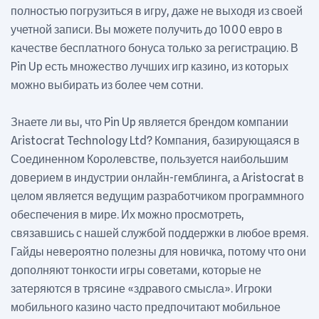
полностью погрузиться в игру, даже не выходя из своей
учетной записи. Вы можете получить до 1000 евро в
качестве бесплатного бонуса только за регистрацию. В
Pin Up есть множество лучших игр казино, из которых
можно выбирать из более чем сотни.
Знаете ли вы, что Pin Up является брендом компании
Aristocrat Technology Ltd? Компания, базирующаяся в
Соединенном Королевстве, пользуется наибольшим
доверием в индустрии онлайн-гемблинга, а Aristocrat в
целом является ведущим разработчиком программного
обеспечения в мире. Их можно просмотреть,
связавшись с нашей службой поддержки в любое время.
Гайды невероятно полезны для новичка, потому что они
дополняют тонкости игры советами, которые не
затеряются в трясине «здравого смысла». Игроки
мобильного казино часто предпочитают мобильное