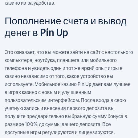
казино из-за удобства.
Пополнение счета и вывод
денег в Pin Up
Это означает, что вы можете зайти на сайт с настольного
компьютера, ноутбука, планшета или мобильного
телефона и увидеть один и тот же яркий опыт игры в
казино независимо от того, какое устройство вы
используете. Мобильное казино Pin Up дает вам лучшее
в играх казино с новым и улучшенным
пользовательским интерфейсом. После входа в свою
учетную запись и внесения первого депозита вы
получите предварительно выбранную сумму бонуса в
размере 100% до суммы вашего депозита. Все
доступные игры регулируются и лицензируются,