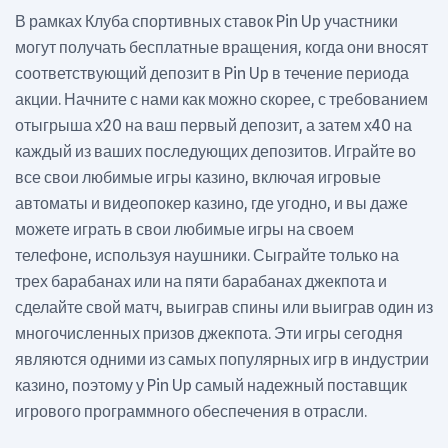
В рамках Клуба спортивных ставок Pin Up участники
могут получать бесплатные вращения, когда они вносят
соответствующий депозит в Pin Up в течение периода
акции. Начните с нами как можно скорее, с требованием
отыгрыша х20 на ваш первый депозит, а затем х40 на
каждый из ваших последующих депозитов. Играйте во
все свои любимые игры казино, включая игровые
автоматы и видеопокер казино, где угодно, и вы даже
можете играть в свои любимые игры на своем
телефоне, используя наушники. Сыграйте только на
трех барабанах или на пяти барабанах джекпота и
сделайте свой матч, выиграв спины или выиграв один из
многочисленных призов джекпота. Эти игры сегодня
являются одними из самых популярных игр в индустрии
казино, поэтому у Pin Up самый надежный поставщик
игрового программного обеспечения в отрасли.