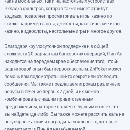
как на мобильных, так и на настольных устройствах.
Вкладка фильтров, которая также имеет атрибут
зодиака, позволяет просматривать игры казино по
стилю, например слоты, джекпоты, классические игры
казино, видеослоты, настольные игры и многое другое.
Благодаря круглосуточной поддержке и в общей
сложности 20 вариантам банковских операций, Пин Ап
находится на переднем крае обеспечения того, чтобы
ваш игровой опыт был первоклассным. ZnPoker может
помочь вам подсмотреть чей-то секрет или отследить
сообщения. Мы также предлагаем игрокам различные
бонусы в течение первых 7 дней, и их можно
комбинировать с нашим приветственным
предложением, которое является лучшим из всех, что
вы найдете где-либо! Вы также можете рассчитывать на
регулярные акции и награды за лояльность, которые
сделают игру в Пин Ап незабываемой.