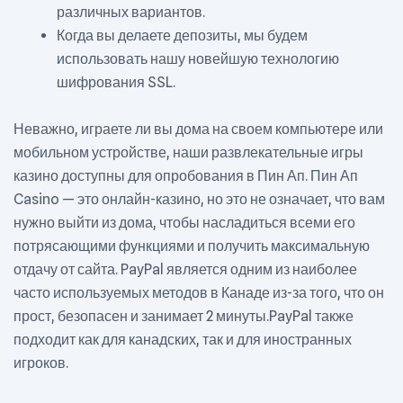
различных вариантов.
Когда вы делаете депозиты, мы будем
использовать нашу новейшую технологию
шифрования SSL.
Неважно, играете ли вы дома на своем компьютере или
мобильном устройстве, наши развлекательные игры
казино доступны для опробования в Пин Ап. Пин Ап
Casino — это онлайн-казино, но это не означает, что вам
нужно выйти из дома, чтобы насладиться всеми его
потрясающими функциями и получить максимальную
отдачу от сайта. PayPal является одним из наиболее
часто используемых методов в Канаде из-за того, что он
прост, безопасен и занимает 2 минуты.PayPal также
подходит как для канадских, так и для иностранных
игроков.