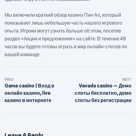
Мы включили краткий обзор казино Пин Ап, который
показывает лишь небольшую часть нашего игрового
опыта. Игроки могут узнать больше об этом, посетив
раздел «Акции и предложения» на сайте. В течение 48
часов вы будете готовы играть в мир онлайн-слотов по
вашей команде.
Post
PREV
NEXT
navigation
Gama casino | Вход в
Vavada casino — Демо
онлайн казино, live
слоты бесплатно, демо
казино в интернете
слоты без регистрации
Leave A Reply