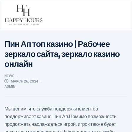
Happy
Пин Ап топ казино | Рабочее
Hours
зеркало сайта, зеркало казино
онлайн
CATEGORIES
NEWS
MARCH 26, 2024
ADMIN
Мы ценим, что служба поддержки клиентов
поддерживает казино Пин Ап.Помимо возможности
продолжать наслаждаться игрой, игрок также будет
впечатлен отношением и эффективностью службы