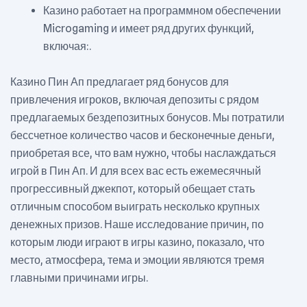
Казино работает на программном обеспечении
Microgaming и имеет ряд других функций,
включая:.
Казино Пин Ап предлагает ряд бонусов для
привлечения игроков, включая депозиты с рядом
предлагаемых бездепозитных бонусов. Мы потратили
бессчетное количество часов и бесконечные деньги,
приобретая все, что вам нужно, чтобы наслаждаться
игрой в Пин Ап. И для всех вас есть ежемесячный
прогрессивный джекпот, который обещает стать
отличным способом выиграть несколько крупных
денежных призов. Наше исследование причин, по
которым люди играют в игры казино, показало, что
место, атмосфера, тема и эмоции являются тремя
главными причинами игры.