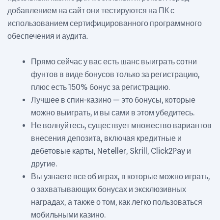
добавлением на сайт они тестируются на ПК с
использованием сертифицированного программного
обеспечения и аудита.
Прямо сейчас у вас есть шанс выиграть сотни
фунтов в виде бонусов только за регистрацию,
плюс есть 150% бонус за регистрацию.
Лучшее в спин-казино — это бонусы, которые
можно выиграть, и вы сами в этом убедитесь.
Не волнуйтесь, существует множество вариантов
внесения депозита, включая кредитные и
дебетовые карты, Neteller, Skrill, Click2Pay и
другие.
Вы узнаете все об играх, в которые можно играть,
о захватывающих бонусах и эксклюзивных
наградах, а также о том, как легко пользоваться
мобильными казино.