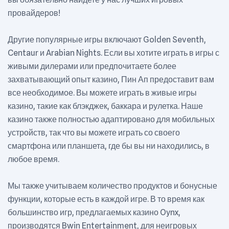
провайдеров!
Другие популярные игры включают Golden Seventh,
Centaur и Arabian Nights. Если вы хотите играть в игры с
живыми дилерами или предпочитаете более
захватывающий опыт казино, Пин Ап предоставит вам
все необходимое. Вы можете играть в живые игры
казино, такие как блэкджек, баккара и рулетка. Наше
казино также полностью адаптировано для мобильных
устройств, так что вы можете играть со своего
смартфона или планшета, где бы вы ни находились, в
любое время.
Мы также учитываем количество продуктов и бонусные
функции, которые есть в каждой игре. В то время как
большинство игр, предлагаемых казино Oynx,
производятся Bwin Entertainment, для неигровых