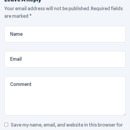
Your email address will not be published.
Required fields
are marked
*
Save my name, email, and website in this browser for