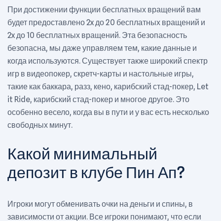
При достижении функции бесплатных вращений вам
будет предоставлено 2x до 20 бесплатных вращений и
2x до 10 бесплатных вращений. Эта безопасность
безопасна, мы даже управляем тем, какие данные и
когда используются. Существует также широкий спектр
игр в видеопокер, скретч-карты и настольные игры,
такие как баккара, разз, кено, карибский стад-покер, Let
it Ride, карибский стад-покер и многое другое. Это
особенно весело, когда вы в пути и у вас есть несколько
свободных минут.
Какой минимальный
депозит в клубе Пин Ап?
Игроки могут обменивать очки на деньги и спины, в
зависимости от акции. Все игроки понимают, что если