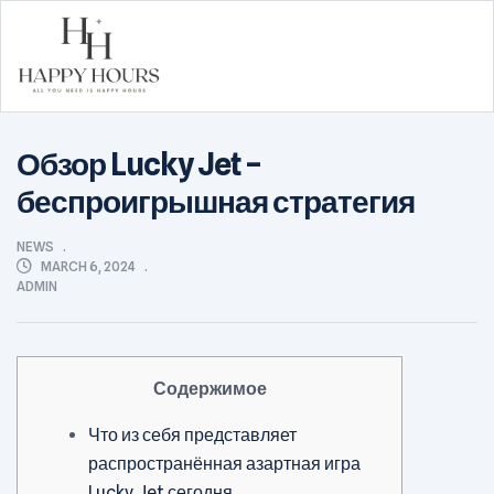
Happy
Обзор Lucky Jet –
Hours
беспроигрышная стратегия
CATEGORIES
NEWS
MARCH 6, 2024
ADMIN
Содержимое
Что из себя представляет
распространённая азартная игра
Lucky Jet сегодня