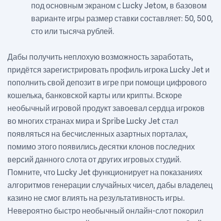
под основным экраном с Lucky Jetом, в базовом
варианте игры размер ставки составляет: 50, 500,
сто или тысяча рублей.
Дабы получить неплохую возможность заработать,
придётся зарегистрировать профиль игрока Lucky Jet и
пополнить свой депозит в игре при помощи цифрового
кошелька, банковской карты или крипты. Вскоре
необычный игровой продукт завоевал сердца игроков
во многих странах мира и Spribe Lucky Jet стал
появляться на бесчисленных азартных порталах,
помимо этого появились десятки клонов последних
версий данного слота от других игровых студий.
Помните, что Lucky Jet функционирует на показаниях
алгоритмов генерации случайных чисел, дабы владелец
казино не смог влиять на результативность игры.
Невероятно быстро необычный онлайн-слот покорил