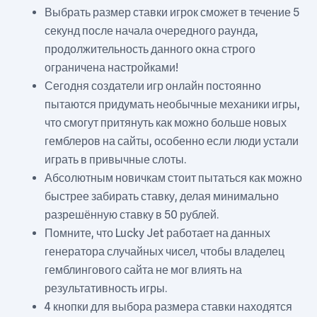
Выбрать размер ставки игрок сможет в течение 5
секунд после начала очередного раунда,
продолжительность данного окна строго
ограничена настройками!
Сегодня создатели игр онлайн постоянно
пытаются придумать необычные механики игры,
что смогут притянуть как можно больше новых
гемблеров на сайты, особенно если люди устали
играть в привычные слоты.
Абсолютным новичкам стоит пытаться как можно
быстрее забирать ставку, делая минимально
разрешённую ставку в 50 рублей.
Помните, что Lucky Jet работает на данных
генератора случайных чисел, чтобы владелец
гемблингового сайта не мог влиять на
результативность игры.
4 кнопки для выбора размера ставки находятся