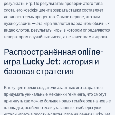
результаты игр. По результатам проверки этого типа
слота, его коэффициент возврата ставки составляет
девяносто семь процентов. Самое первое, что вам
нужно усвоить — эта игра является вариантом обычных
видео слотов, результаты игры в котором определяются
генератором случайных чисел, а не качествами игрока.
Распространённая online-
игра Lucky Jet: история и
базовая стратегия
В текущее время создатели азартных игр стараются
придумать уникальные механики гейминга, что смогут
притянуть как можно больше новых гемблеров на новые
площадки, особенно если указанные гемблеры уже
устали играть в простые слоты. Игра на деньги Lucky Jet