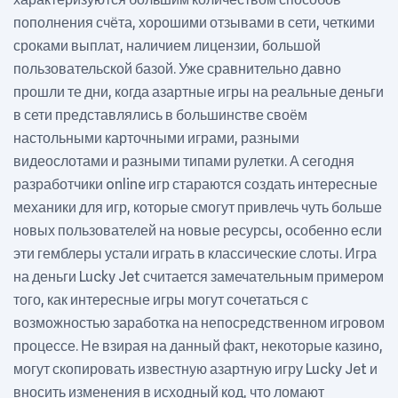
пополнения счёта, хорошими отзывами в сети, четкими
сроками выплат, наличием лицензии, большой
пользовательской базой. Уже сравнительно давно
прошли те дни, когда азартные игры на реальные деньги
в сети представлялись в большинстве своём
настольными карточными играми, разными
видеослотами и разными типами рулетки. А сегодня
разработчики online игр стараются создать интересные
механики для игр, которые смогут привлечь чуть больше
новых пользователей на новые ресурсы, особенно если
эти гемблеры устали играть в классические слоты. Игра
на деньги Lucky Jet считается замечательным примером
того, как интересные игры могут сочетаться с
возможностью заработка на непосредственном игровом
процессе. Не взирая на данный факт, некоторые казино,
могут скопировать известную азартную игру Lucky Jet и
вносить изменения в исходный код, что ломают