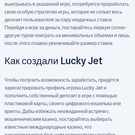
выигрывать в указанной игре, потребуется проработать
свою особую стратегию игры, которая не сольет весь
депозит пользователя за пару неудачных ставок.
Перейдя к игре за деньги, постарайтесь первую сотню-
другую туров поиграть на минимальных объемах и лишь
после этого плавно увеличивайте размер ставок.
Как создали Lucky Jet
Чтобы получить возможность заработать, придётся
зарегистрировать профиль игрока Lucky Jet и
пополнить собственный депозит в игре с помощью
пластиковой карты, своего цифрового кошелька или
крипты. Дабы избежать неожиданной встречи с
мошенническим казино, постарайтесь выбирать
известные международные казино, что
характеризуются большим количеством способов