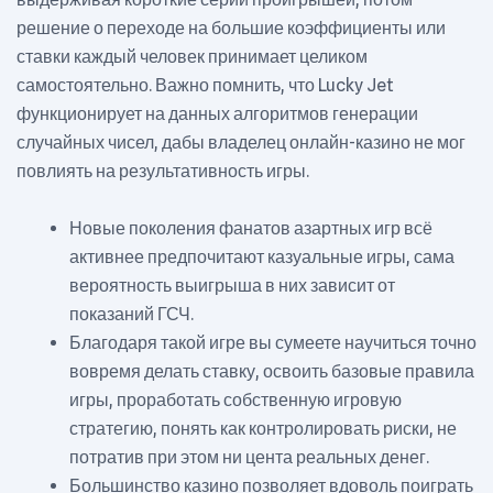
решение о переходе на большие коэффициенты или
ставки каждый человек принимает целиком
самостоятельно. Важно помнить, что Lucky Jet
функционирует на данных алгоритмов генерации
случайных чисел, дабы владелец онлайн-казино не мог
повлиять на результативность игры.
Новые поколения фанатов азартных игр всё
активнее предпочитают казуальные игры, сама
вероятность выигрыша в них зависит от
показаний ГСЧ.
Благодаря такой игре вы сумеете научиться точно
вовремя делать ставку, освоить базовые правила
игры, проработать собственную игровую
стратегию, понять как контролировать риски, не
потратив при этом ни цента реальных денег.
Большинство казино позволяет вдоволь поиграть