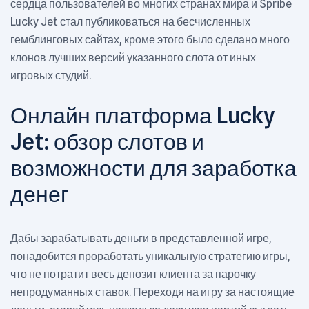
сердца пользователей во многих странах мира и Spribe
Lucky Jet стал публиковаться на бесчисленных
гемблинговых сайтах, кроме этого было сделано много
клонов лучших версий указанного слота от иных
игровых студий.
Онлайн платформа Lucky
Jet: обзор слотов и
возможности для заработка
денег
Дабы зарабатывать деньги в представленной игре,
понадобится проработать уникальную стратегию игры,
что не потратит весь депозит клиента за парочку
непродуманных ставок. Переходя на игру за настоящие