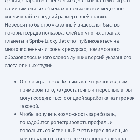
деньги, старайтесь несколько десятков партий сыграть
на минимальных объемах и только потом медленно
увеличивайте средний размер своей ставки.
Невероятно быстро указанный видеослот быстро
покорил сердца пользователей во многих странах
планеты и Spribe Lucky Jet стал публиковаться на
многочисленных игровых ресурсах, помимо этого
образовалось много клонов лучших версий указанного
слота от иных студий.
Online игра Lucky Jet считается превосходным
примером того, как достаточно интересные игры
могут соединяться с опцией заработка на игре как
таковой.
Чтобы получить возможность заработать,
понадобится регистрировать профиль и
пополнить собственный счет в игре с помощью
криптовалюты, своего электронного кошелька