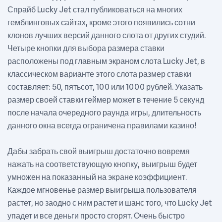
Спрайб Lucky Jet стал публиковаться на многих
гемблинговых сайтах, кроме этого появились сотни
клонов лучших версий данного слота от других студий.
Четыре кнопки для выбора размера ставки
расположены под главным экраном слота Lucky Jet, в
классическом варианте этого слота размер ставки
составляет: 50, пятьсот, 100 или 1000 рублей. Указать
размер своей ставки геймер может в течение 5 секунд
после начала очередного раунда игры, длительность
данного окна всегда ограничена правилами казино!
Дабы забрать свой выигрыш достаточно вовремя
нажать на соответствующую кнопку, выигрыш будет
умножен на показанный на экране коэффициент.
Каждое мгновенье размер выигрыша пользователя
растет, но заодно с ним растет и шанс того, что Lucky Jet
упадет и все деньги просто сгорят. Очень быстро