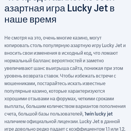
азартная игра Lucky Jet в
наше время
Не смотря на это, очень многие казино, могут
копировать столь популярную азартную игру Lucky Jet и
вносить свои изменения в исходный код, что ломают
нормальный балланс вероятностей и заметно
увеличивают шанс выигрыша сайта, понижая при этом
уровень возврата ставок. Чтобы избежать встречи с
мошенниками, постарайтесь искать известные
популярные казино, которые характеризуются
хорошими отзывами на форумах, четкими сроками
выплаты, большим количеством вариантов пополнения
счета, большой базы пользователей,
1win lucky jet
наличием официальной лицензии. Lucky Jet в данной
игре довольно редко падает с коэффициентом 1.1 или 1.2,